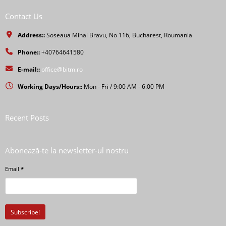
Contact Us
Address::
Soseaua Mihai Bravu, No 116, Bucharest, Roumania
Phone::
+40764641580
E-mail::
office@bitm.ro
Working Days/Hours::
Mon - Fri / 9:00 AM - 6:00 PM
Recent Posts
Abonează-te la newsletter-ul nostru
Email
*