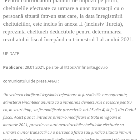
Pentru contribuabilii plătitori de impozit pe profit,
cheltuielile efectuate ca urmare a unor tranzacţii cu o
persoană situată într-un stat care, la data înregistrării
cheltuielilor, este inclus în anexa II (inclusiv Turcia),
reprezintă cheltuieli deductibile pentru determinarea
rezultatului fiscal începând cu trimestrul I al anului 2021.
UP DATE
Publicare:
29.01.2021, pe site-ul https://mfinante.gov.ro
comunicatului de presa ANAF:
“In vederea clarificarii legislatiei referitoare la jurisdictiile necooperante,
Ministerul Finantelor anunta ca a intreprins demersurile necesare pentru
ca, in scurt timp, sa fie modificate prevederile art.25 alin.4) lit.f^1) din Codul
fiscal. Acest punct, introdus printr-o modificare intrata in vigoare in
ianuarie 2021, prevede ca sunt nedeductibile cheltuielile efectuate ca
urmare a unor tranzactii cu o persoana fizica sau juridica situata intr-un
stat care, la data inregistrarii cheltuielilor, este inclus in anexa I si/sau anexa