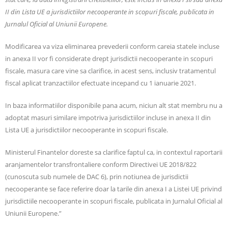
II din Lista UE a jurisdictiilor necooperante in scopuri fiscale, publicata in
Jurnalul Oficial al Uniunii Europene.
Modificarea va viza eliminarea prevederii conform careia statele incluse
in anexa II vor fi considerate drept jurisdictii necooperante in scopuri
fiscale, masura care vine sa clarifice, in acest sens, inclusiv tratamentul
fiscal aplicat tranzactiilor efectuate incepand cu 1 ianuarie 2021.
In baza informatiilor disponibile pana acum, niciun alt stat membru nu a
adoptat masuri similare impotriva jurisdictiilor incluse in anexa II din
Lista UE a jurisdictiilor necooperante in scopuri fiscale.
Ministerul Finantelor doreste sa clarifice faptul ca, in contextul raportarii
aranjamentelor transfrontaliere conform Directivei UE 2018/822
(cunoscuta sub numele de DAC 6), prin notiunea de jurisdictii
necooperante se face referire doar la tarile din anexa I a Listei UE privind
jurisdictiile necooperante in scopuri fiscale, publicata in Jurnalul Oficial al
Uniunii Europene.”