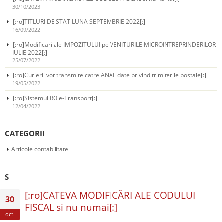
30/10/2023
[:ro]TITLURI DE STAT LUNA SEPTEMBRIE 2022[:]
16/09/2022
[:ro]Modificari ale IMPOZITULUI pe VENITURILE MICROINTREPRINDERILOR
IULIE 2022[:]
25/07/2022
[:ro]Curierii vor transmite catre ANAF date privind trimiterile postale[:]
19/05/2022
[:ro]Sistemul RO e-Transport[:]
12/04/2022
CATEGORII
Articole contabilitate
S
[:ro]CATEVA MODIFICĂRI ALE CODULUI
30
FISCAL si nu numai[:]
oct.