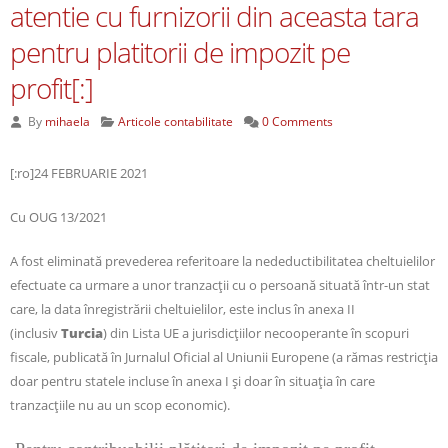
atentie cu furnizorii din aceasta tara
pentru platitorii de impozit pe
profit[:]
By
mihaela
Articole contabilitate
0 Comments
[:ro]24 FEBRUARIE 2021
Cu OUG 13/2021
A fost eliminată prevederea referitoare la nedeductibilitatea cheltuielilor
efectuate ca urmare a unor tranzacţii cu o persoană situată într-un stat
care, la data înregistrării cheltuielilor, este inclus în anexa II
(inclusiv
Turcia
) din Lista UE a jurisdicţiilor necooperante în scopuri
fiscale, publicată în Jurnalul Oficial al Uniunii Europene (a rămas restricția
doar pentru statele incluse în anexa I și doar în situația în care
tranzacțiile nu au un scop economic).