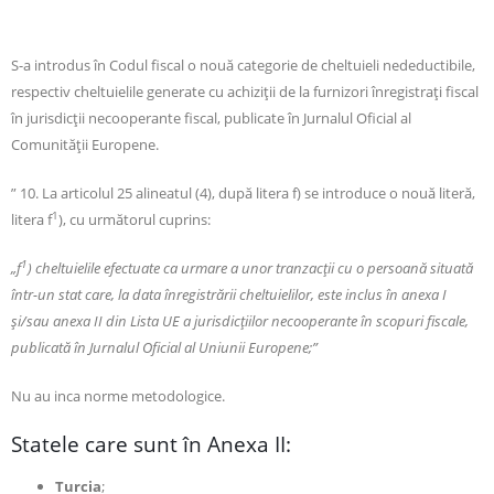
S-a introdus în Codul fiscal o nouă categorie de cheltuieli nedeductibile,
respectiv cheltuielile generate cu achiziții de la furnizori înregistrați fiscal
în jurisdicții necooperante fiscal, publicate în Jurnalul Oficial al
Comunității Europene.
” 10. La articolul 25 alineatul (4), după litera f) se introduce o nouă literă,
1
litera f
), cu următorul cuprins:
1
„f
) cheltuielile efectuate ca urmare a unor tranzacţii cu o persoană situată
într-un stat care, la data înregistrării cheltuielilor, este inclus în anexa I
şi/sau anexa II din Lista UE a jurisdicţiilor necooperante în scopuri fiscale,
publicată în Jurnalul Oficial al Uniunii Europene;”
Nu au inca norme metodologice.
Statele care sunt în Anexa II:
Turcia
;