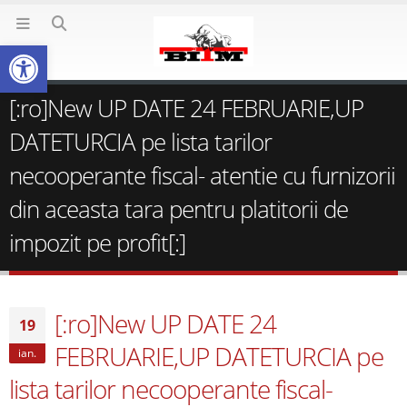
Deschide bara de unelte
[:ro]New UP DATE 24 FEBRUARIE,UP
DATETURCIA pe lista tarilor
necooperante fiscal- atentie cu furnizorii
din aceasta tara pentru platitorii de
impozit pe profit[:]
[:ro]New UP DATE 24
19
FEBRUARIE,UP DATETURCIA pe
ian.
lista tarilor necooperante fiscal-