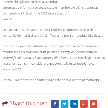
punerea în aplicare efectivă a schimbului
automat de informații cu toate statele membre ale UE, i s-a acordat
termenul de 31 decembrie 2020 în acest scop:
Turcia”
Se pare ca nu s-a incadrat in acest termen ca urmare cheltuielile
(achiziţiile de marfă şi servicii) din Turcia nu mai sunt deductibile fiscal.
In concluzie pentru plătitorii de impozit pe profit se recomandă să își
revizuiască furnizorii daca sunt pe lista
jurisdicţiilor necooperante în
scopuri fiscale anexa I şi/sau anexa II din Lista UE;
cheltuielile generate cu
acesti furnizori sunt considerate nedeductibile fiscal începând cu 1
ianuarie 2021.
Articolul nu reprezinta solutie fiscala este doar o parere personala[:]
Share this post