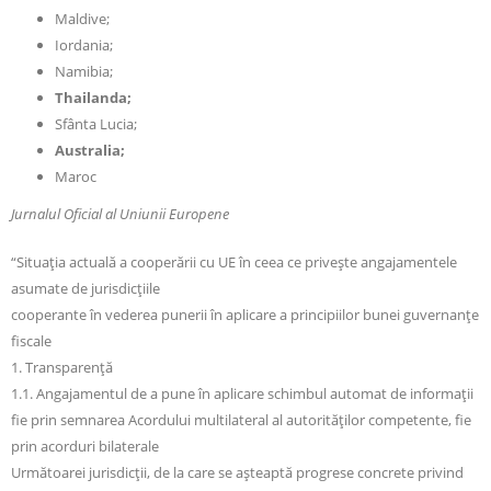
Maldive;
Iordania;
Namibia;
Thailanda;
Sfânta Lucia;
Australia;
Maroc
Jurnalul Oficial al Uniunii Europene
“Situația actuală a cooperării cu UE în ceea ce privește angajamentele
asumate de jurisdicțiile
cooperante în vederea punerii în aplicare a principiilor bunei guvernanțe
fiscale
1. Transparență
1.1. Angajamentul de a pune în aplicare schimbul automat de informații
fie prin semnarea Acordului multilateral al autorităților competente, fie
prin acorduri bilaterale
Următoarei jurisdicții, de la care se așteaptă progrese concrete privind