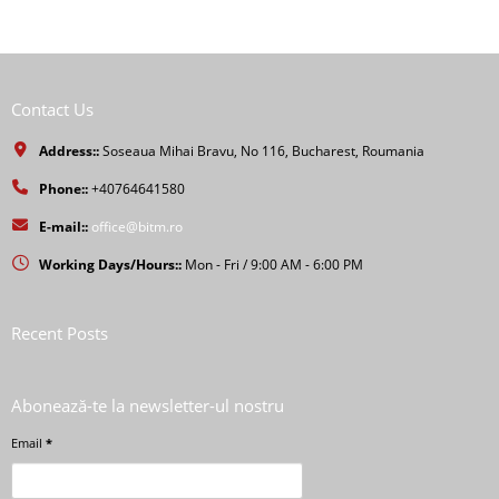
Contact Us
Address::
Soseaua Mihai Bravu, No 116, Bucharest, Roumania
Phone::
+40764641580
E-mail::
office@bitm.ro
Working Days/Hours::
Mon - Fri / 9:00 AM - 6:00 PM
Recent Posts
Abonează-te la newsletter-ul nostru
Email
*