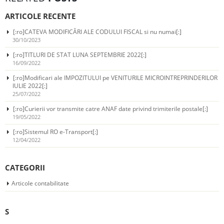
ARTICOLE RECENTE
[:ro]CATEVA MODIFICĂRI ALE CODULUI FISCAL si nu numai[:]
30/10/2023
[:ro]TITLURI DE STAT LUNA SEPTEMBRIE 2022[:]
16/09/2022
[:ro]Modificari ale IMPOZITULUI pe VENITURILE MICROINTREPRINDERILOR
IULIE 2022[:]
25/07/2022
[:ro]Curierii vor transmite catre ANAF date privind trimiterile postale[:]
19/05/2022
[:ro]Sistemul RO e-Transport[:]
12/04/2022
CATEGORII
Articole contabilitate
S