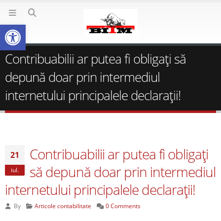
Deschide bara de unelte
Contribuabilii ar putea fi obligaţi să
depună doar prin intermediul
internetului principalele declaraţii!
Contribuabilii ar putea fi obligaţi
21
să depună doar prin intermediul
iul.
internetului principalele declaraţii!
By
Articole contabilitate
0 Comments