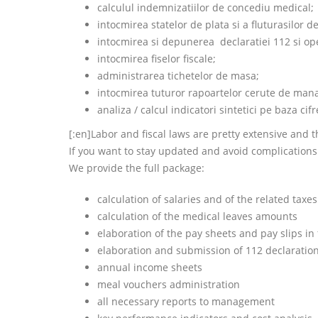
calculul indemnizatiilor de concediu medical;
intocmirea statelor de plata si a fluturasilor d
intocmirea si depunerea declaratiei 112 si ope
intocmirea fiselor fiscale;
administrarea tichetelor de masa;
intocmirea tuturor rapoartelor cerute de ma
analiza / calcul indicatori sintetici pe baza cif
[:en]Labor and fiscal laws are pretty extensive and 
If you want to stay updated and avoid complications
We provide the full package:
calculation of salaries and of the related tax
calculation of the medical leaves amounts
elaboration of the pay sheets and pay slips in f
elaboration and submission of 112 declarati
annual income sheets
meal vouchers administration
all necessary reports to management