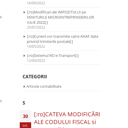
16/09/2022
[:ro]Modificari ale IMPOZITULUI pe
a
VENITURILE MICROINTREPRINDERILOR
IULIE 2022[:]
25/07/2022
[:ro]Curierii vor transmite catre ANAF date
privind trimiterile postale[:]
19/05/2022
[:ro]Sistemul RO e-Transport[:]
12/04/2022
CATEGORII
Articole contabilitate
s
S
[:ro]CATEVA MODIFICĂRI
30
ALE CODULUI FISCAL si
oct.