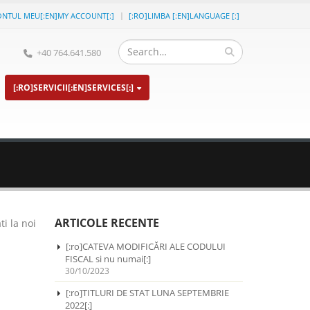
ONTUL MEU[:EN]MY ACCOUNT[:]
[:RO]LIMBA [:EN]LANGUAGE [:]
+40 764.641.580
[:RO]SERVICII[:EN]SERVICES[:]
ARTICOLE RECENTE
i la noi
[:ro]CATEVA MODIFICĂRI ALE CODULUI
FISCAL si nu numai[:]
30/10/2023
[:ro]TITLURI DE STAT LUNA SEPTEMBRIE
2022[:]