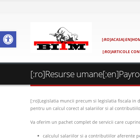
Deschide bara de unelte
[:RO]ACASA[:EN]HOM
[:RO]ARTICOLE CONT
[:ro]Resurse umane[:en]Payrol
[:ro]Legislatia muncii precum si legislatia fiscala i
pentru un calcul corect al salariilor si al contributii
Va oferim un pachet complet de servicii care cuprin
calculul salariilor si a contributiilor aferente 