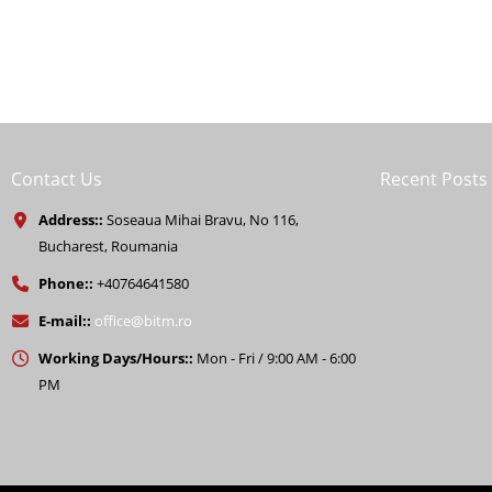
Contact Us
Recent Posts
Address::
Soseaua Mihai Bravu, No 116,
Bucharest, Roumania
Phone::
+40764641580
E-mail::
office@bitm.ro
Working Days/Hours::
Mon - Fri / 9:00 AM - 6:00
PM