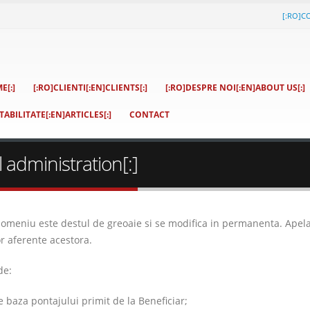
[:RO]C
E[:]
[:RO]CLIENTI[:EN]CLIENTS[:]
[:RO]DESPRE NOI[:EN]ABOUT US[:]
ABILITATE[:EN]ARTICLES[:]
CONTACT
 administration[:]
n domeniu este destul de greoaie si se modifica in permanenta. Apelat
lor aferente acestora.
de:
pe baza pontajului primit de la Beneficiar;