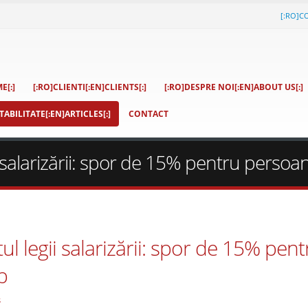
[:RO]C
E[:]
[:RO]CLIENTI[:EN]CLIENTS[:]
[:RO]DESPRE NOI[:EN]ABOUT US[:]
ABILITATE[:EN]ARTICLES[:]
CONTACT
 salarizării: spor de 15% pentru persoa
 legii salarizării: spor de 15% pent
p
s