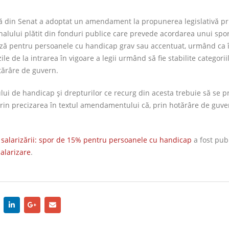
 din Senat a adoptat un amendament la propunerea legislativă pr
nalului plătit din fonduri publice care prevede acordarea unui sp
ază pentru persoanele cu handicap grav sau accentuat, urmând ca 
le de la intrarea în vigoare a legii urmând să fie stabilite categorii
tărâre de guvern.
lui de handicap şi drepturilor ce recurg din acesta trebuie să se 
prin precizarea în textul amendamentului că, prin hotărâre de guver
 salarizării: spor de 15% pentru persoanele cu handicap
a fost pub
Salarizare
.