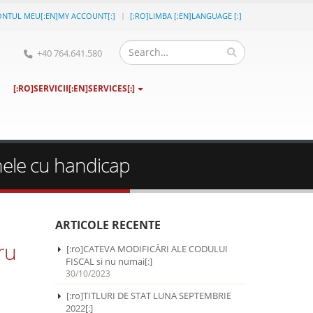
ONTUL MEU[:EN]MY ACCOUNT[:]
[:RO]LIMBA [:EN]LANGUAGE [:]
+40 764.641.580
[:RO]SERVICII[:EN]SERVICES[:]
nele cu handicap
ARTICOLE RECENTE
ru
[:ro]CATEVA MODIFICĂRI ALE CODULUI
FISCAL si nu numai[:]
30/10/2023
[:ro]TITLURI DE STAT LUNA SEPTEMBRIE
2022[:]