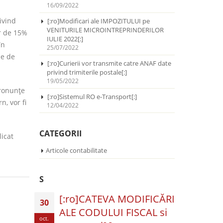
16/09/2022
ivind
[:ro]Modificari ale IMPOZITULUI pe
VENITURILE MICROINTREPRINDERILOR
or de 15%
IULIE 2022[:]
în
25/07/2022
le de
[:ro]Curierii vor transmite catre ANAF date
privind trimiterile postale[:]
19/05/2022
pronunţe
[:ro]Sistemul RO e-Transport[:]
n, vor fi
12/04/2022
CATEGORII
licat
Articole contabilitate
S
[:ro]CATEVA MODIFICĂRI
30
ALE CODULUI FISCAL si
oct.