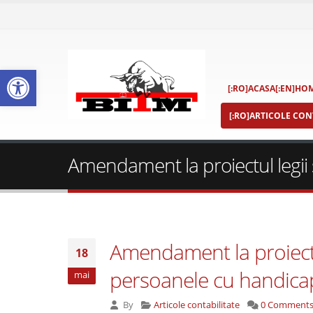
Deschide bara de unelte
[:RO]ACASA[:EN]HOM
[:RO]ARTICOLE CONT
Amendament la proiectul legii
Amendament la proiectul
18
persoanele cu handica
mai
By
Articole contabilitate
0 Comment