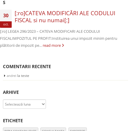
S
[:ro]CATEVA MODIFICĂRI ALE CODULUI
30
FISCAL si nu numai[:]
oct.
[:ro] LEGEA 296/2023 – CATEVA MODIFICARI ALE CODULUI
FISCALIMPOZITUL PE PROFIT:Instituirea unui impozit minim pentru
plătitorii de impozit pe...
read more
COMENTARII RECENTE
la
teste
andrei
ARHIVE
Arhive
ETICHETE