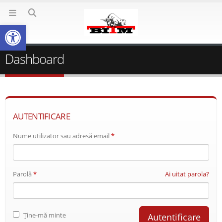
Deschide bara de unelte
Dashboard
AUTENTIFICARE
Nume utilizator sau adresă email
*
Parolă
*
Ai uitat parola?
Ține-mă minte