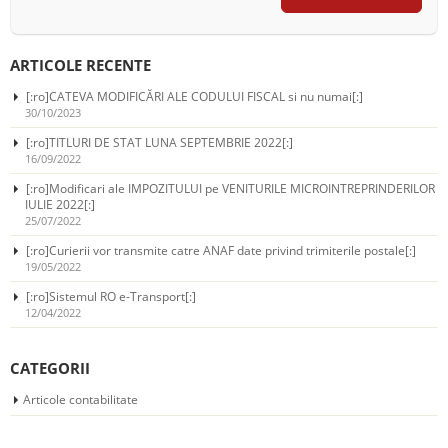
ARTICOLE RECENTE
[:ro]CATEVA MODIFICĂRI ALE CODULUI FISCAL si nu numai[:]
30/10/2023
[:ro]TITLURI DE STAT LUNA SEPTEMBRIE 2022[:]
16/09/2022
[:ro]Modificari ale IMPOZITULUI pe VENITURILE MICROINTREPRINDERILOR
IULIE 2022[:]
25/07/2022
[:ro]Curierii vor transmite catre ANAF date privind trimiterile postale[:]
19/05/2022
[:ro]Sistemul RO e-Transport[:]
12/04/2022
CATEGORII
Articole contabilitate