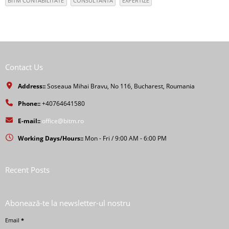
BITM CONTABILITATE
CONSULTANTA
EXPERTIZE
Contact Us
Address::
Soseaua Mihai Bravu, No 116, Bucharest, Roumania
Phone::
+40764641580
E-mail::
office@bitm.ro
Working Days/Hours::
Mon - Fri / 9:00 AM - 6:00 PM
Recent Posts
Abonează-te la newsletter-ul nostru
Email
*