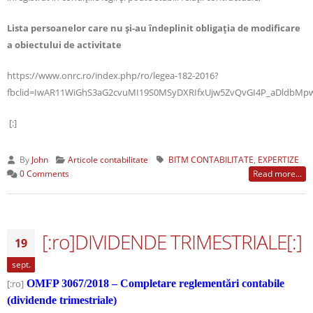
Lista persoanelor care nu și-au îndeplinit obligația de modificare
a obiectului de activitate
https://www.onrc.ro/index.php/ro/legea-182-2016?
fbclid=IwAR11WiGhS3aG2cvuMI19S0MSyDXRIfxUjw5ZvQvGI4P_aDldbMp
[:]
By
John
Articole contabilitate
BITM CONTABILITATE
,
EXPERTIZE
0 Comments
Read more...
[:ro]DIVIDENDE TRIMESTRIALE[:]
19
sept.
[:ro]
OMFP 3067/2018 – Completare reglementări contabile
(dividende trimestriale)