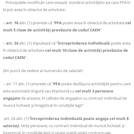
Principalele modificări care vizează numărul activităţilor pe care PFA/II
le pot avea în obiectul de activitate:
–
art. 16
alin. (1) prevede că “
PFA
poate avea în obiectul de activitate
cel
mult 5 clase de activităţi prevăzute de codul CAEN
”
–
art. 24
alin. (1) stipulează că “
întreprinderea individuală
poate avea
în obiectul de activitate
cel mult 10 clase de activităţi prevăzute de
codul CAEN
”.
Din punct de vedere al numarului de salariati:
– art. 17 alin. (1) prevede că “
PFA
poate desfăşura activităţile pentru care
este autorizată singură sau împreună cu
cel mult 3 persoane
angajate
de aceasta, în calitate de angajator cu contract individual de
muncă încheiat şi înregistrat în condiţiile legii”.
-art. 24 alin. (1)“
Întreprinderea individuală poate angaja cel mult 8
salariaţi
, terţe persoane, cu contract individual de muncă încheiat şi
înregistrat în condiţiile legii şi poate stabili relaţii contractuale,