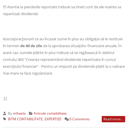
!!!! Atentie la pierderile reportate trebuie sa tineti cont de ele inainte sa
repartizati dividende
Asociații/acționarii ce au încasat sume în plus au obligația să le restituie
în termen
de 60 de zile
de la aprobarea situațiilor financiare anuale. În
acest caz, sumele plătite în plus trebuie să se regăsească în debitul
contului 463 ”Creanţe reprezentând dividende repartizate în cursul
exerciţiului financiar” . Pentru un impozit pe dividende platit la o valoare
mai mare se face regularizare.
[:]
By
mihaela
Articole contabilitate
BITM CONTABILITATE
,
EXPERTIZE
0 Comments
Read more...