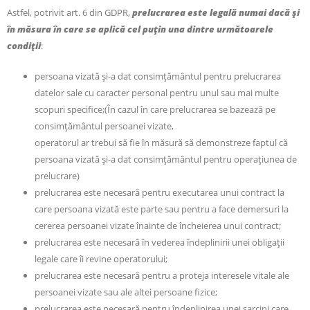
Astfel, potrivit art. 6 din GDPR,
prelucrarea este legală numai dacă și
în măsura în care se aplică cel puțin una dintre următoarele
condiții
:
persoana vizată și-a dat consimțământul pentru prelucrarea
datelor sale cu caracter personal pentru unul sau mai multe
scopuri specifice;(În cazul în care prelucrarea se bazează pe
consimţământul persoanei vizate,
operatorul ar trebui să fie în măsură să demonstreze faptul că
persoana vizată şi-a dat consimţământul pentru operaţiunea de
prelucrare)
prelucrarea este necesară pentru executarea unui contract la
care persoana vizată este parte sau pentru a face demersuri la
cererea persoanei vizate înainte de încheierea unui contract;
prelucrarea este necesară în vederea îndeplinirii unei obligații
legale care îi revine operatorului;
prelucrarea este necesară pentru a proteja interesele vitale ale
persoanei vizate sau ale altei persoane fizice;
prelucrarea este necesară pentru îndeplinirea unei sarcini care