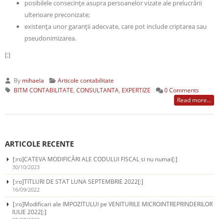
posibilele consecințe asupra persoanelor vizate ale prelucrării
ulterioare preconizate;
existența unor garanții adecvate, care pot include criptarea sau
pseudonimizarea.
[:]
By
mihaela
Articole contabilitate
BITM CONTABILITATE
,
CONSULTANTA
,
EXPERTIZE
0 Comments
Read more...
ARTICOLE RECENTE
[:ro]CATEVA MODIFICĂRI ALE CODULUI FISCAL si nu numai[:]
30/10/2023
[:ro]TITLURI DE STAT LUNA SEPTEMBRIE 2022[:]
16/09/2022
[:ro]Modificari ale IMPOZITULUI pe VENITURILE MICROINTREPRINDERILOR
IULIE 2022[:]