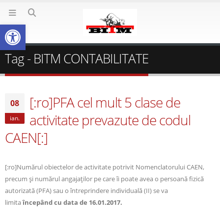
Deschide bara de unelte
Tag - BITM CONTABILITATE
[:ro]PFA cel mult 5 clase de
08
activitate prevazute de codul
ian.
CAEN[:]
[:ro]Numărul obiectelor de activitate potrivit Nomenclatorului CAEN,
precum şi numărul angajaţilor pe care îi poate avea o persoană fizică
autorizată (PFA) sau o întreprindere individuală (II) se va
limita
începând cu data de 16.01.2017.