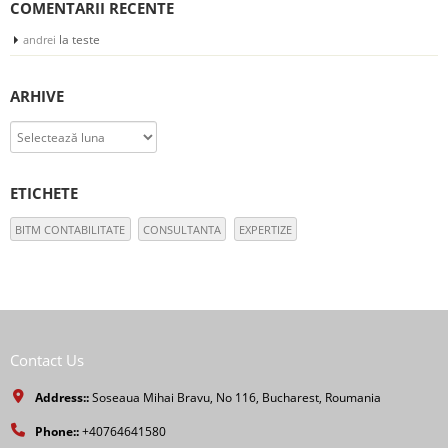
COMENTARII RECENTE
la
teste
andrei
ARHIVE
Arhive
ETICHETE
BITM CONTABILITATE
CONSULTANTA
EXPERTIZE
Contact Us
Address::
Soseaua Mihai Bravu, No 116, Bucharest, Roumania
Phone::
+40764641580