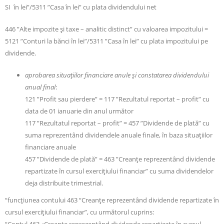
SI în lei”/5311 ”Casa în lei” cu plata dividendului net
446 ”Alte impozite și taxe – analitic distinct” cu valoarea impozitului =
5121 ”Conturi la bănci în lei”/5311 ”Casa în lei” cu plata impozitului pe
dividende.
aprobarea situa
ț
iilor financiare anule
ș
i constatarea dividendului
anual final
:
121 ”Profit sau pierdere” = 117 ”Rezultatul reportat – profit” cu
data de 01 ianuarie din anul următor
117 ”Rezultatul reportat – profit” = 457 ”Dividende de plată” cu
suma reprezentând dividendele anuale finale, în baza situațiilor
financiare anuale
457 ”Dividende de plată” = 463 ”Creanţe reprezentând dividende
repartizate în cursul exerciţiului financiar” cu suma dividendelor
deja distribuite trimestrial.
“funcţiunea contului 463 “Creanţe reprezentând dividende repartizate în
cursul exerciţiului financiar”, cu următorul cuprins: