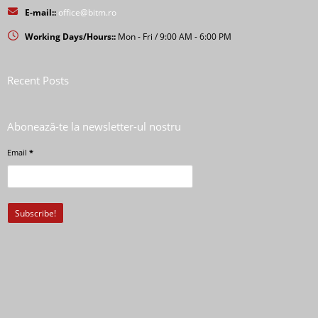
E-mail::
office@bitm.ro
Working Days/Hours::
Mon - Fri / 9:00 AM - 6:00 PM
Recent Posts
Abonează-te la newsletter-ul nostru
Email
*