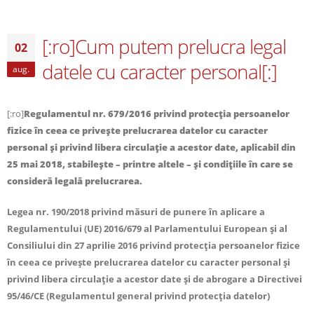
[:ro]Cum putem prelucra legal
02
datele cu caracter personal[:]
aug.
[:ro]
Regulamentul nr. 679/2016 privind protecția persoanelor
fizice în ceea ce privește prelucrarea datelor cu caracter
personal și privind libera circulație a acestor date, aplicabil din
25 mai 2018, stabileşte – printre altele – şi condiţiile în care se
consideră legală prelucrarea.
Legea nr. 190/2018 privind măsuri de punere în aplicare a
Regulamentului (UE) 2016/679 al Parlamentului European și al
Consiliului din 27 aprilie 2016 privind protecția persoanelor fizice
în ceea ce privește prelucrarea datelor cu caracter personal și
privind libera circulație a acestor date și de abrogare a Directivei
95/46/CE (Regulamentul general privind protecția datelor)