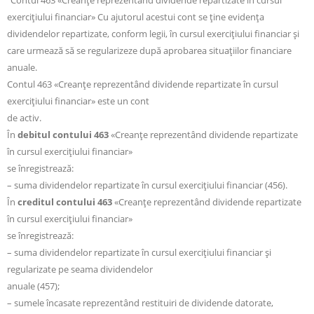
“Contul 463 «Creanţe reprezentând dividende repartizate în cursul
exerciţiului financiar» Cu ajutorul acestui cont se ţine evidenţa
dividendelor repartizate, conform legii, în cursul exerciţiului financiar şi
care urmează să se regularizeze după aprobarea situaţiilor financiare
anuale.
Contul 463 «Creanţe reprezentând dividende repartizate în cursul
exerciţiului financiar» este un cont
de activ.
În
debitul contului 463
«Creanţe reprezentând dividende repartizate
în cursul exerciţiului financiar»
se înregistrează:
– suma dividendelor repartizate în cursul exerciţiului financiar (456).
În
creditul contului 463
«Creanţe reprezentând dividende repartizate
în cursul exerciţiului financiar»
se înregistrează:
– suma dividendelor repartizate în cursul exerciţiului financiar şi
regularizate pe seama dividendelor
anuale (457);
– sumele încasate reprezentând restituiri de dividende datorate,