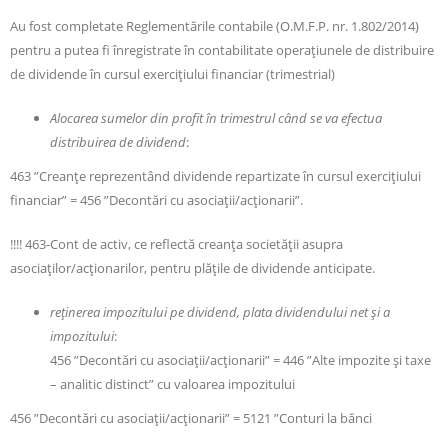
Au fost completate Reglementările contabile (O.M.F.P. nr. 1.802/2014)
pentru a putea fi înregistrate în contabilitate operaţiunele de distribuire
de dividende în cursul exerciţiului financiar (trimestrial)
Alocarea sumelor din profit în trimestrul când se va efectua
distribuirea de dividend
:
463 ”Creanţe reprezentând dividende repartizate în cursul exerciţiului
financiar” = 456 ”Decontări cu asociații/acționarii”.
!!!! 463-Cont de activ, ce reflectă creanța societății asupra
asociaților/acționarilor, pentru plățile de dividende anticipate.
re
ț
inerea impozitului pe dividend, plata dividendului net
ș
i a
impozitului
:
456 ”Decontări cu asociații/acționarii” = 446 ”Alte impozite și taxe
– analitic distinct” cu valoarea impozitului
456 ”Decontări cu asociații/acționarii” = 5121 ”Conturi la bănci