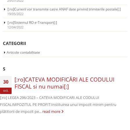
25/07/2022
[:ro]Curierii vor transmite catre ANAF date privind trimiterile postale[:]
19/05/2022
[:ro]Sistemul RO e-Transport[:]
12/04/2022
CATEGORII
Articole contabilitate
S
[:ro]CATEVA MODIFICĂRI ALE CODULUI
30
FISCAL si nu numai[:]
oct.
[:ro] LEGEA 296/2023 – CATEVA MODIFICARI ALE CODULUI
FISCALIMPOZITUL PE PROFIT:Instituirea unui impozit minim pentru
plătitorii de impozit pe...
read more