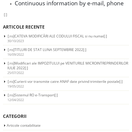
Continuous information by e-mail, phone
[:]
ARTICOLE RECENTE
[:ro]CATEVA MODIFICĂRI ALE CODULUI FISCAL si nu numai[:]
30/10/2023
[:ro]TITLURI DE STAT LUNA SEPTEMBRIE 2022[:]
16/09/2022
[:ro]Modificari ale IMPOZITULUI pe VENITURILE MICROINTREPRINDERILOR
IULIE 2022[:]
25/07/2022
[:ro]Curierii vor transmite catre ANAF date privind trimiterile postale[:]
19/05/2022
[:ro]Sistemul RO e-Transport[:]
12/04/2022
CATEGORII
Articole contabilitate