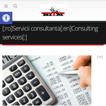
Deschide bara de unelte
[:ro]Servicii consultanta[:en]Consulting
services[:]
[:ro]