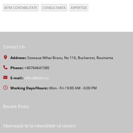
BITM CONTABILITATE
CONSULTANTA
EXPERTIZE
Contact Us
Address::
Soseaua Mihai Bravu, No 116, Bucharest, Roumania
Phone::
+40764641580
E-mail::
office@bitm.ro
Working Days/Hours::
Mon - Fri / 9:00 AM - 6:00 PM
Recent Posts
Abonează-te la newsletter-ul nostru