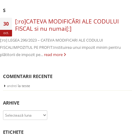
S
[:ro]CATEVA MODIFICĂRI ALE CODULUI
30
FISCAL si nu numai[:]
oct.
[:ro] LEGEA 296/2023 – CATEVA MODIFICARI ALE CODULUI
FISCALIMPOZITUL PE PROFIT:Instituirea unui impozit minim pentru
plătitorii de impozit pe...
read more
COMENTARII RECENTE
la
teste
andrei
ARHIVE
Arhive
ETICHETE