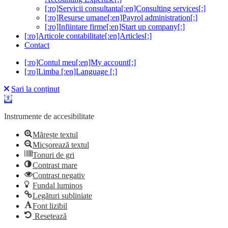
[:ro]Servicii consultanta[:en]Consulting services[:]
[:ro]Resurse umane[:en]Payrol administration[:]
[:ro]Infiintare firme[:en]Start up company[:]
[:ro]Articole contabilitate[:en]Articles[:]
Contact
[:ro]Contul meu[:en]My account[:]
[:ro]Limba [:en]Language [:]
Sari la conținut
Deschide bara de unelte
Instrumente de accesibilitate
Mărește textul
Micșorează textul
Tonuri de gri
Contrast mare
Contrast negativ
Fundal luminos
Legături subliniate
Font lizibil
Resetează