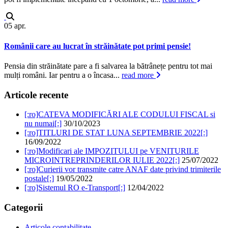
05
apr.
Românii care au lucrat în străinătate pot primi pensie!
Pensia din străinătate pare a fi salvarea la bătrânețe pentru tot mai
mulți români. Iar pentru a o încasa...
read more
Articole recente
[:ro]CATEVA MODIFICĂRI ALE CODULUI FISCAL si
nu numai[:]
30/10/2023
[:ro]TITLURI DE STAT LUNA SEPTEMBRIE 2022[:]
16/09/2022
[:ro]Modificari ale IMPOZITULUI pe VENITURILE
MICROINTREPRINDERILOR IULIE 2022[:]
25/07/2022
[:ro]Curierii vor transmite catre ANAF date privind trimiterile
postale[:]
19/05/2022
[:ro]Sistemul RO e-Transport[:]
12/04/2022
Categorii
Articole contabilitate