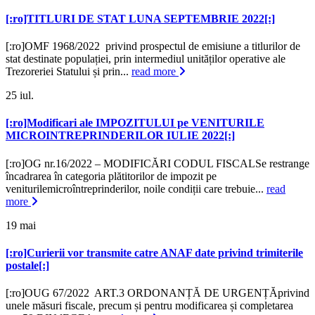
[:ro]TITLURI DE STAT LUNA SEPTEMBRIE 2022[:]
[:ro]OMF 1968/2022 privind prospectul de emisiune a titlurilor de
stat destinate populației, prin intermediul unităților operative ale
Trezoreriei Statului și prin...
read more
25
iul.
[:ro]Modificari ale IMPOZITULUI pe VENITURILE
MICROINTREPRINDERILOR IULIE 2022[:]
[:ro]OG nr.16/2022 – MODIFICĂRI CODUL FISCALSe restrange
încadrarea în categoria plătitorilor de impozit pe
veniturilemicroîntreprinderilor, noile condiții care trebuie...
read
more
19
mai
[:ro]Curierii vor transmite catre ANAF date privind trimiterile
postale[:]
[:ro]OUG 67/2022 ART.3 ORDONANȚĂ DE URGENȚĂprivind
unele măsuri fiscale, precum și pentru modificarea și completarea