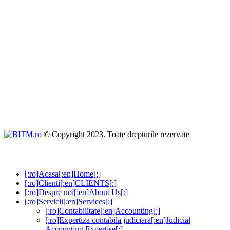
© Copyright 2023. Toate drepturile rezervate
[:ro]Acasa[:en]Home[:]
[:ro]Clienti[:en]CLIENTS[:]
[:ro]Despre noi[:en]About Us[:]
[:ro]Servicii[:en]Services[:]
[:ro]Contabilitate[:en]Accounting[:]
[:ro]Expertiza contabila judiciara[:en]Judicial
Accounting Expertise[:]