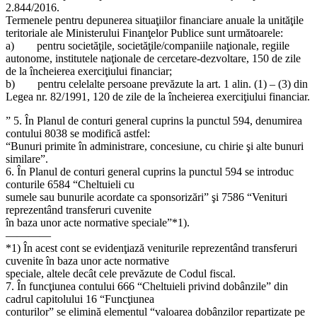
2.844/2016.
Termenele pentru depunerea situaţiilor financiare anuale la unităţile
teritoriale ale Ministerului Finanţelor Publice sunt următoarele:
a) pentru societăţile, societăţile/companiile naţionale, regiile
autonome, institutele naţionale de cercetare-dezvoltare, 150 de zile
de la încheierea exerciţiului financiar;
b) pentru celelalte persoane prevăzute la art. 1 alin. (1) – (3) din
Legea nr. 82/1991, 120 de zile de la încheierea exerciţiului financiar.
” 5. În Planul de conturi general cuprins la punctul 594, denumirea
contului 8038 se modifică astfel:
“Bunuri primite în administrare, concesiune, cu chirie şi alte bunuri
similare”.
6. În Planul de conturi general cuprins la punctul 594 se introduc
conturile 6584 “Cheltuieli cu
sumele sau bunurile acordate ca sponsorizări” şi 7586 “Venituri
reprezentând transferuri cuvenite
în baza unor acte normative speciale”*1).
————
*1) În acest cont se evidenţiază veniturile reprezentând transferuri
cuvenite în baza unor acte normative
speciale, altele decât cele prevăzute de Codul fiscal.
7. În funcţiunea contului 666 “Cheltuieli privind dobânzile” din
cadrul capitolului 16 “Funcţiunea
conturilor” se elimină elementul “valoarea dobânzilor repartizate pe