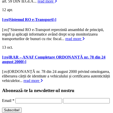
art. 59 DIN lEGEA...
read more
12
apr.
[:ro]Sistemul RO e-Transport[:]
[:ro]"Sistemul RO e-Transport reprezintă ansamblul de principii,
reguli şi aplicaţii informatice având drept scop monitorizarea
transporturilor de bunuri cu risc fiscal...
read more
13
oct.
[:ro]RAR – ANAF Completare ORDONANȚĂ nr. 78 din 24
august 2000[:]
[:ro]ORDONANȚĂ nr. 78 din 24 august 2000 privind omologarea,
eliberarea cărții de identitate a vehiculului și certificarea autenticității
vehiculelor...
read more
Abonează-te la newsletter-ul nostru
Email
*