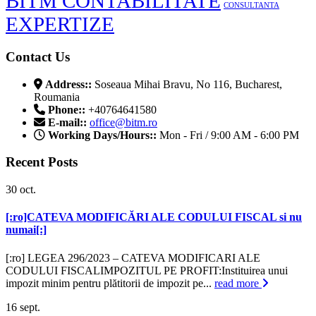
BITM CONTABILITATE
CONSULTANTA
EXPERTIZE
Contact Us
Address::
Soseaua Mihai Bravu, No 116, Bucharest,
Roumania
Phone::
+40764641580
E-mail::
office@bitm.ro
Working Days/Hours::
Mon - Fri / 9:00 AM - 6:00 PM
Recent Posts
30
oct.
[:ro]CATEVA MODIFICĂRI ALE CODULUI FISCAL si nu
numai[:]
[:ro] LEGEA 296/2023 – CATEVA MODIFICARI ALE
CODULUI FISCALIMPOZITUL PE PROFIT:Instituirea unui
impozit minim pentru plătitorii de impozit pe...
read more
16
sept.