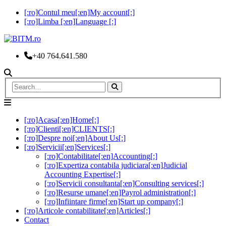
[:ro]Contul meu[:en]My account[:]
[:ro]Limba [:en]Language [:]
+40 764.641.580
[:ro]Acasa[:en]Home[:]
[:ro]Clienti[:en]CLIENTS[:]
[:ro]Despre noi[:en]About Us[:]
[:ro]Servicii[:en]Services[:]
[:ro]Contabilitate[:en]Accounting[:]
[:ro]Expertiza contabila judiciara[:en]Judicial
Accounting Expertise[:]
[:ro]Servicii consultanta[:en]Consulting services[:]
[:ro]Resurse umane[:en]Payrol administration[:]
[:ro]Infiintare firme[:en]Start up company[:]
[:ro]Articole contabilitate[:en]Articles[:]
Contact