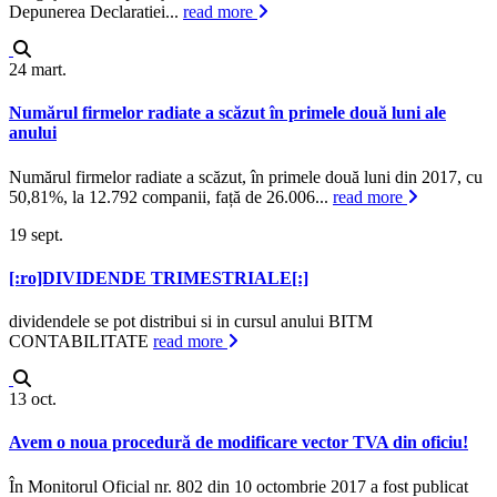
Depunerea Declaratiei...
read more
24
mart.
Numărul firmelor radiate a scăzut în primele două luni ale
anului
Numărul firmelor radiate a scăzut, în primele două luni din 2017, cu
50,81%, la 12.792 companii, față de 26.006...
read more
19
sept.
[:ro]DIVIDENDE TRIMESTRIALE[:]
dividendele se pot distribui si in cursul anului BITM
CONTABILITATE
read more
13
oct.
Avem o noua procedură de modificare vector TVA din oficiu!
În Monitorul Oficial nr. 802 din 10 octombrie 2017 a fost publicat