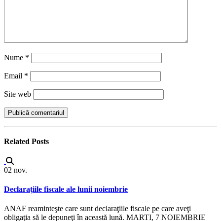
Nume
*
Email
*
Site web
Related
Posts
02
nov.
Declaraţiile fiscale ale lunii noiembrie
ANAF reaminteşte care sunt declaraţiile fiscale pe care aveţi
obligaţia să le depuneţi în această lună. MARTI, 7 NOIEMBRIE