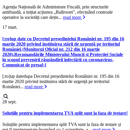
Agenția Națională de Administrare Fiscală, prin structurile
antifraudă, a inițiat acțiunea „Ballroom”, efectuând controale
operative la societăți care dețin...
read more
17
mart.
[:ro]up date cu Decretul președintelui României nr. 195 din 16
martie 2020 privind instituirea stării de urgență pe teritoriul
României (Monitorul Oficial nr. 212 din 16 martie
2020).Recomandările Ministerului Muncii și Protecției Sociale
în scopul prevenirii răspândirii infectării cu coronavirus-
Comunicat de presa[:]
[:ro]up datedupa Decretul președintelui României nr. 195 din 16
martie 2020 privind instituirea stării de urgență pe teritoriul
României...
read more
28
sept.
Soluţiile pentru implementarea TVA split sunt la faza de testare!
Soluțiile pentru implementarea split TVA sunt la faza de testare și
pot fi implementate începând cu 1 octombrie, a...
read more