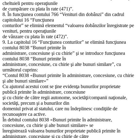
cheltuieli pentru operaţiunile
de cumpărare cu plata în rate (471)”.
8. În funcţiunea contului 766 “Venituri din dobânzi” din cadrul
capitolului 16 “Funcţiunea
conturilor” se elimină elementul “valoarea dobânzilor înregistrate pe
venituri, pentru operaţiunile
de vânzare cu plata în rate (472)”.
9. La capitolul 16 “Funcţiunea conturilor” se elimină funcţiunea
contului 8038 “Bunuri primite în
administrare, concesiune şi cu chirie” şi se introduce funcţiunea
contului 8038 “Bunuri primite în
administrare, concesiune, cu chirie şi alte bunuri similare”, cu
următorul cuprins:
“Contul 8038 «Bunuri primite în administrare, concesiune, cu chirie
şi alte bunuri similare»”
Cu ajutorul acestui cont se ţine evidenţa bunurilor proprietate
publică primite în administrare, concesiune
şi cu chirie de către regii autonome, societăţi/companii naţionale,
societăţi, precum şi a bunurilor din
domeniul privat al statului, care nu îndeplinesc condiţiile de
recunoaştere ca active.
În debitul contului 8038 «Bunuri primite în administrare,
concesiune, cu chirie şi alte bunuri similare» se
înregistrează valoarea bunurilor proprietate publică primite în
administrare, concesiune şi cu chirie de către