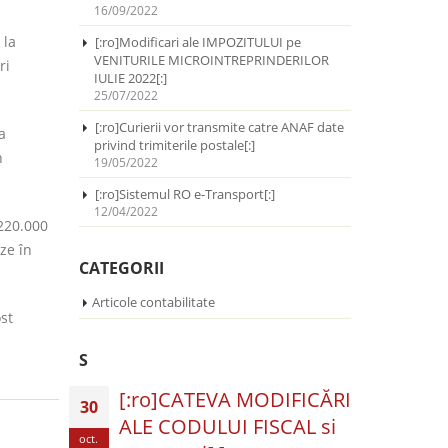
16/09/2022
 la
[:ro]Modificari ale IMPOZITULUI pe
VENITURILE MICROINTREPRINDERILOR
ri
IULIE 2022[:]
25/07/2022
[:ro]Curierii vor transmite catre ANAF date
a
privind trimiterile postale[:]
n
19/05/2022
[:ro]Sistemul RO e-Transport[:]
12/04/2022
 220.000
eze în
CATEGORII
Articole contabilitate
st
S
[:ro]CATEVA MODIFICĂRI
30
ALE CODULUI FISCAL si
oct.