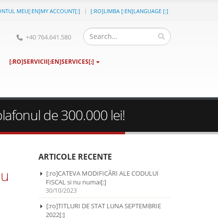
ONTUL MEU[:EN]MY ACCOUNT[:]
[:RO]LIMBA [:EN]LANGUAGE [:]
+40 764.641.580
[:RO]SERVICII[:EN]SERVICES[:]
plafonul de 300.000 lei!
ARTICOLE RECENTE
au
[:ro]CATEVA MODIFICĂRI ALE CODULUI
FISCAL si nu numai[:]
30/10/2023
[:ro]TITLURI DE STAT LUNA SEPTEMBRIE
2022[:]