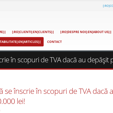
[:RO]C
E[:]
[:RO]CLIENTI[:EN]CLIENTS[:]
[:RO]DESPRE NOI[:EN]ABOUT US[:]
ABILITATE[:EN]ARTICLES[:]
CONTACT
nscrie în scopuri de TVA dacă au depăşit 
să se înscrie în scopuri de TVA dacă 
.000 lei!
s