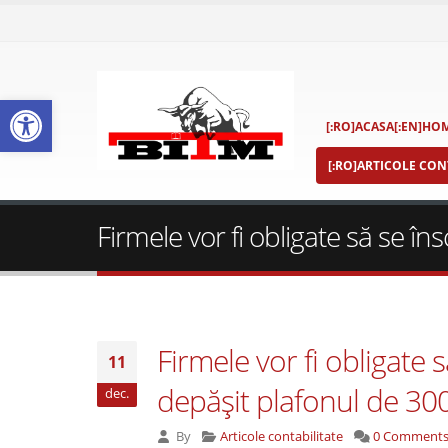
Deschide bara de unelte
[:RO]ACASA[:EN]HOM
[:RO]ARTICOLE CONT
Firmele vor fi obligate să se î
Firmele vor fi obligate 
11
depăşit plafonul de 300
dec.
By
Articole contabilitate
0 Comment