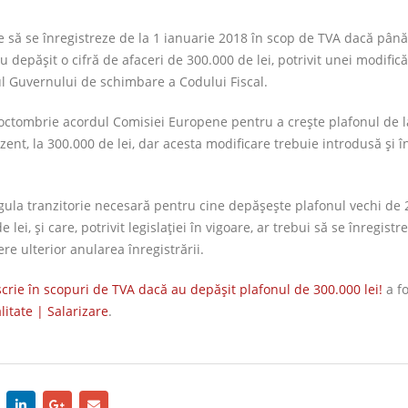
te să se înregistreze de la 1 ianuarie 2018 în scop de TVA dacă până
u depășit o cifră de afaceri de 300.000 de lei, potrivit unei modifică
ul Guvernului de schimbare a Codului Fiscal.
octombrie acordul Comisiei Europene pentru a crește plafonul de l
ezent, la 300.000 de lei, dar acesta modificare trebuie introdusă și î
gula tranzitorie necesară pentru cine depășește plafonul vechi de
lei, și care, potrivit legislației în vigoare, ar trebui să se înregistr
re ulterior anularea înregistrării.
nscrie în scopuri de TVA dacă au depăşit plafonul de 300.000 lei!
a fo
litate | Salarizare
.