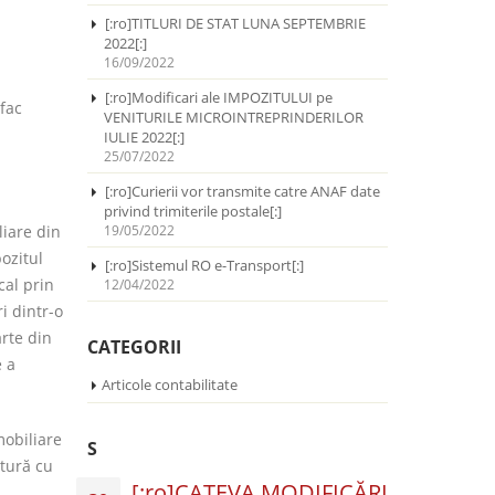
[:ro]TITLURI DE STAT LUNA SEPTEMBRIE
2022[:]
16/09/2022
[:ro]Modificari ale IMPOZITULUI pe
fac
VENITURILE MICROINTREPRINDERILOR
IULIE 2022[:]
25/07/2022
[:ro]Curierii vor transmite catre ANAF date
privind trimiterile postale[:]
liare din
19/05/2022
pozitul
[:ro]Sistemul RO e-Transport[:]
cal prin
12/04/2022
i dintr-o
arte din
CATEGORII
e a
Articole contabilitate
mobiliare
S
ătură cu
[:ro]CATEVA MODIFICĂRI