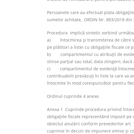
Persoanele care au efectuat plata obligaţiil
sumelor achitate, ORDIN Nr. 883/2018 din 2
Procedura implică sintetic vorbind următo
a) întocmirea şi transmiterea de către str
pe plătitori a listei cu obligaţiile fiscale ce 
b) compartimentul cu atribuţii de evidenţă 
stinse parţial sau total, data stingerii, dac
c) compartimentul de evidenţă întocmeşte 
contribuabilii prevăzuţi în liste la care va a
întocmite în mod corespunzător pentru fiec
Ordinul cuprinde 4 anexe.
Anexa 1 Cuprinde procedura privind întocmir
obligaţiile fiscale reprezentând impozit pe v
obiectul anulării conform prevederilor art. 
cuprinse în decizii de impunere emise şi com