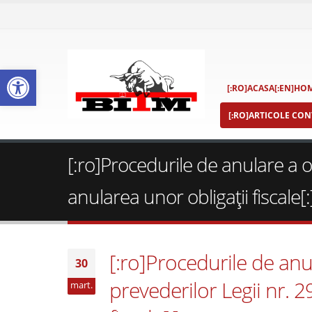
Deschide bara de unelte
[:RO]ACASA[:EN]HOM
[:RO]ARTICOLE CONT
[:ro]Procedurile de anulare a ob
anularea unor obligaţii fiscale[:
[:ro]Procedurile de anula
30
prevederilor Legii nr. 
mart.