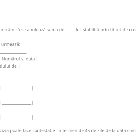
icăm că se anulează suma de …….. lei, stabilită prin titluri de cr
 urmează:
_______________
| Numărul şi data|
tlului de |
|________________|
|________________|
|________________|
izia poate face contestatie în termen de 45 de zile de la data com