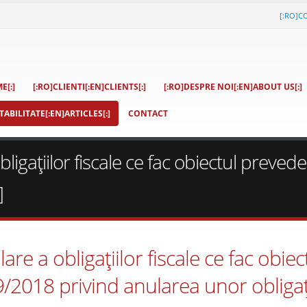
[:RO]C
E[:]
[:RO]CLIENTI[:EN]CLIENTS[:]
[:RO]DESPRE NOI[:EN]ABOUT US[:]
ABILITATE[:EN]ARTICLES[:]
CONTACT
ligaţiilor fiscale ce fac obiectul prevede
]
re a obligaţiilor fiscale ce fac obiec
29/2018 privind anularea unor obligaţ