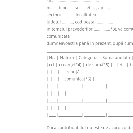
str. …………………………………..
nr. …, bloc. …, sc. …, et. …, ap. …,
sectorul ………, localitatea ………….,
judeţul ………., cod poştal ……………
În temeiul prevederilor ……………*3), vă comun
comunicate
dumneavoastră până în prezent, după cum
________________________________________________
|Nr. | Natura | Categoria | Suma anulată 
|crt.| creanţei*4) | de sumă*5) | – lei – | ti
| | | | | creanţă |
| | | | | comunicat*6) |
|____|_____________|____________|______________
| | | | | |
|____|_____________|____________|______________
| | | | | |
|____|_____________|____________|______________
Daca contribuabilul nu este de acord cu dec