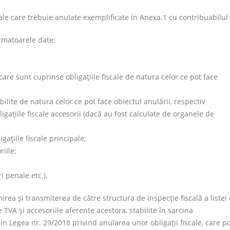
scale care trebuie anulate exemplificate in Anexa.1 cu contribuabilul
urmatoarele date:
are sunt cuprinse obligaţiile fiscale de natura celor ce pot face
ilite de natura celor ce pot face obiectul anulării, respectiv
bligaţiile fiscale accesorii (dacă au fost calculate de organele de
gaţiile fiscale principale;
riile;
ri penale etc.).
ea şi transmiterea de către structura de inspecţie fiscală a listei
 TVA şi accesoriile aferente acestora, stabilite în sarcina
 din Legea nr. 29/2018 privind anularea unor obligaţii fiscale, care p