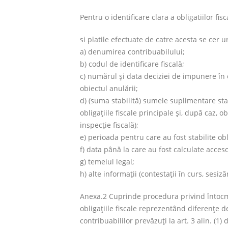
Pentru o identificare clara a obligatiilor fi
si platile efectuate de catre acesta se cer 
a) denumirea contribuabilului;
b) codul de identificare fiscală;
c) numărul şi data deciziei de impunere în c
obiectul anulării;
d) (suma stabilită) sumele suplimentare stab
obligaţiile fiscale principale şi, după caz, o
inspecţie fiscală);
e) perioada pentru care au fost stabilite obli
f) data până la care au fost calculate acceso
g) temeiul legal;
h) alte informaţii (contestaţii în curs, sesiză
Anexa.2 Cuprinde procedura privind întocmir
obligaţiile fiscale reprezentând diferenţe de
contribuabililor prevăzuţi la art. 3 alin. (1)