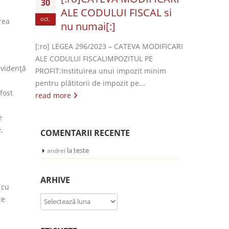
30
ALE CODULUI FISCAL si
oct.
rea
nu numai[:]
[:ro] LEGEA 296/2023 – CATEVA MODIFICARI
ALE CODULUI FISCALIMPOZITUL PE
evidenţă
PROFIT:Instituirea unui impozit minim
pentru plătitorii de impozit pe...
fost
read more
e
,
COMENTARII RECENTE
la
teste
andrei
ARHIVE
 cu
Arhive
ce