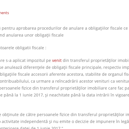
ments
pentru aprobarea procedurilor de anulare a obligaţiilor fiscale ce 
ind anularea unor obligaţii fiscale
arele obligatii fiscale :
care s-a aplicat impozitul pe
venit
din transferul proprietăţilor imobi
se anulează diferenţele de obligaţii fiscale principale, respectiv im
bligaţiile fiscale accesorii aferente acestora, stabilite de organul fis
tribuabilului, ca urmare a reîncadrării acestor venituri ca venitur
ersoanele fizice din transferul proprietăţilor imobiliare care fac p
e până la 1 iunie 2017, şi neachitate până la data intrării în vigoar
e obţinute de către persoanele fizice din transferul proprietăţilor i
o activitate independentă şi nu emite o decizie de impunere în leg
anterioare datei de 1 iunie 2017.”