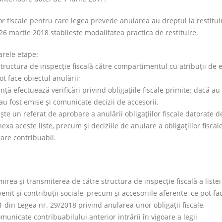
or fiscale pentru care legea prevede anularea au dreptul la restitui
6 martie 2018 stabileste modalitatea practica de restituire.
arele etape:
uctura de inspecţie fiscală către compartimentul cu atribuţii de 
pot face obiectul anulării;
efectuează verificări privind obligaţiile fiscale primite: dacă au 
ă au fost emise şi comunicate decizii de accesorii.
un referat de aprobare a anulării obligaţiilor fiscale datorate d
nexa aceste liste, precum şi deciziile de anulare a obligaţiilor fiscale
are contribuabil.
ea şi transmiterea de către structura de inspecţie fiscală a listei
enit şi contribuţii sociale, precum şi accesoriile aferente, ce pot fa
1 din Legea nr. 29/2018 privind anularea unor obligaţii fiscale,
unicate contribuabilului anterior intrării în vigoare a legii