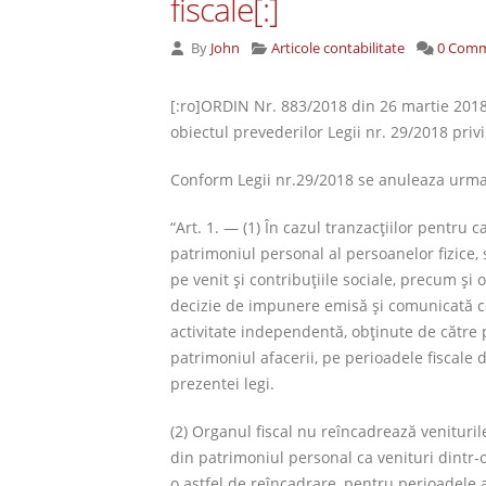
fiscale[:]
By
John
Articole contabilitate
0 Com
[:ro]ORDIN Nr. 883/2018 din 26 martie 2018 
obiectul prevederilor Legii nr. 29/2018 priv
Conform Legii nr.29/2018 se anuleaza urmato
“Art. 1. — (1) În cazul tranzacţiilor pentru 
patrimoniul personal al persoanelor fizice, 
pe venit şi contribuţiile sociale, precum şi o
decizie de impunere emisă şi comunicată con
activitate independentă, obţinute de către p
patrimoniul afacerii, pe perioadele fiscale d
prezentei legi.
(2) Organul fiscal nu reîncadrează venituril
din patrimoniul personal ca venituri dintr-
o astfel de reîncadrare, pentru perioadele 