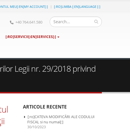
ONTUL MEU[:EN]MY ACCOUNT[:]
[:RO]LIMBA [:EN]LANGUAGE [:]
+40 764.641.580
[:RO]SERVICII[:EN]SERVICES[:]
rilor Legii nr. 29/2018 privind
tul
ARTICOLE RECENTE
[:ro]CATEVA MODIFICĂRI ALE CODULUI
ii
FISCAL si nu numai[:]
30/10/2023