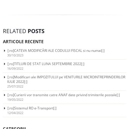
RELATED
POSTS
ARTICOLE RECENTE
[:ro]CATEVA MODIFICĂRI ALE CODULUI FISCAL si nu numai[:]
30/10/2023
[:ro]TITLURI DE STAT LUNA SEPTEMBRIE 2022[:]
16/09/2022
[:ro]Modificari ale IMPOZITULUI pe VENITURILE MICROINTREPRINDERILOR
IULIE 2022[:]
25/07/2022
[:ro]Curierii vor transmite catre ANAF date privind trimiterile postale[:]
19/05/2022
[:ro]Sistemul RO e-Transport[:]
12/04/2022
CATEGORII