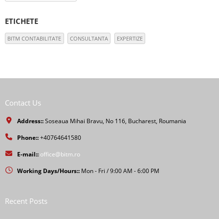
ETICHETE
BITM CONTABILITATE
CONSULTANTA
EXPERTIZE
Contact Us
Address::
Soseaua Mihai Bravu, No 116, Bucharest, Roumania
Phone::
+40764641580
E-mail::
office@bitm.ro
Working Days/Hours::
Mon - Fri / 9:00 AM - 6:00 PM
Recent Posts