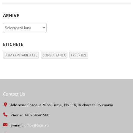
ARHIVE
Arhive
ETICHETE
BITM CONTABILITATE
CONSULTANTA
EXPERTIZE
Contact Us
Address::
Soseaua Mihai Bravu, No 116, Bucharest, Roumania
Phone::
+40764641580
E-mail::
office@bitm.ro