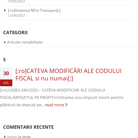
19/05/2022
[:ro]Sistemul RO e-Transport[:]
12/04/2022
CATEGORII
Articole contabilitate
S
[:ro]CATEVA MODIFICĂRI ALE CODULUI
30
FISCAL si nu numai[:]
oct.
[:ro] LEGEA 296/2023 – CATEVA MODIFICARI ALE CODULUI
FISCALIMPOZITUL PE PROFIT:Instituirea unui impozit minim pentru
plătitorii de impozit pe...
read more
COMENTARII RECENTE
la
teste
andrei