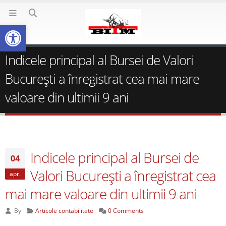
Deschide bara de unelte
Indicele principal al Bursei de Valori
București a înregistrat cea mai mare
valoare din ultimii 9 ani
Indicele principal al Bursei de
04
Valori București a înregistrat cea
apr.
mai mare valoare din ultimii 9 ani
By
Articole contabilitate
0 Comments