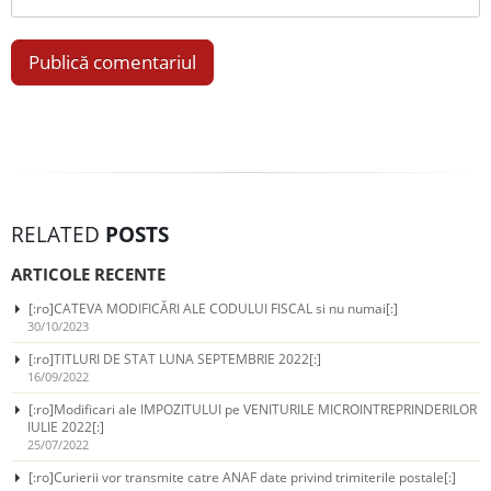
RELATED
POSTS
ARTICOLE RECENTE
[:ro]CATEVA MODIFICĂRI ALE CODULUI FISCAL si nu numai[:]
30/10/2023
[:ro]TITLURI DE STAT LUNA SEPTEMBRIE 2022[:]
16/09/2022
[:ro]Modificari ale IMPOZITULUI pe VENITURILE MICROINTREPRINDERILOR
IULIE 2022[:]
25/07/2022
[:ro]Curierii vor transmite catre ANAF date privind trimiterile postale[:]