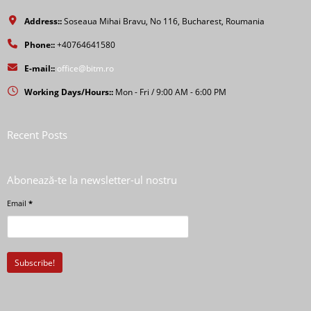
Address::
Soseaua Mihai Bravu, No 116, Bucharest, Roumania
Phone::
+40764641580
E-mail::
office@bitm.ro
Working Days/Hours::
Mon - Fri / 9:00 AM - 6:00 PM
Recent Posts
Abonează-te la newsletter-ul nostru
Email
*