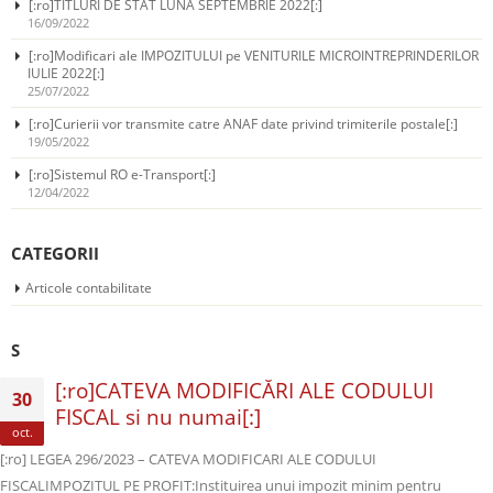
[:ro]TITLURI DE STAT LUNA SEPTEMBRIE 2022[:]
16/09/2022
[:ro]Modificari ale IMPOZITULUI pe VENITURILE MICROINTREPRINDERILOR
IULIE 2022[:]
25/07/2022
[:ro]Curierii vor transmite catre ANAF date privind trimiterile postale[:]
19/05/2022
[:ro]Sistemul RO e-Transport[:]
12/04/2022
CATEGORII
Articole contabilitate
S
[:ro]CATEVA MODIFICĂRI ALE CODULUI
30
FISCAL si nu numai[:]
oct.
[:ro] LEGEA 296/2023 – CATEVA MODIFICARI ALE CODULUI
FISCALIMPOZITUL PE PROFIT:Instituirea unui impozit minim pentru