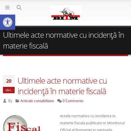
Deschide bara de unelte
Ultimele acte normative cu incidenţă în
materie fiscală
Ultimele acte normative cu
20
incidenţă în materie fiscală
dec.
By
Articole contabilitate
0 Comments
Actele normative cu incidenta in
materie fiscala publicate in Monitorul
Oficial al Romaniei in perioada