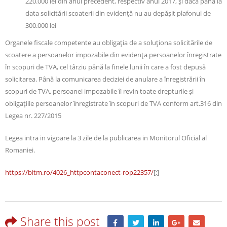
220.000 lei din anul precedent, respectiv anul 2017, şi dacă până la
data solicitării scoaterii din evidenţă nu au depăşit plafonul de
300.000 lei
Organele fiscale competente au obligaţia de a soluţiona solicitările de
scoatere a persoanelor impozabile din evidenţa persoanelor înregistrate
în scopuri de TVA, cel târziu până la finele lunii în care a fost depusă
solicitarea. Până la comunicarea deciziei de anulare a înregistrării în
scopuri de TVA, persoanei impozabile îi revin toate drepturile şi
obligaţiile persoanelor înregistrate în scopuri de TVA conform art.316 din
Legea nr. 227/2015
Legea intra in vigoare la 3 zile de la publicarea in Monitorul Oficial al
Romaniei.
https://bitm.ro/4026_httpcontaconect-rop22357/
[:]
Share this post