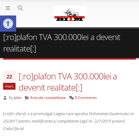
Deschide bara de unelte
[:ro]plafon TVA 300.000lei a devenit
realitate[:]
[:ro]plafon TVA 300.000lei a
22
devenit realitate[:]
mart.
By
John
Articole contabilitate
0 Comments
[:ro]In sfarsit s-a promulgat Legea care aproba
Ordonanţa Guvernului nr.
25/2017 pentru modificarea şi completarea Legii nr. 227/2015 privind
Codul fiscal.