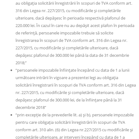
au obligaţia solicitării înregistrării în scopuri de TVA conform art.
316 din Legea nr. 227/2015, cu modificările şi completările
ulterioare, dacă depăşesc în perioada respectivă plafonul de
220.000 lei. În cazul în care nu au depăşit acest plafon în perioada
de referinţă, persoanele impozabile trebuie să solicite
înregistrarea în scopuri de TVA conform art. 316 din Legea nr.
227/2015, cu modificările şi completările ulterioare, dacă
depăşesc plafonul de 300.000 lei până la data de 31 decembrie
2018;”
“persoanele impozabile înfiinţate începând cu data de 1 a lunii
următoare intrării în vigoare a prezentei legi au obligaţia
solicitării înregistrarii în scopuri de TVA conform art. 316 din Legea
nr. 227/2015, cu modificările şi completările ulterioare, dacă
depăşesc plafonul de 300.000 lei, de la înfiinţare până la 31
decembrie 2018”
“prin excepţie de la prevederile lit. a) şi b), persoanele impozabile
pentru care obligaţia solicitării înregistrării în scopuri de TVA
conform art. 310 alin. (6) din Legea nr.227/2015 cu modificările şi
completările ulterioare, ar interveni începând cu data de 1 a