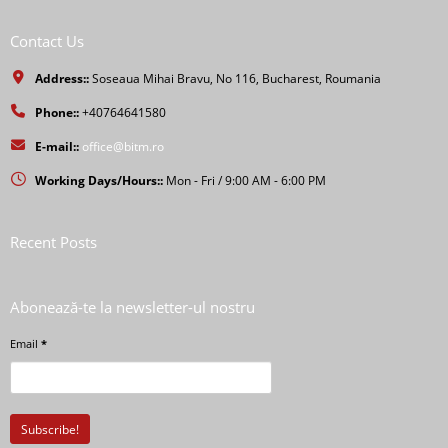
Contact Us
Address::
Soseaua Mihai Bravu, No 116, Bucharest, Roumania
Phone::
+40764641580
E-mail::
office@bitm.ro
Working Days/Hours::
Mon - Fri / 9:00 AM - 6:00 PM
Recent Posts
Abonează-te la newsletter-ul nostru
Email
*