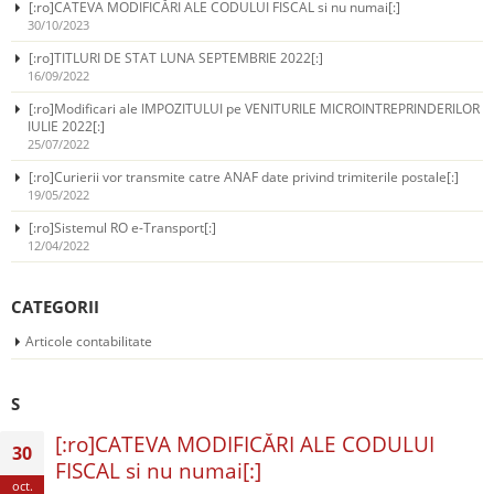
[:ro]CATEVA MODIFICĂRI ALE CODULUI FISCAL si nu numai[:]
30/10/2023
[:ro]TITLURI DE STAT LUNA SEPTEMBRIE 2022[:]
16/09/2022
[:ro]Modificari ale IMPOZITULUI pe VENITURILE MICROINTREPRINDERILOR
IULIE 2022[:]
25/07/2022
[:ro]Curierii vor transmite catre ANAF date privind trimiterile postale[:]
19/05/2022
[:ro]Sistemul RO e-Transport[:]
12/04/2022
CATEGORII
Articole contabilitate
S
[:ro]CATEVA MODIFICĂRI ALE CODULUI
30
FISCAL si nu numai[:]
oct.