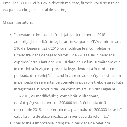
Pragul de 300.000lei la TVA a devenit realitate, firmele vor fi scutite de
tva pana la el(regim special de scutire).
Masuri tranzitorii:
” persoanele impozabile înfiinţate anterior anului 2018
au obligaţia solicitării înregistrării în scopuri de TVA conform art.
316 din Legea nr. 227/2015, cu modificările şi completările
ulterioare, dacă depăşesc plafonul de 220.000 lei în perioada
cuprinsă între 1 ianuarie 2018 şi data de 1 a lunii următoare celei
în care intră în vigoare prezenta lege, denumită în continuare
perioada de referinţă. În cazul în care nu au depăşit acest plafon
în perioada de referinţă, persoanele impozabile trebuie să solicite
înregistrarea în scopuri de TVA conform art. 316 din Legea nr.
227/2015, cu modificările şi completările ulterioare,
dacă depăşesc plafonul de 300.000 lei până la data de 31
decembrie 2018. La determinarea plafonului de 300.000 lei se ia în
calcul şi cifra de afaceri realizată în perioada de referinţă;”
“persoanele impozabile înfiinţate în perioada de referinţă