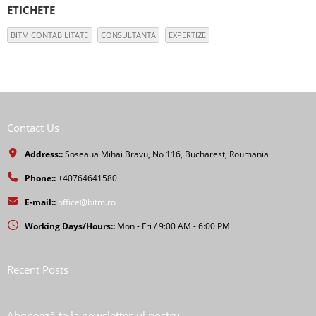
ETICHETE
BITM CONTABILITATE
CONSULTANTA
EXPERTIZE
Contact Us
Address::
Soseaua Mihai Bravu, No 116, Bucharest, Roumania
Phone::
+40764641580
E-mail::
office@bitm.ro
Working Days/Hours::
Mon - Fri / 9:00 AM - 6:00 PM
Recent Posts
Abonează-te la newsletter-ul nostru