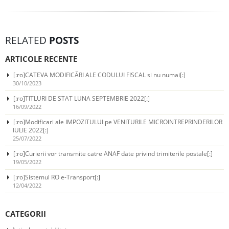
RELATED
POSTS
ARTICOLE RECENTE
[:ro]CATEVA MODIFICĂRI ALE CODULUI FISCAL si nu numai[:]
30/10/2023
[:ro]TITLURI DE STAT LUNA SEPTEMBRIE 2022[:]
16/09/2022
[:ro]Modificari ale IMPOZITULUI pe VENITURILE MICROINTREPRINDERILOR
IULIE 2022[:]
25/07/2022
[:ro]Curierii vor transmite catre ANAF date privind trimiterile postale[:]
19/05/2022
[:ro]Sistemul RO e-Transport[:]
12/04/2022
CATEGORII