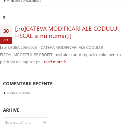
Articole contabilitate
S
[:ro]CATEVA MODIFICĂRI ALE CODULUI
30
FISCAL si nu numai[:]
oct.
[:ro] LEGEA 296/2023 – CATEVA MODIFICARI ALE CODULUI
FISCALIMPOZITUL PE PROFIT:Instituirea unui impozit minim pentru
plătitorii de impozit pe...
read more
COMENTARII RECENTE
la
teste
andrei
ARHIVE
Arhive