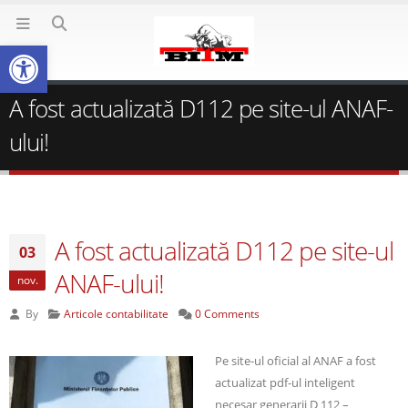
Deschide bara de unelte
A fost actualizată D112 pe site-ul ANAF-
ului!
A fost actualizată D112 pe site-ul
03
ANAF-ului!
nov.
By
Articole contabilitate
0 Comments
Pe site-ul oficial al ANAF a fost
actualizat pdf-ul inteligent
necesar generarii D 112 –