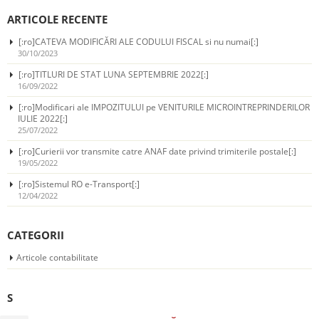
ARTICOLE RECENTE
[:ro]CATEVA MODIFICĂRI ALE CODULUI FISCAL si nu numai[:]
30/10/2023
[:ro]TITLURI DE STAT LUNA SEPTEMBRIE 2022[:]
16/09/2022
[:ro]Modificari ale IMPOZITULUI pe VENITURILE MICROINTREPRINDERILOR
IULIE 2022[:]
25/07/2022
[:ro]Curierii vor transmite catre ANAF date privind trimiterile postale[:]
19/05/2022
[:ro]Sistemul RO e-Transport[:]
12/04/2022
CATEGORII
Articole contabilitate
S