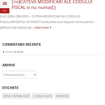
[:ro]CATEVA MODIFICĂRI ALE CODULUI
30
FISCAL si nu numai[:]
oct.
[:ro] LEGEA 296/2023 – CATEVA MODIFICARI ALE CODULUI
FISCALIMPOZITUL PE PROFIT:Instituirea unui impozit minim pentru
plătitorii de impozit pe...
read more
COMENTARII RECENTE
la
teste
andrei
ARHIVE
Arhive
ETICHETE
BITM CONTABILITATE
CONSULTANTA
EXPERTIZE