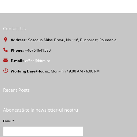
Contact Us
Address::
Soseaua Mihai Bravu, No 116, Bucharest, Roumania
Phone::
+40764641580
E-mail::
office@bitm.ro
Working Days/Hours::
Mon - Fri / 9:00 AM - 6:00 PM
Recent Posts
Abonează-te la newsletter-ul nostru
Email
*