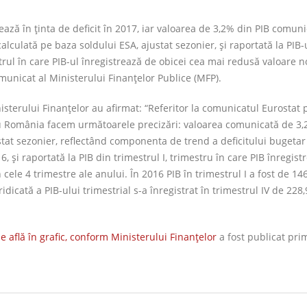
ză în ținta de deficit în 2017, iar valoarea de 3,2% din PIB comuni
calculată pe baza soldului ESA, ajustat sezonier, și raportată la PIB-
strul în care PIB-ul înregistrează de obicei cea mai redusă valoare 
municat al Ministerului Finanțelor Publice (MFP).
sterului Finanţelor au afirmat: “Referitor la comunicatul Eurostat 
tru România facem următoarele precizări: valoarea comunicată de 3,
stat sezonier, reflectând componenta de trend a deficitului bugetar
6, și raportată la PIB din trimestrul I, trimestru în care PIB înregis
ele 4 trimestre ale anului. În 2016 PIB în trimestrul I a fost de 146
idicată a PIB-ului trimestrial s-a înregistrat în trimestrul IV de 228,
e află în grafic, conform Ministerului Finanţelor
a fost publicat pri