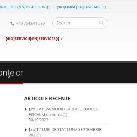
ONTUL MEU[:EN]MY ACCOUNT[:]
[:RO]LIMBA [:EN]LANGUAGE [:]
+40 764.641.580
[:RO]SERVICII[:EN]SERVICES[:]
anţelor
ARTICOLE RECENTE
[:ro]CATEVA MODIFICĂRI ALE CODULUI
FISCAL si nu numai[:]
30/10/2023
[:ro]TITLURI DE STAT LUNA SEPTEMBRIE
2022[:]