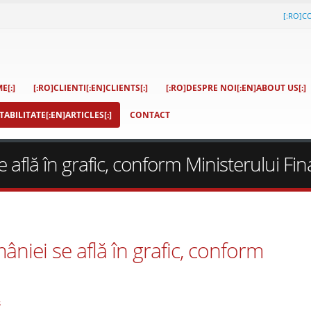
[:RO]C
E[:]
[:RO]CLIENTI[:EN]CLIENTS[:]
[:RO]DESPRE NOI[:EN]ABOUT US[:]
ABILITATE[:EN]ARTICLES[:]
CONTACT
 află în grafic, conform Ministerului Fin
âniei se află în grafic, conform
s