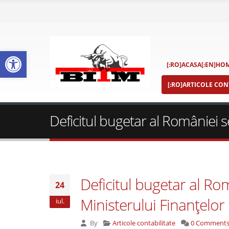
Deschide bara de unelte
[:RO]ACASA[:EN]HOM
[:RO]ARTICOLE CONT
Deficitul bugetar al României se
Deficitul bugetar al Rom
24
Ministerului Finanţelor
iul.
By
Articole contabilitate
0 Comment