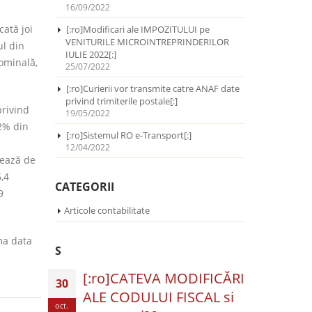
16/09/2022
cată joi
[:ro]Modificari ale IMPOZITULUI pe
VENITURILE MICROINTREPRINDERILOR
ul din
IULIE 2022[:]
nominală,
25/07/2022
[:ro]Curierii vor transmite catre ANAF date
privind trimiterile postale[:]
privind
19/05/2022
2% din
[:ro]Sistemul RO e-Transport[:]
12/04/2022
trează de
,4
CATEGORII
9
Articole contabilitate
ma data
S
[:ro]CATEVA MODIFICĂRI
30
ALE CODULUI FISCAL si
oct.