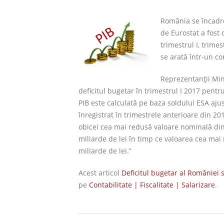
România se încadrea
de Eurostat a fost 
trimestrul I, trime
se arată într-un co
Reprezentanţii Mini
deficitul bugetar în trimestrul I 2017 pen
PIB este calculată pe baza soldului ESA aju
înregistrat în trimestrele anterioare din 201
obicei cea mai redusă valoare nominală din c
miliarde de lei în timp ce valoarea cea mai r
miliarde de lei.”
Acest articol
Deficitul bugetar al României s
pe
Contabilitate | Fiscalitate | Salarizare
.