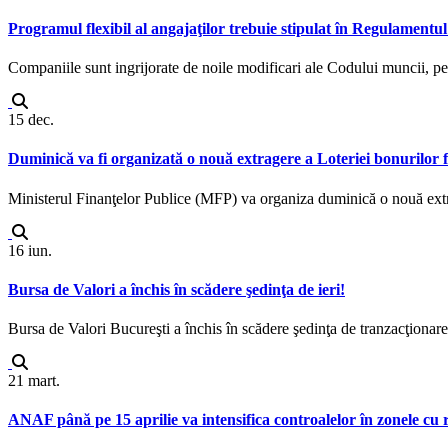
Programul flexibil al angajaţilor trebuie stipulat în Regulamentul
Companiile sunt ingrijorate de noile modificari ale Codului muncii, pen
15
dec.
Duminică va fi organizată o nouă extragere a Loteriei bonurilor f
Ministerul Finanţelor Publice (MFP) va organiza duminică o nouă extrag
16
iun.
Bursa de Valori a închis în scădere şedinţa de ieri!
Bursa de Valori Bucureşti a închis în scădere şedinţa de tranzacţionare d
21
mart.
ANAF până pe 15 aprilie va intensifica controalelor în zonele cu ri