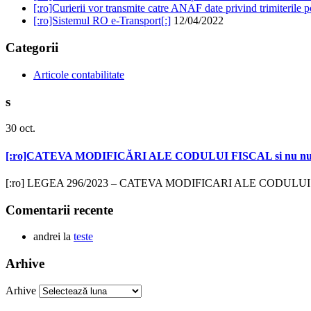
[:ro]Curierii vor transmite catre ANAF date privind trimiterile po
[:ro]Sistemul RO e-Transport[:]
12/04/2022
Categorii
Articole contabilitate
s
30
oct.
[:ro]CATEVA MODIFICĂRI ALE CODULUI FISCAL si nu num
[:ro] LEGEA 296/2023 – CATEVA MODIFICARI ALE CODULUI FISCAL
Comentarii recente
andrei
la
teste
Arhive
Arhive