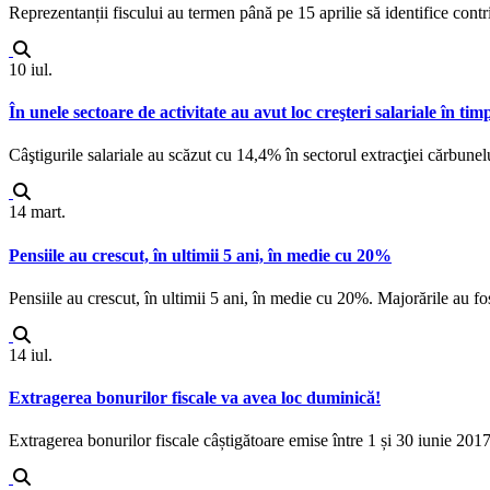
Reprezentanții fiscului au termen până pe 15 aprilie să identifice contri
10
iul.
În unele sectoare de activitate au avut loc creşteri salariale în timp
Câştigurile salariale au scăzut cu 14,4% în sectorul extracţiei cărbunelu
14
mart.
Pensiile au crescut, în ultimii 5 ani, în medie cu 20%
Pensiile au crescut, în ultimii 5 ani, în medie cu 20%. Majorările au fos
14
iul.
Extragerea bonurilor fiscale va avea loc duminică!
Extragerea bonurilor fiscale câștigătoare emise între 1 și 30 iunie 20