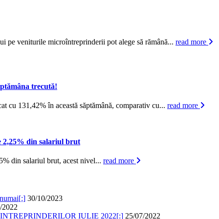
ui pe veniturile microîntreprinderii pot alege să rămână...
read more
ăptămâna trecută!
 urcat cu 131,42% în această săptămână, comparativ cu...
read more
de 2,25% din salariul brut
5% din salariul brut, acest nivel...
read more
umai[:]
30/10/2023
/2022
ROINTREPRINDERILOR IULIE 2022[:]
25/07/2022