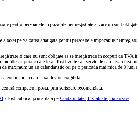
are pentru persoanele impozabile neinregistrate si care nu sunt obligat
 a taxei pe valoarea adaugata pentru persoanele impozabile neinregistrat
gistrate si care nu sunt obligate sa se inregistreze in scopuri de TVA i
mobile corporale care le-au fost livrate sau serviciile care le-au fost pr
de maximum un an calendaristic ori pe o perioada mai mica de 3 luni r
alendaristic in care taxa devine exigibila;
al central competent; posta, prin scrisoare recomandata.
A!
a fost publicat prima data pe
Contabilitate | Fiscalitate | Salarizare
.