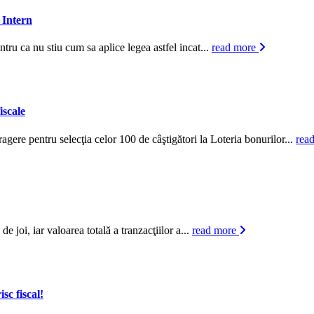
 Intern
tru ca nu stiu cum sa aplice legea astfel incat...
read more
iscale
ere pentru selecţia celor 100 de câştigători la Loteria bonurilor...
rea
e joi, iar valoarea totală a tranzacţiilor a...
read more
sc fiscal!