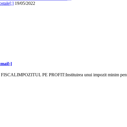
stale[:]
19/05/2022
ai[:]
IMPOZITUL PE PROFIT:Instituirea unui impozit minim pentru plă