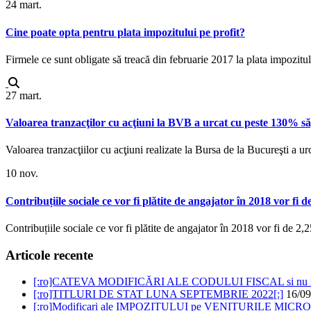
24
mart.
Cine poate opta pentru plata impozitului pe profit?
Firmele ce sunt obligate să treacă din februarie 2017 la plata impozitul
27
mart.
Valoarea tranzacţilor cu acţiuni la BVB a urcat cu peste 130% s
Valoarea tranzacţiilor cu acţiuni realizate la Bursa de la Bucureşti a
10
nov.
Contribuțiile sociale ce vor fi plătite de angajator în 2018 vor fi 
Contribuțiile sociale ce vor fi plătite de angajator în 2018 vor fi de 2,2
Articole recente
[:ro]CATEVA MODIFICĂRI ALE CODULUI FISCAL si nu n
[:ro]TITLURI DE STAT LUNA SEPTEMBRIE 2022[:]
16/09
[:ro]Modificari ale IMPOZITULUI pe VENITURILE MIC