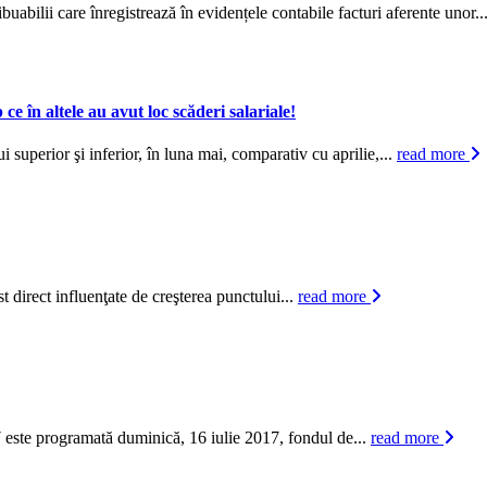
buabilii care înregistrează în evidențele contabile facturi aferente unor..
 ce în altele au avut loc scăderi salariale!
i superior şi inferior, în luna mai, comparativ cu aprilie,...
read more
t direct influenţate de creşterea punctului...
read more
17 este programată duminică, 16 iulie 2017, fondul de...
read more