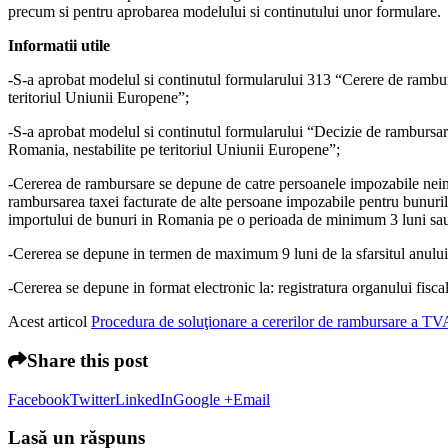
precum si pentru aprobarea modelului si continutului unor formulare.
Informatii utile
-S-a aprobat modelul si continutul formularului 313 “Cerere de ramburs
teritoriul Uniunii Europene”;
-S-a aprobat modelul si continutul formularului “Decizie de rambursare
Romania, nestabilite pe teritoriul Uniunii Europene”;
-Cererea de rambursare se depune de catre persoanele impozabile neinre
rambursarea taxei facturate de alte persoane impozabile pentru bunurile 
importului de bunuri in Romania pe o perioada de minimum 3 luni sau 
-Cererea se depune in termen de maximum 9 luni de la sfarsitul anului c
-Cererea se depune in format electronic la: registratura organului fisc
Acest articol
Procedura de soluţionare a cererilor de rambursare a TV
Share this post
Facebook
Twitter
LinkedIn
Google +
Email
Lasă un răspuns