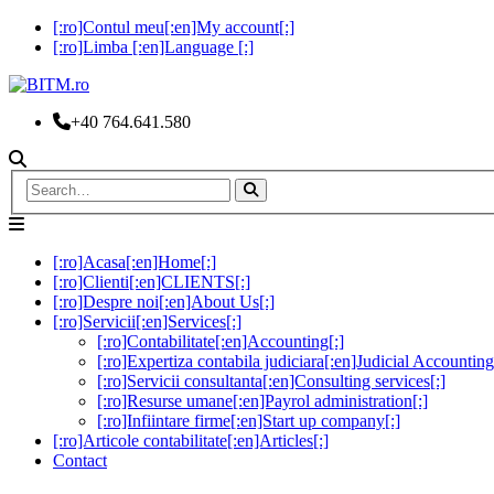
[:ro]Contul meu[:en]My account[:]
[:ro]Limba [:en]Language [:]
+40 764.641.580
[:ro]Acasa[:en]Home[:]
[:ro]Clienti[:en]CLIENTS[:]
[:ro]Despre noi[:en]About Us[:]
[:ro]Servicii[:en]Services[:]
[:ro]Contabilitate[:en]Accounting[:]
[:ro]Expertiza contabila judiciara[:en]Judicial Accounting
[:ro]Servicii consultanta[:en]Consulting services[:]
[:ro]Resurse umane[:en]Payrol administration[:]
[:ro]Infiintare firme[:en]Start up company[:]
[:ro]Articole contabilitate[:en]Articles[:]
Contact