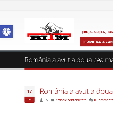
Deschide bara de unelte
[:RO]ACASA[:EN]HOM
[:RO]ARTICOLE CONT
România a avut a doua cea mai
România a avut a doua 
17
mart.
By
Articole contabilitate
0 Comment