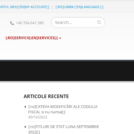
ONTUL MEU[:EN]MY ACCOUNT[:]
[:RO]LIMBA [:EN]LANGUAGE [:]
+40 764.641.580
[:RO]SERVICII[:EN]SERVICES[:]
ARTICOLE RECENTE
[:ro]CATEVA MODIFICĂRI ALE CODULUI
FISCAL si nu numai[:]
30/10/2023
[:ro]TITLURI DE STAT LUNA SEPTEMBRIE
2022[:]