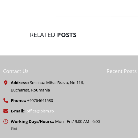
RELATED
POSTS
Contact Us
Recent Posts
Address::
Soseaua Mihai Bravu, No 116,
Bucharest, Roumania
Phone::
+40764641580
E-mail::
office@bitm.ro
Working Days/Hours::
Mon - Fri / 9:00 AM - 6:00
PM