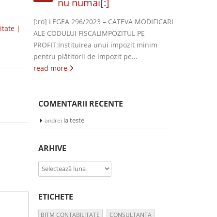
nu numai[:]
[:ro] LEGEA 296/2023 – CATEVA MODIFICARI
itate |
ALE CODULUI FISCALIMPOZITUL PE
PROFIT:Instituirea unui impozit minim
pentru plătitorii de impozit pe...
read more
COMENTARII RECENTE
la
teste
andrei
ARHIVE
Arhive
ETICHETE
BITM CONTABILITATE
CONSULTANTA