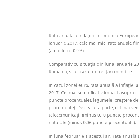
Rata anuală a inflației în Uniunea European
ianuarie 2017, cele mai mici rate anuale fii
(ambele cu 0,9%).
Comparativ cu situația din luna ianuarie 201
România, și a scăzut în trei țări membre.
În cazul zonei euro, rata anuală a inflației
2017. Cel mai semnificativ impact asupra cre
puncte procentuale), legumele (creștere de 
procentuale). De cealaltă parte, cel mai semn
telecomunicații (minus 0,10 puncte procent
naturale (minus 0,06 puncte procentuale).
În luna februarie a acestui an, rata anuală a