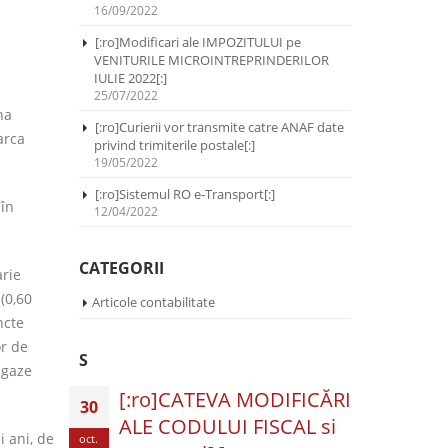
16/09/2022
[:ro]Modificari ale IMPOZITULUI pe
VENITURILE MICROINTREPRINDERILOR
IULIE 2022[:]
25/07/2022
na
[:ro]Curierii vor transmite catre ANAF date
arca
privind trimiterile postale[:]
19/05/2022
[:ro]Sistemul RO e-Transport[:]
 în
12/04/2022
CATEGORII
arie
(0,60
Articole contabilitate
ncte
or de
S
 gaze
[:ro]CATEVA MODIFICĂRI
30
ALE CODULUI FISCAL si
i ani, de
oct.