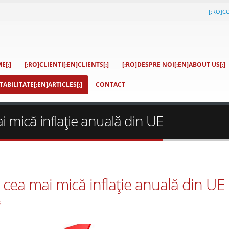
[:RO]C
E[:]
[:RO]CLIENTI[:EN]CLIENTS[:]
[:RO]DESPRE NOI[:EN]ABOUT US[:]
ABILITATE[:EN]ARTICLES[:]
CONTACT
 mică inflație anuală din UE
cea mai mică inflație anuală din UE
s