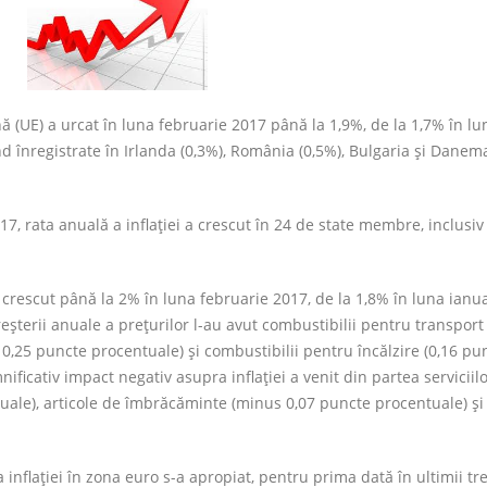
ă (UE) a urcat în luna februarie 2017 până la 1,9%, de la 1,7% în lu
nd înregistrate în Irlanda (0,3%), România (0,5%), Bulgaria și Danem
7, rata anuală a inflației a crescut în 24 de state membre, inclusiv
 a crescut până la 2% în luna februarie 2017, de la 1,8% în luna ianu
șterii anuale a prețurilor l-au avut combustibilii pentru transport 
0,25 puncte procentuale) și combustibilii pentru încălzire (0,16 pu
ificativ impact negativ asupra inflației a venit din partea serviciil
uale), articole de îmbrăcăminte (minus 0,07 puncte procentuale) și
 inflației în zona euro s-a apropiat, pentru prima dată în ultimii tre