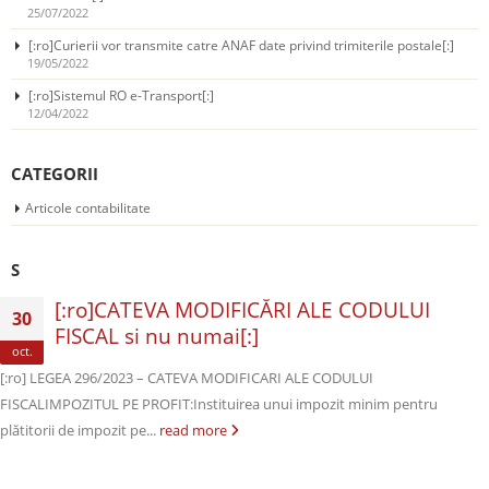
25/07/2022
[:ro]Curierii vor transmite catre ANAF date privind trimiterile postale[:]
19/05/2022
[:ro]Sistemul RO e-Transport[:]
12/04/2022
CATEGORII
Articole contabilitate
S
[:ro]CATEVA MODIFICĂRI ALE CODULUI
30
FISCAL si nu numai[:]
oct.
[:ro] LEGEA 296/2023 – CATEVA MODIFICARI ALE CODULUI
FISCALIMPOZITUL PE PROFIT:Instituirea unui impozit minim pentru
plătitorii de impozit pe...
read more