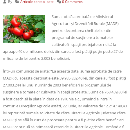
By
Articole contabilitate
0 Comments
Suma totală aprobată de Ministerul
Agriculturii şi Dezvoltării Rurale (MADR)
pentru decontarea cheltuielilor din
programul de susţinere a tomatelor
cultivate în spaţii protejate se ridică la
aproape 40 de milioane de lei, din care au fost plătiţi puţin peste 27 de
milioane de lei pentru 2.003 beneficiari.
Într-un comunicat se arată: “La această dată, suma aprobată de către
MADR cu această destinaţie este 39.985.832,40 lei, din care au fost plătiţi
27.003.244 lei unui număr de 2003 beneficiari ai programului de
susţinere a tomatelor cultivate în spaţii protejate. Suma de 768.439,80 lei
a fost deschisă la plată în data de 19 iunie a.c., urmând a intra în
conturile Direcţiilor Agricole astăzi, 22 iunie, iar valoarea de 12.214.148,40
lei reprezintă sumele solicitate de către Direcţiile Agricole judeţene către
MADR şi se află în curs de procesare pentru a fi plătite către beneficiari.
MADR continuă să primească cereri de la Direcţiile Agricole, urmând a fi