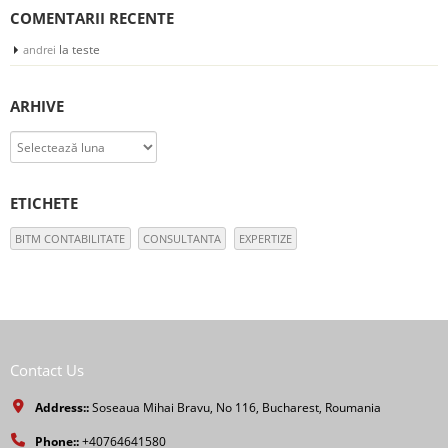
COMENTARII RECENTE
la
teste
andrei
ARHIVE
Arhive
ETICHETE
BITM CONTABILITATE
CONSULTANTA
EXPERTIZE
Contact Us
Address::
Soseaua Mihai Bravu, No 116, Bucharest, Roumania
Phone::
+40764641580