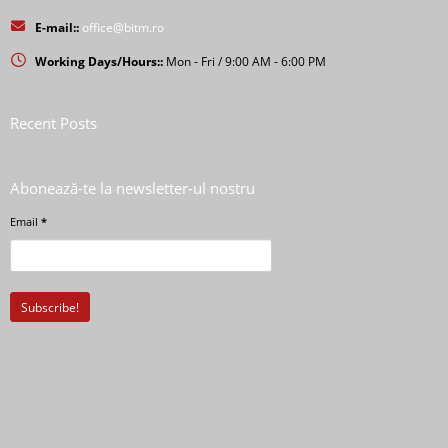
E-mail::
office@bitm.ro
Working Days/Hours::
Mon - Fri / 9:00 AM - 6:00 PM
Recent Posts
Abonează-te la newsletter-ul nostru
Email
*