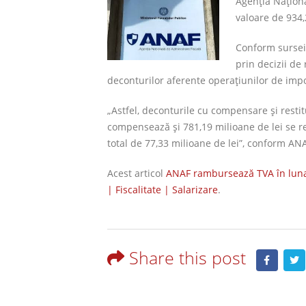
Agenția Naționa
valoare de 934,
Conform sursei 
prin decizii de
deconturilor aferente operațiunilor de impor
„Astfel, deconturile cu compensare și restitu
compensează și 781,19 milioane de lei se 
total de 77,33 milioane de lei”, conform AN
Acest articol
ANAF rambursează TVA în luna i
| Fiscalitate | Salarizare
.
Share this post