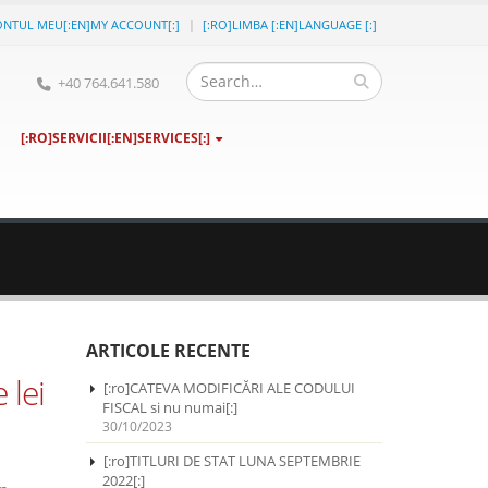
ONTUL MEU[:EN]MY ACCOUNT[:]
[:RO]LIMBA [:EN]LANGUAGE [:]
+40 764.641.580
[:RO]SERVICII[:EN]SERVICES[:]
ARTICOLE RECENTE
 lei
[:ro]CATEVA MODIFICĂRI ALE CODULUI
FISCAL si nu numai[:]
30/10/2023
[:ro]TITLURI DE STAT LUNA SEPTEMBRIE
2022[:]