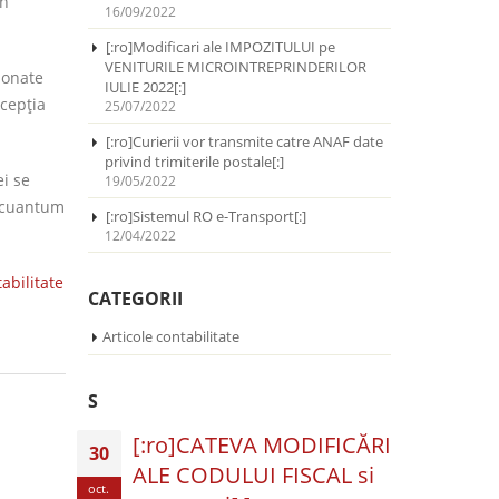
în
16/09/2022
[:ro]Modificari ale IMPOZITULUI pe
VENITURILE MICROINTREPRINDERILOR
ionate
IULIE 2022[:]
xcepția
25/07/2022
[:ro]Curierii vor transmite catre ANAF date
privind trimiterile postale[:]
ei se
19/05/2022
n cuantum
[:ro]Sistemul RO e-Transport[:]
12/04/2022
abilitate
CATEGORII
Articole contabilitate
S
[:ro]CATEVA MODIFICĂRI
30
ALE CODULUI FISCAL si
oct.