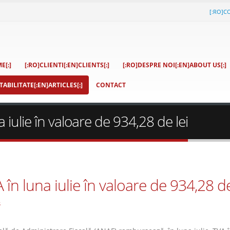
[:RO]C
E[:]
[:RO]CLIENTI[:EN]CLIENTS[:]
[:RO]DESPRE NOI[:EN]ABOUT US[:]
ABILITATE[:EN]ARTICLES[:]
CONTACT
ulie în valoare de 934,28 de lei
 luna iulie în valoare de 934,28 de
s