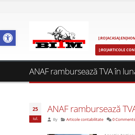
Deschide bara de unelte
[:RO]ACASA[:EN]HOM
[:RO]ARTICOLE CONT
ANAF rambursează TVA în luna i
ANAF rambursează TVA în
25
iul.
By
Articole contabilitate
0 Comment