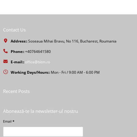
Contact Us
Address::
Soseaua Mihai Bravu, No 116, Bucharest, Roumania
Phone::
+40764641580
E-mail::
office@bitm.ro
Working Days/Hours::
Mon - Fri / 9:00 AM - 6:00 PM
Recent Posts
Abonează-te la newsletter-ul nostru
Email
*