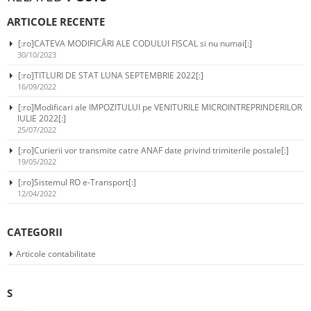
ARTICOLE RECENTE
[:ro]CATEVA MODIFICĂRI ALE CODULUI FISCAL si nu numai[:]
30/10/2023
[:ro]TITLURI DE STAT LUNA SEPTEMBRIE 2022[:]
16/09/2022
[:ro]Modificari ale IMPOZITULUI pe VENITURILE MICROINTREPRINDERILOR
IULIE 2022[:]
25/07/2022
[:ro]Curierii vor transmite catre ANAF date privind trimiterile postale[:]
19/05/2022
[:ro]Sistemul RO e-Transport[:]
12/04/2022
CATEGORII
Articole contabilitate
S