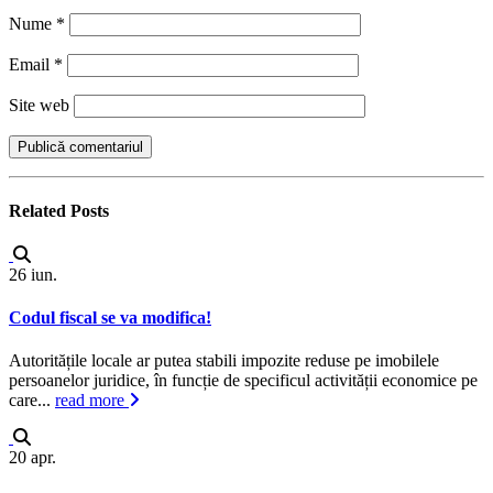
Nume
*
Email
*
Site web
Related
Posts
26
iun.
Codul fiscal se va modifica!
Autoritățile locale ar putea stabili impozite reduse pe imobilele
persoanelor juridice, în funcție de specificul activității economice pe
care...
read more
20
apr.