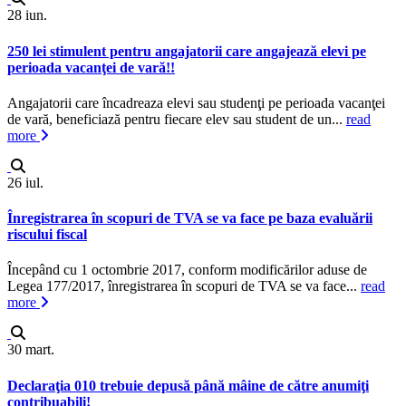
28
iun.
250 lei stimulent pentru angajatorii care angajează elevi pe
perioada vacanţei de vară!!
Angajatorii care încadreaza elevi sau studenţi pe perioada vacanţei
de vară, beneficiază pentru fiecare elev sau student de un...
read
more
26
iul.
Înregistrarea în scopuri de TVA se va face pe baza evaluării
riscului fiscal
Începând cu 1 octombrie 2017, conform modificărilor aduse de
Legea 177/2017, înregistrarea în scopuri de TVA se va face...
read
more
30
mart.
Declaraţia 010 trebuie depusă până mâine de către anumiţi
contribuabili!