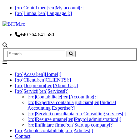
[:ro]Contul meu[:en]My account[:]
[:ro]Limba [:en]Language [:]
+40 764.641.580
[:ro]Acasa[:en]Home[:]
[:ro]Clienti[:en]CLIENTS[:]
[:ro]Despre noi[:en]About Us[:]
[:ro]Servicii[:en]Services[:]
[:ro]Contabilitate[:en]Accounting[:]
[:ro]Expertiza contabila judiciara[:en]Judicial
Accounting Expertise[:]
[:ro]Servicii consultanta[:en]Consulting services[:]
[:ro]Resurse umane[:en]Payrol administration[:]
[:ro]Infiintare firme[:en]Start up company[:]
[:ro]Articole contabilitate[:en]Articles[:]
Contact