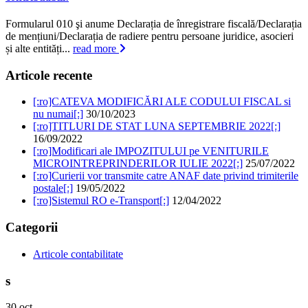
Formularul 010 şi anume Declarația de înregistrare fiscală/Declarația
de mențiuni/Declarația de radiere pentru persoane juridice, asocieri
și alte entități...
read more
Articole recente
[:ro]CATEVA MODIFICĂRI ALE CODULUI FISCAL si
nu numai[:]
30/10/2023
[:ro]TITLURI DE STAT LUNA SEPTEMBRIE 2022[:]
16/09/2022
[:ro]Modificari ale IMPOZITULUI pe VENITURILE
MICROINTREPRINDERILOR IULIE 2022[:]
25/07/2022
[:ro]Curierii vor transmite catre ANAF date privind trimiterile
postale[:]
19/05/2022
[:ro]Sistemul RO e-Transport[:]
12/04/2022
Categorii
Articole contabilitate
s
30
oct.