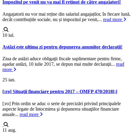
Impozitul pe venit nu va mai fi reţinut de către angajatori!
Angajatorii nu vor mai reține din salariul angajaților, în fiecare lună,
decât contribuțiile sociale, nu și impozitul pe venit,...
read more
10
iul.
Astăzi este ultima zi pentru depunerea anumitor declaraţii!
Ziua de astăzi aduce obligaţii fiscale suplimentare pentru firme,
aşadar astăzi, 10 iulie 2017, se depun mai multe declaraţii...
read
more
25
ian.
[:ro] Situaţii financiare pentru 2017 – OMFP 470/2018[:]
[:ro] Prin ordin se aduc o serie de precizări privind principalele
aspecte legate de întocmirea şi depunerea situaţiilor financiare
anuale...
read more
11
aug.