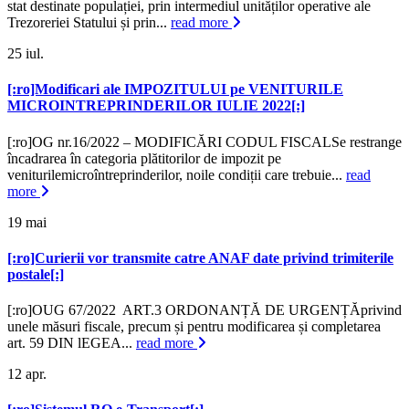
stat destinate populației, prin intermediul unităților operative ale
Trezoreriei Statului și prin...
read more
25
iul.
[:ro]Modificari ale IMPOZITULUI pe VENITURILE
MICROINTREPRINDERILOR IULIE 2022[:]
[:ro]OG nr.16/2022 – MODIFICĂRI CODUL FISCALSe restrange
încadrarea în categoria plătitorilor de impozit pe
veniturilemicroîntreprinderilor, noile condiții care trebuie...
read
more
19
mai
[:ro]Curierii vor transmite catre ANAF date privind trimiterile
postale[:]
[:ro]OUG 67/2022 ART.3 ORDONANȚĂ DE URGENȚĂprivind
unele măsuri fiscale, precum și pentru modificarea și completarea
art. 59 DIN lEGEA...
read more
12
apr.