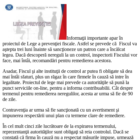
Informaţii importante apar în
proiectul de Lege a prevenţiei fiscale. Astfel se prevede că Fiscul va
aştepta trei luni înainte să sancţioneze un patron care a încălcat
legea. Dacă descoperă nereguli la un control, inspectorii Fiscului vor
face, mai întâi, recomandări pentru remedierea acestora.
Asadar, Fiscul şi alte instituţii de control ar putea fi obligate să dea
mai întâi sfaturi, plus un răgaz în care firmele în cauză să intre în
legalitate. Proiectul de lege mai prevede ca autorităţile să pună la
punct serviciile on-line, pentru a informa contribuabilii. Cât despre
termenul pentru remedierea neregulilor, acesta ar urma să fie de 90
de zile.
Contravenţia ar urma să fie sancţionată cu un avertisment şi
impunerea respectării unui plan cu termene clare de remediere.
În cel mult cinci zile lucrătoare de la expirarea termenului,
reprezentanţii autorităţilor sunt obligaţi să reia controlul. Dacă se
constată că firma în cauză nu a respectat măsurile impuse, urmează