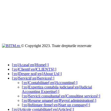
© Copyright 2023. Toate drepturile rezervate
[:ro]Acasa[:en]Home[:]
[:ro]Clienti[:en]CLIENTS[:]
[:ro]Despre noi[:en]About Us[:]
[:ro]Servicii[:en]Services[:]
[:ro]Contabilitate[:en]Accounting[:]
[:ro]Expertiza contabila judiciara[:en]Judicial
Accounting Expertise[:]
[:ro]Servicii consultanta[:en]Consulting services[:]
[:ro]Resurse umane[:en]Payrol administration[:]
[:ro]Infiintare firme[:en]Start up company[:]
[:ro]Articole contabilitate[:en]Articles[:]