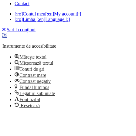
Contact
[:ro]Contul meu[:en]My account[:]
[:ro]Limba [:en]Language [:]
Sari la conținut
Deschide bara de unelte
Instrumente de accesibilitate
Mărește textul
Micșorează textul
Tonuri de gri
Contrast mare
Contrast negativ
Fundal luminos
Legături subliniate
Font lizibil
Resetează