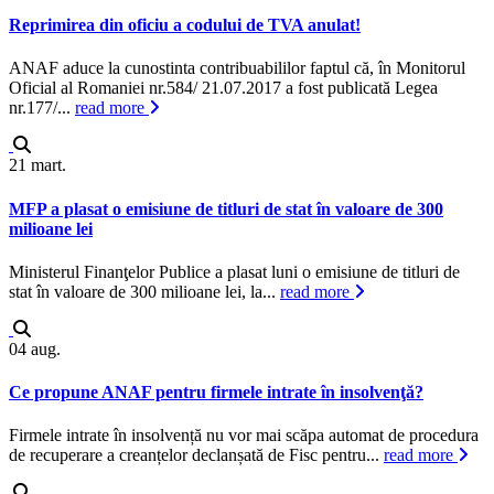
Reprimirea din oficiu a codului de TVA anulat!
ANAF aduce la cunostinta contribuabililor faptul că, în Monitorul
Oficial al Romaniei nr.584/ 21.07.2017 a fost publicată Legea
nr.177/...
read more
21
mart.
MFP a plasat o emisiune de titluri de stat în valoare de 300
milioane lei
Ministerul Finanţelor Publice a plasat luni o emisiune de titluri de
stat în valoare de 300 milioane lei, la...
read more
04
aug.
Ce propune ANAF pentru firmele intrate în insolvenţă?
Firmele intrate în insolvență nu vor mai scăpa automat de procedura
de recuperare a creanțelor declanșată de Fisc pentru...
read more