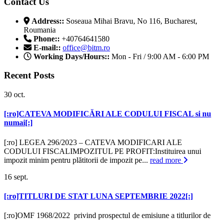
Contact Us
Address::
Soseaua Mihai Bravu, No 116, Bucharest,
Roumania
Phone::
+40764641580
E-mail::
office@bitm.ro
Working Days/Hours::
Mon - Fri / 9:00 AM - 6:00 PM
Recent Posts
30
oct.
[:ro]CATEVA MODIFICĂRI ALE CODULUI FISCAL si nu
numai[:]
[:ro] LEGEA 296/2023 – CATEVA MODIFICARI ALE
CODULUI FISCALIMPOZITUL PE PROFIT:Instituirea unui
impozit minim pentru plătitorii de impozit pe...
read more
16
sept.
[:ro]TITLURI DE STAT LUNA SEPTEMBRIE 2022[:]
[:ro]OMF 1968/2022 privind prospectul de emisiune a titlurilor de