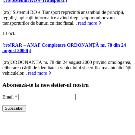
[:ro]Sistemul RO e-Transport[:]
[:ro]"Sistemul RO e-Transport reprezintă ansamblul de principii,
reguli şi aplicaţii informatice având drept scop monitorizarea
transporturilor de bunuri cu risc fiscal...
read more
13
oct.
[:ro]RAR – ANAF Completare ORDONANȚĂ nr. 78 din 24
august 2000[:]
[:ro]ORDONANȚĂ nr. 78 din 24 august 2000 privind omologarea,
eliberarea cărții de identitate a vehiculului și certificarea autenticității
vehiculelor...
read more
Abonează-te la newsletter-ul nostru
Email
*