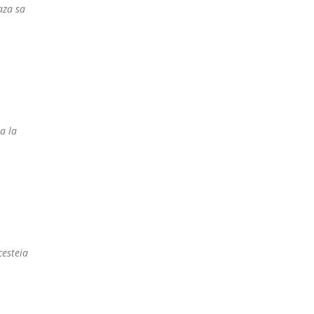
aza sa
ta la
cesteia