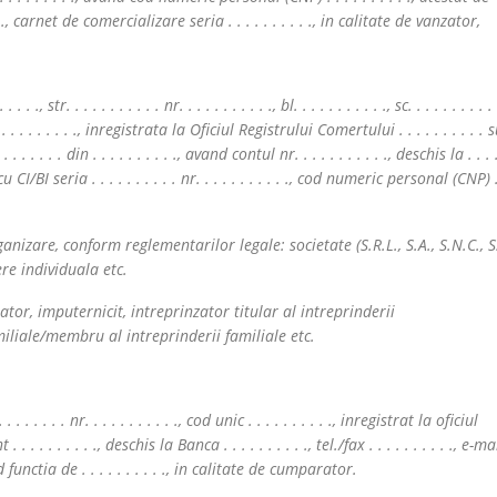
 . . ., carnet de comercializare seria . . . . . . . . . ., in calitate de vanzator,
. ., str. . . . . . . . . . . nr. . . . . . . . . . ., bl. . . . . . . . . . ., sc. . . . . . . . . . 
ul . . . . . . . . . ., inregistrata la Oficiul Registrului Comertului . . . . . . . . . . 
 . . . . . . . . din . . . . . . . . . ., avand contul nr. . . . . . . . . . ., deschis la . . . .
CI/BI seria . . . . . . . . . . nr. . . . . . . . . . ., cod numeric personal (CNP) . .
zare, conform reglementarilor legale: societate (S.R.L., S.A., S.N.C., S.
re individuala etc.
or, imputernicit, intreprinzator titular al intreprinderii
miliale/membru al intreprinderii familiale etc.
. . . . . . . . . nr. . . . . . . . . . ., cod unic . . . . . . . . . ., inregistrat la oficiul
. . . . . . . . ., deschis la Banca . . . . . . . . . ., tel./fax . . . . . . . . . ., e-mail
and functia de . . . . . . . . . ., in calitate de cumparator.