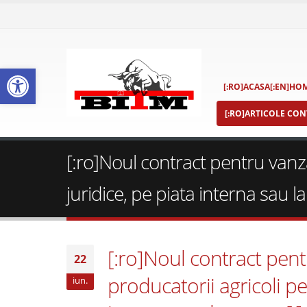
Deschide bara de unelte
[:RO]ACASA[:EN]HOM
[:RO]ARTICOLE CONT
[:ro]Noul contract pentru vanza
juridice, pe piata interna sau la
[:ro]Noul contract pent
22
producatorii agricoli pe
iun.