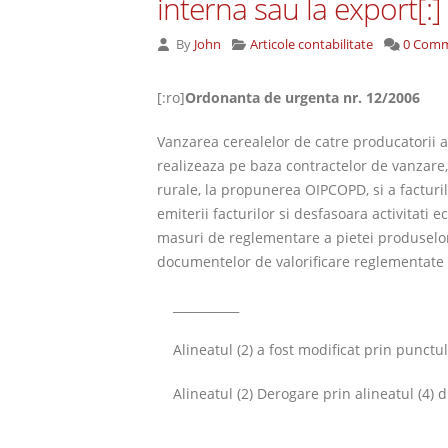
interna sau la export[:]
By
John
Articole contabilitate
0 Com
[:ro]
Ordonanta de urgenta nr. 12/2006
Vanzarea cerealelor de catre producatorii ag
realizeaza pe baza contractelor de vanzare, 
rurale, la propunerea OIPCOPD, si a facturilo
emiterii facturilor si desfasoara activitati 
masuri de reglementare a pietei produselor d
documentelor de valorificare reglementate de
___________
Alineatul (2) a fost modificat prin punct
Alineatul (2) Derogare prin alineatul (4)