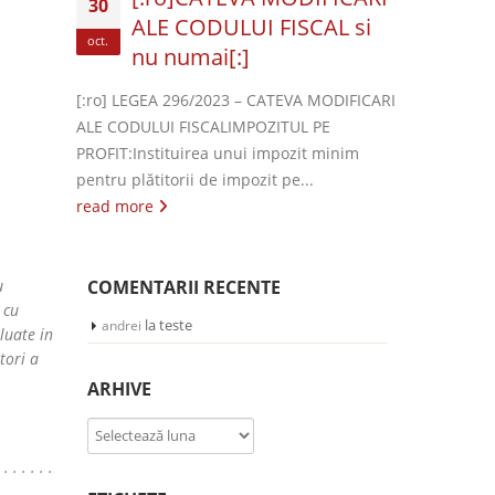
30
ALE CODULUI FISCAL si
oct.
nu numai[:]
[:ro] LEGEA 296/2023 – CATEVA MODIFICARI
ALE CODULUI FISCALIMPOZITUL PE
PROFIT:Instituirea unui impozit minim
pentru plătitorii de impozit pe...
read more
u
COMENTARII RECENTE
 cu
la
teste
andrei
luate in
tori a
ARHIVE
Arhive
 . . . . .