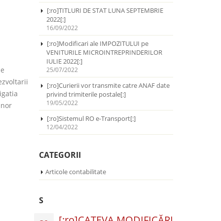
[:ro]TITLURI DE STAT LUNA SEPTEMBRIE
2022[:]
16/09/2022
[:ro]Modificari ale IMPOZITULUI pe
VENITURILE MICROINTREPRINDERILOR
IULIE 2022[:]
se
25/07/2022
zvoltarii
[:ro]Curierii vor transmite catre ANAF date
igatia
privind trimiterile postale[:]
19/05/2022
unor
[:ro]Sistemul RO e-Transport[:]
12/04/2022
CATEGORII
Articole contabilitate
S
[:ro]CATEVA MODIFICĂRI