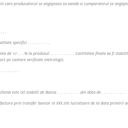
prin care producatorul se angajeaza sa vanda si cumparatorul se angaje
. . .
itate specifici . . . . . . . . . .
anta de +/- . . .% la produsul . . . . . . . . . . . Cantitatea finala va fi stabili
ort pe cantare verificate metrologic.
. . . . . . .
mb este cel stabilit de Banca . . . . . . . . . . din data de . . . . . . . . . . .
factura prin transfer bancar in XXX zile lucratoare de la data primirii a