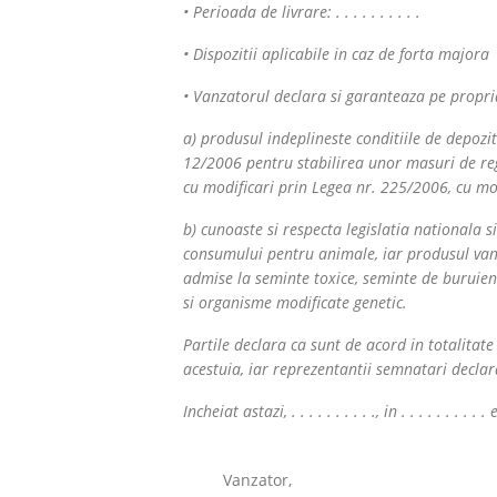
• Perioada de livrare: . . . . . . . . . .
• Dispozitii aplicabile in caz de forta majora
• Vanzatorul declara si garanteaza pe propr
a) produsul indeplineste conditiile de depoz
12/2006 pentru stabilirea unor masuri de reg
cu modificari prin Legea nr. 225/2006, cu mod
b) cunoaste si respecta legislatia nationala
consumului pentru animale, iar produsul vandu
admise la seminte toxice, seminte de buruieni
si organisme modificate genetic.
Partile declara ca sunt de acord in totalitat
acestuia, iar reprezentantii semnatari declara
Incheiat astazi, . . . . . . . . . ., in . . . . . . 
Vanzator,