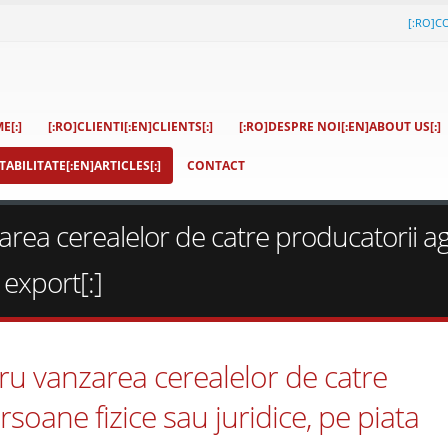
[:RO]C
E[:]
[:RO]CLIENTI[:EN]CLIENTS[:]
[:RO]DESPRE NOI[:EN]ABOUT US[:]
ABILITATE[:EN]ARTICLES[:]
CONTACT
rea cerealelor de catre producatorii agr
 export[:]
ru vanzarea cerealelor de catre
rsoane fizice sau juridice, pe piata