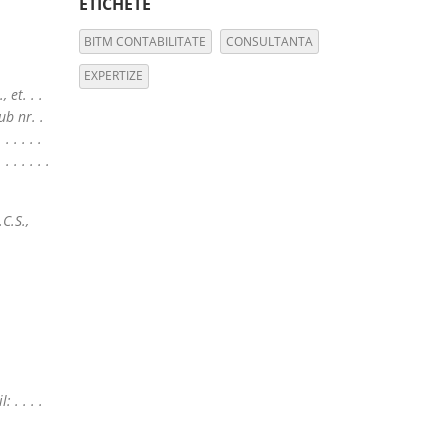
ETICHETE
BITM CONTABILITATE
CONSULTANTA
EXPERTIZE
., et. . .
sub nr. .
 . . . . .
 . . . . .
C.S.,
: . . . .