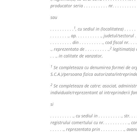
producator seria . . . . . . . . . . nr. . . . . . . .
sau
1
. . . . . . . . . .
, cu sediul in (localitatea) . . . . . . . . 
. . . . . . . ., ap. . . . . . . . . . ., judetul/sector
. . . . . . . . . din . . . . . . . . . ., cod fiscal nr. . .
2
., reprezentata de . . . . . . . . . .,
legitimat(a) cu 
. . ., in calitate de vanzator,
1
Se completeaza cu denumirea formei de organi
S.C.A.)/persoana fizica autorizata/intreprinde
2
Se completeaza de catre: asociat, administrat
individuale/reprezentant al intreprinderii fa
si
. . . . . . . . . ., cu sediul in . . . . . . . . . ., str. . 
registrului comertului cu nr. . . . . . . . . . ., cont . 
. . . . . ., reprezentata prin . . . . . . . . . ., av