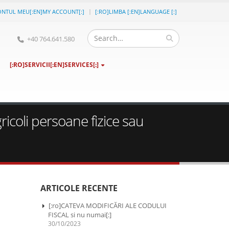
ONTUL MEU[:EN]MY ACCOUNT[:]
[:RO]LIMBA [:EN]LANGUAGE [:]
+40 764.641.580
[:RO]SERVICII[:EN]SERVICES[:]
icoli persoane fizice sau
ARTICOLE RECENTE
[:ro]CATEVA MODIFICĂRI ALE CODULUI
FISCAL si nu numai[:]
30/10/2023