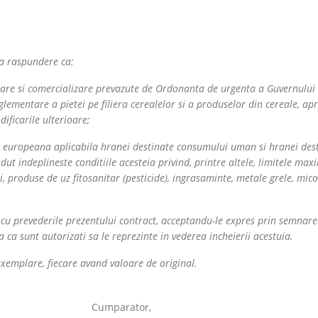
ia raspundere ca:
itare si comercializare prevazute de Ordonanta de urgenta a Guvernului 
lementare a pietei pe filiera cerealelor si a produselor din cereale, ap
ificarile ulterioare;
 si europeana aplicabila hranei destinate consumului uman si hranei des
t indeplineste conditiile acesteia privind, printre altele, limitele max
, produse de uz fitosanitar (pesticide), ingrasaminte, metale grele, mic
e cu prevederile prezentului contract, acceptandu-le expres prin semnar
 ca sunt autorizati sa le reprezinte in vederea incheierii acestuia.
. . . . exemplare, fiecare avand valoare de original.
Cumparator,