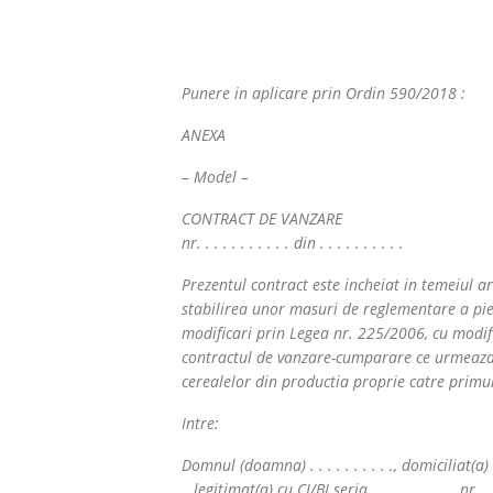
Punere in aplicare prin Ordin 590/2018 :
ANEXA
– Model –
CONTRACT DE VANZARE
nr. . . . . . . . . . . din . . . . . . . . . .
Prezentul contract este incheiat in temeiul a
stabilirea unor masuri de reglementare a piet
modificari prin Legea nr. 225/2006, cu modific
contractul de vanzare-cumparare ce urmeaza a 
cerealelor din productia proprie catre primul
Intre:
Domnul (doamna) . . . . . . . . . ., domiciliat(a) in jude
., legitimat(a) cu CI/BI seria . . . . . . . . . . nr.