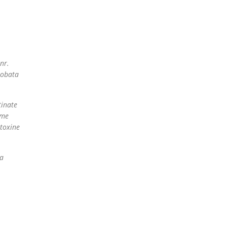
nr.
robata
tinate
ime
otoxine
ea