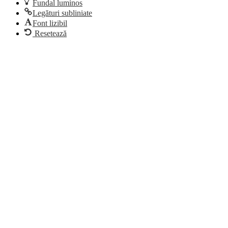
Fundal luminos
Legături subliniate
Font lizibil
Resetează