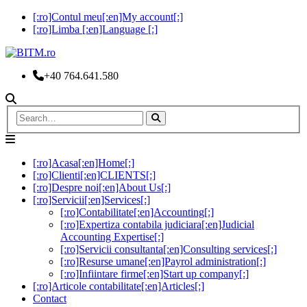
[:ro]Contul meu[:en]My account[:]
[:ro]Limba [:en]Language [:]
+40 764.641.580
[:ro]Acasa[:en]Home[:]
[:ro]Clienti[:en]CLIENTS[:]
[:ro]Despre noi[:en]About Us[:]
[:ro]Servicii[:en]Services[:]
[:ro]Contabilitate[:en]Accounting[:]
[:ro]Expertiza contabila judiciara[:en]Judicial
Accounting Expertise[:]
[:ro]Servicii consultanta[:en]Consulting services[:]
[:ro]Resurse umane[:en]Payrol administration[:]
[:ro]Infiintare firme[:en]Start up company[:]
[:ro]Articole contabilitate[:en]Articles[:]
Contact