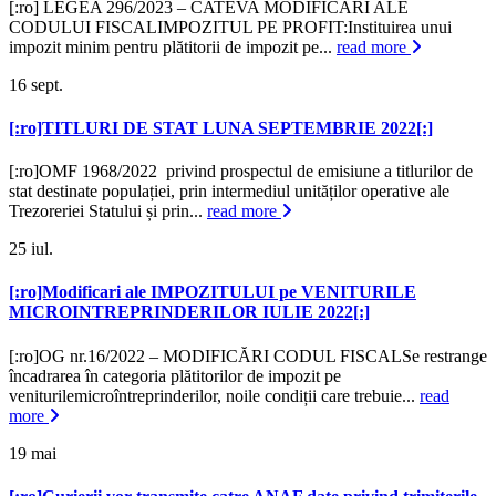
[:ro] LEGEA 296/2023 – CATEVA MODIFICARI ALE
CODULUI FISCALIMPOZITUL PE PROFIT:Instituirea unui
impozit minim pentru plătitorii de impozit pe...
read more
16
sept.
[:ro]TITLURI DE STAT LUNA SEPTEMBRIE 2022[:]
[:ro]OMF 1968/2022 privind prospectul de emisiune a titlurilor de
stat destinate populației, prin intermediul unităților operative ale
Trezoreriei Statului și prin...
read more
25
iul.
[:ro]Modificari ale IMPOZITULUI pe VENITURILE
MICROINTREPRINDERILOR IULIE 2022[:]
[:ro]OG nr.16/2022 – MODIFICĂRI CODUL FISCALSe restrange
încadrarea în categoria plătitorilor de impozit pe
veniturilemicroîntreprinderilor, noile condiții care trebuie...
read
more
19
mai