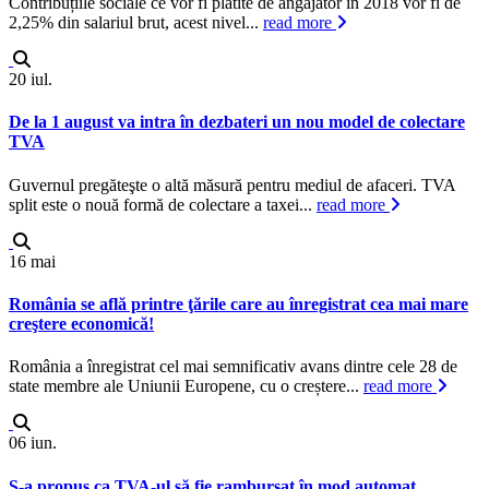
Contribuțiile sociale ce vor fi plătite de angajator în 2018 vor fi de
2,25% din salariul brut, acest nivel...
read more
20
iul.
De la 1 august va intra în dezbateri un nou model de colectare
TVA
Guvernul pregăteşte o altă măsură pentru mediul de afaceri. TVA
split este o nouă formă de colectare a taxei...
read more
16
mai
România se află printre ţările care au înregistrat cea mai mare
creştere economică!
România a înregistrat cel mai semnificativ avans dintre cele 28 de
state membre ale Uniunii Europene, cu o creștere...
read more
06
iun.
S-a propus ca TVA-ul să fie rambursat în mod automat