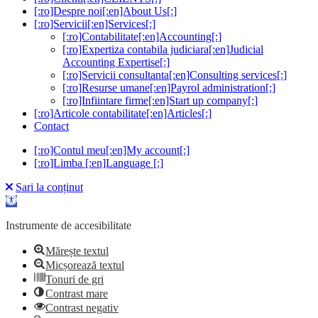
[:ro]Despre noi[:en]About Us[:]
[:ro]Servicii[:en]Services[:]
[:ro]Contabilitate[:en]Accounting[:]
[:ro]Expertiza contabila judiciara[:en]Judicial
Accounting Expertise[:]
[:ro]Servicii consultanta[:en]Consulting services[:]
[:ro]Resurse umane[:en]Payrol administration[:]
[:ro]Infiintare firme[:en]Start up company[:]
[:ro]Articole contabilitate[:en]Articles[:]
Contact
[:ro]Contul meu[:en]My account[:]
[:ro]Limba [:en]Language [:]
Sari la conținut
Deschide bara de unelte
Instrumente de accesibilitate
Mărește textul
Micșorează textul
Tonuri de gri
Contrast mare
Contrast negativ