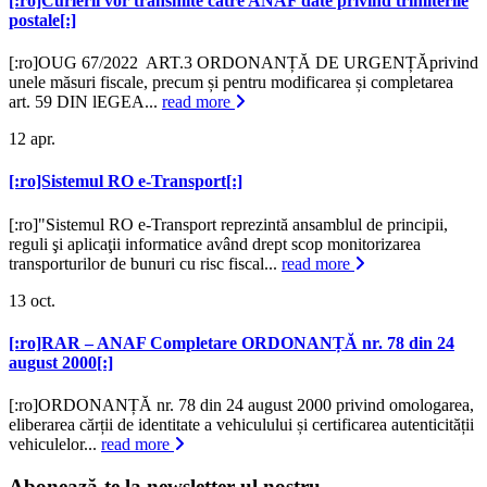
[:ro]Curierii vor transmite catre ANAF date privind trimiterile
postale[:]
[:ro]OUG 67/2022 ART.3 ORDONANȚĂ DE URGENȚĂprivind
unele măsuri fiscale, precum și pentru modificarea și completarea
art. 59 DIN lEGEA...
read more
12
apr.
[:ro]Sistemul RO e-Transport[:]
[:ro]"Sistemul RO e-Transport reprezintă ansamblul de principii,
reguli şi aplicaţii informatice având drept scop monitorizarea
transporturilor de bunuri cu risc fiscal...
read more
13
oct.
[:ro]RAR – ANAF Completare ORDONANȚĂ nr. 78 din 24
august 2000[:]
[:ro]ORDONANȚĂ nr. 78 din 24 august 2000 privind omologarea,
eliberarea cărții de identitate a vehiculului și certificarea autenticității
vehiculelor...
read more
Abonează-te la newsletter-ul nostru