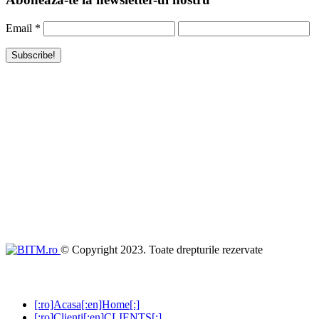
Email
*
© Copyright 2023. Toate drepturile rezervate
[:ro]Acasa[:en]Home[:]
[:ro]Clienti[:en]CLIENTS[:]