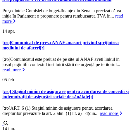
Preşedintele Comisiei de buget-finanţe din Senat a precizat că va
iniţia în Parlament o propunere pentru rambursarea TVA în...
read
more
14
apr.
[:ro]Comunicat de presa ANAF -masuri privind sprijinirea
mediului de afaceri[:]
[:ro]Comunicatul este preluat de pe site-ul ANAF aveti linkul in
josul paginiiÎn contextul instituirii stãrii de urgențã pe teritoriul...
read more
05
feb.
[:ro] Stagiul minim de asigurare pentru acordarea de concedii și
indemnizații de asigurări sociale de sănătate[:]
[:ro]ART. 6 (1) Stagiul minim de asigurare pentru acordarea
drepturilor prevăzute la art. 2 alin. (1) lit. a) - d)din...
read more
14
iun.