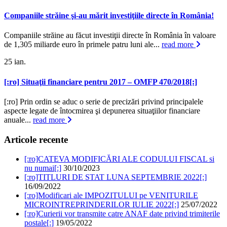
Companiile străine şi-au mărit investiţiile directe în România!
Companiile străine au făcut investiţii directe în România în valoare
de 1,305 miliarde euro în primele patru luni ale...
read more
25
ian.
[:ro] Situaţii financiare pentru 2017 – OMFP 470/2018[:]
[:ro] Prin ordin se aduc o serie de precizări privind principalele
aspecte legate de întocmirea şi depunerea situaţiilor financiare
anuale...
read more
Articole recente
[:ro]CATEVA MODIFICĂRI ALE CODULUI FISCAL si
nu numai[:]
30/10/2023
[:ro]TITLURI DE STAT LUNA SEPTEMBRIE 2022[:]
16/09/2022
[:ro]Modificari ale IMPOZITULUI pe VENITURILE
MICROINTREPRINDERILOR IULIE 2022[:]
25/07/2022
[:ro]Curierii vor transmite catre ANAF date privind trimiterile
postale[:]
19/05/2022