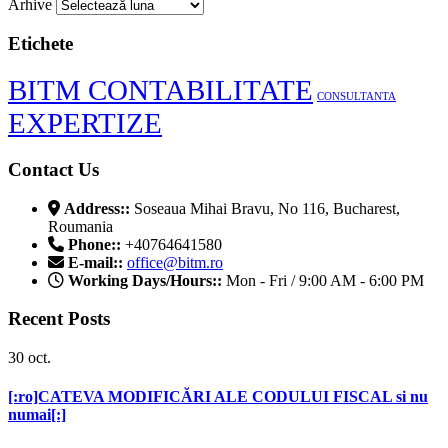
Arhive
Etichete
BITM CONTABILITATE
CONSULTANTA
EXPERTIZE
Contact Us
Address::
Soseaua Mihai Bravu, No 116, Bucharest,
Roumania
Phone::
+40764641580
E-mail::
office@bitm.ro
Working Days/Hours::
Mon - Fri / 9:00 AM - 6:00 PM
Recent Posts
30
oct.
[:ro]CATEVA MODIFICĂRI ALE CODULUI FISCAL si nu
numai[:]