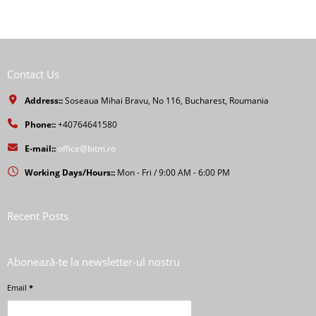
Contact Us
Address::
Soseaua Mihai Bravu, No 116, Bucharest, Roumania
Phone::
+40764641580
E-mail::
office@bitm.ro
Working Days/Hours::
Mon - Fri / 9:00 AM - 6:00 PM
Recent Posts
Abonează-te la newsletter-ul nostru
Email
*