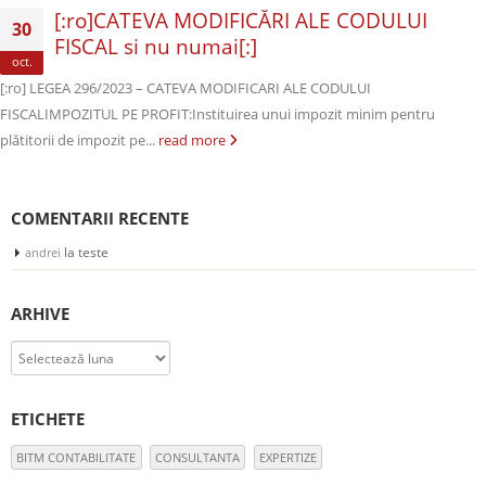
[:ro]CATEVA MODIFICĂRI ALE CODULUI
30
FISCAL si nu numai[:]
oct.
[:ro] LEGEA 296/2023 – CATEVA MODIFICARI ALE CODULUI
FISCALIMPOZITUL PE PROFIT:Instituirea unui impozit minim pentru
plătitorii de impozit pe...
read more
COMENTARII RECENTE
la
teste
andrei
ARHIVE
Arhive
ETICHETE
BITM CONTABILITATE
CONSULTANTA
EXPERTIZE