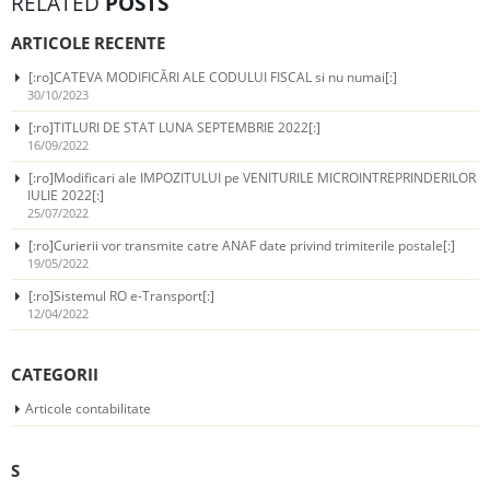
RELATED
POSTS
ARTICOLE RECENTE
[:ro]CATEVA MODIFICĂRI ALE CODULUI FISCAL si nu numai[:]
30/10/2023
[:ro]TITLURI DE STAT LUNA SEPTEMBRIE 2022[:]
16/09/2022
[:ro]Modificari ale IMPOZITULUI pe VENITURILE MICROINTREPRINDERILOR
IULIE 2022[:]
25/07/2022
[:ro]Curierii vor transmite catre ANAF date privind trimiterile postale[:]
19/05/2022
[:ro]Sistemul RO e-Transport[:]
12/04/2022
CATEGORII
Articole contabilitate
S