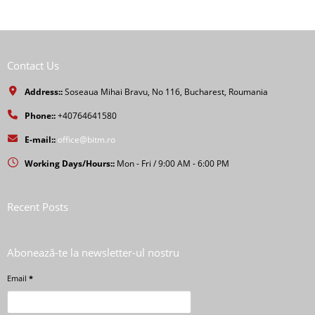
Contact Us
Address::
Soseaua Mihai Bravu, No 116, Bucharest, Roumania
Phone::
+40764641580
E-mail::
office@bitm.ro
Working Days/Hours::
Mon - Fri / 9:00 AM - 6:00 PM
Recent Posts
Abonează-te la newsletter-ul nostru
Email
*