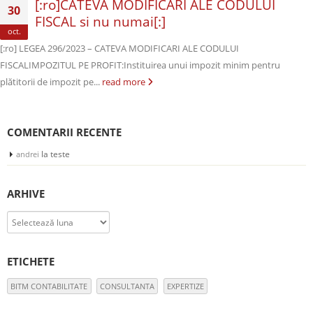
[:ro]CATEVA MODIFICĂRI ALE CODULUI
30
FISCAL si nu numai[:]
oct.
[:ro] LEGEA 296/2023 – CATEVA MODIFICARI ALE CODULUI
FISCALIMPOZITUL PE PROFIT:Instituirea unui impozit minim pentru
plătitorii de impozit pe...
read more
COMENTARII RECENTE
la
teste
andrei
ARHIVE
Arhive
ETICHETE
BITM CONTABILITATE
CONSULTANTA
EXPERTIZE