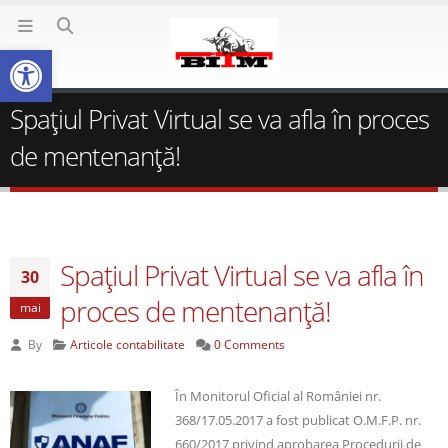
Deschide bara de unelte
Spațiul Privat Virtual se va afla în proces
de mentenanță!
Spațiul Privat Virtual se va afla în
30
proces de mentenanță!
mai
By
Articole contabilitate
0 Comments
În Monitorul Oficial al României nr.
368/17.05.2017 a fost publicat O.M.F.P. nr.
660/2017 privind aprobarea Procedurii de