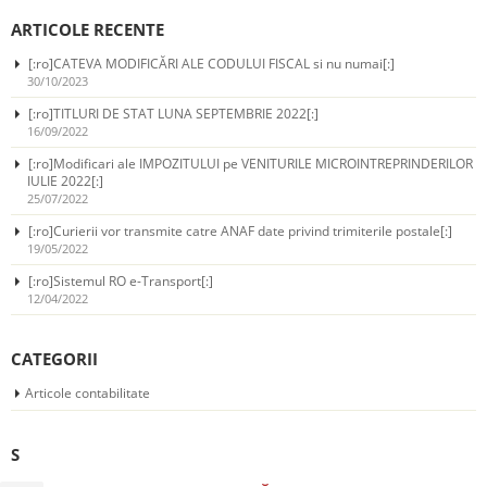
ARTICOLE RECENTE
[:ro]CATEVA MODIFICĂRI ALE CODULUI FISCAL si nu numai[:]
30/10/2023
[:ro]TITLURI DE STAT LUNA SEPTEMBRIE 2022[:]
16/09/2022
[:ro]Modificari ale IMPOZITULUI pe VENITURILE MICROINTREPRINDERILOR
IULIE 2022[:]
25/07/2022
[:ro]Curierii vor transmite catre ANAF date privind trimiterile postale[:]
19/05/2022
[:ro]Sistemul RO e-Transport[:]
12/04/2022
CATEGORII
Articole contabilitate
S