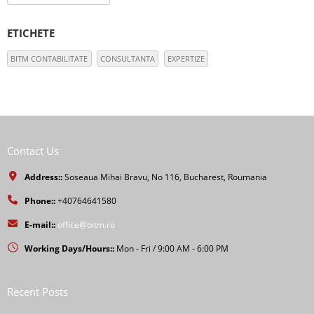
ETICHETE
BITM CONTABILITATE
CONSULTANTA
EXPERTIZE
Contact Us
Address::
Soseaua Mihai Bravu, No 116, Bucharest, Roumania
Phone::
+40764641580
E-mail::
office@bitm.ro
Working Days/Hours::
Mon - Fri / 9:00 AM - 6:00 PM
Recent Posts