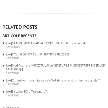
RELATED
POSTS
ARTICOLE RECENTE
[:ro]CATEVA MODIFICĂRI ALE CODULUI FISCAL si nu numai[:]
30/10/2023
[:ro]TITLURI DE STAT LUNA SEPTEMBRIE 2022[:]
16/09/2022
[:ro]Modificari ale IMPOZITULUI pe VENITURILE MICROINTREPRINDERILOR
IULIE 2022[:]
25/07/2022
[:ro]Curierii vor transmite catre ANAF date privind trimiterile postale[:]
19/05/2022
[:ro]Sistemul RO e-Transport[:]
12/04/2022