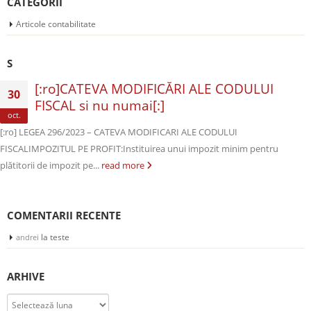
CATEGORII
Articole contabilitate
S
[:ro]CATEVA MODIFICĂRI ALE CODULUI
30
FISCAL si nu numai[:]
oct.
[:ro] LEGEA 296/2023 – CATEVA MODIFICARI ALE CODULUI
FISCALIMPOZITUL PE PROFIT:Instituirea unui impozit minim pentru
plătitorii de impozit pe...
read more
COMENTARII RECENTE
la
teste
andrei
ARHIVE
Arhive