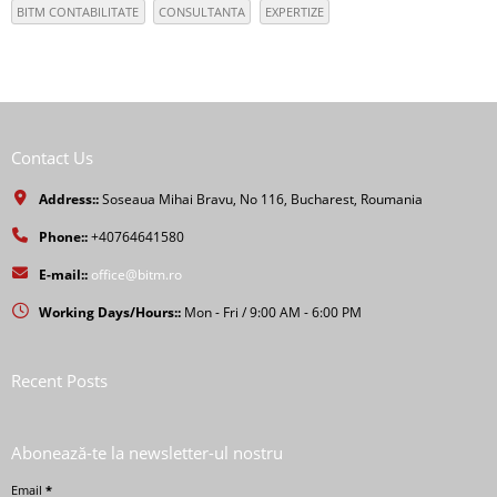
BITM CONTABILITATE
CONSULTANTA
EXPERTIZE
Contact Us
Address::
Soseaua Mihai Bravu, No 116, Bucharest, Roumania
Phone::
+40764641580
E-mail::
office@bitm.ro
Working Days/Hours::
Mon - Fri / 9:00 AM - 6:00 PM
Recent Posts
Abonează-te la newsletter-ul nostru
Email
*