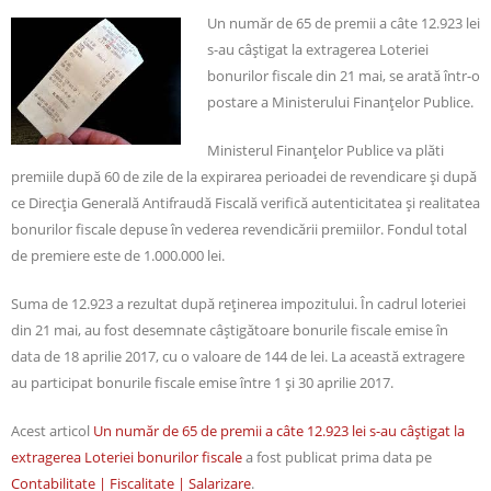
Un număr de 65 de premii a câte 12.923 lei
s-au câștigat la extragerea Loteriei
bonurilor fiscale din 21 mai, se arată într-o
postare a Ministerului Finanțelor Publice.
Ministerul Finanțelor Publice va plăti
premiile după 60 de zile de la expirarea perioadei de revendicare și după
ce Direcția Generală Antifraudă Fiscală verifică autenticitatea și realitatea
bonurilor fiscale depuse în vederea revendicării premiilor. Fondul total
de premiere este de 1.000.000 lei.
Suma de 12.923 a rezultat după reținerea impozitului. În cadrul loteriei
din 21 mai, au fost desemnate câștigătoare bonurile fiscale emise în
data de 18 aprilie 2017, cu o valoare de 144 de lei. La această extragere
au participat bonurile fiscale emise între 1 și 30 aprilie 2017.
Acest articol
Un număr de 65 de premii a câte 12.923 lei s-au câștigat la
extragerea Loteriei bonurilor fiscale
a fost publicat prima data pe
Contabilitate | Fiscalitate | Salarizare
.