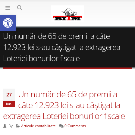
Deschide bara de unelte
Un număr de 65 de premii a câte
12.923 lei s-au câștigat la extragerea
Loteriei bonurilor fiscale
Un număr de 65 de premii a
27
câte 12.923 lei s-au câștigat la
iun.
extragerea Loteriei bonurilor fiscale
By
Articole contabilitate
0 Comments