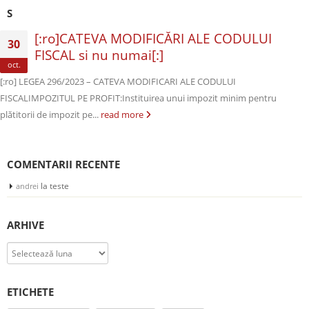
S
[:ro]CATEVA MODIFICĂRI ALE CODULUI
30
FISCAL si nu numai[:]
oct.
[:ro] LEGEA 296/2023 – CATEVA MODIFICARI ALE CODULUI
FISCALIMPOZITUL PE PROFIT:Instituirea unui impozit minim pentru
plătitorii de impozit pe...
read more
COMENTARII RECENTE
la
teste
andrei
ARHIVE
Arhive
ETICHETE