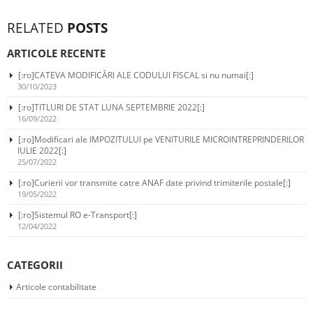
RELATED
POSTS
ARTICOLE RECENTE
[:ro]CATEVA MODIFICĂRI ALE CODULUI FISCAL si nu numai[:]
30/10/2023
[:ro]TITLURI DE STAT LUNA SEPTEMBRIE 2022[:]
16/09/2022
[:ro]Modificari ale IMPOZITULUI pe VENITURILE MICROINTREPRINDERILOR
IULIE 2022[:]
25/07/2022
[:ro]Curierii vor transmite catre ANAF date privind trimiterile postale[:]
19/05/2022
[:ro]Sistemul RO e-Transport[:]
12/04/2022
CATEGORII
Articole contabilitate