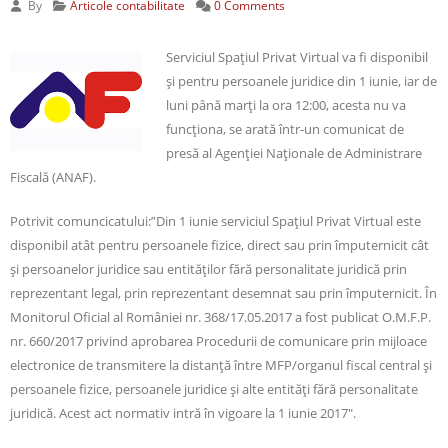
By
Articole contabilitate
0 Comments
Serviciul Spațiul Privat Virtual va fi disponibil
și pentru persoanele juridice din 1 iunie, iar de
luni până marți la ora 12:00, acesta nu va
funcționa, se arată într-un comunicat de
presă al Agenției Naționale de Administrare
Fiscală (ANAF).
Potrivit comuncicatului:”Din 1 iunie serviciul Spațiul Privat Virtual este
disponibil atât pentru persoanele fizice, direct sau prin împuternicit cât
și persoanelor juridice sau entităților fără personalitate juridică prin
reprezentant legal, prin reprezentant desemnat sau prin împuternicit. În
Monitorul Oficial al României nr. 368/17.05.2017 a fost publicat O.M.F.P.
nr. 660/2017 privind aprobarea Procedurii de comunicare prin mijloace
electronice de transmitere la distanță între MFP/organul fiscal central și
persoanele fizice, persoanele juridice și alte entități fără personalitate
juridică. Acest act normativ intră în vigoare la 1 iunie 2017″.