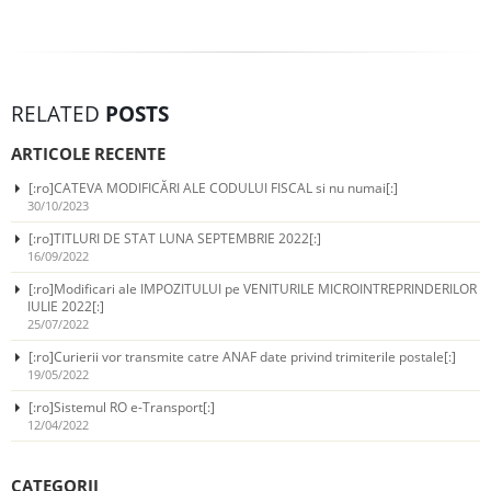
RELATED
POSTS
ARTICOLE RECENTE
[:ro]CATEVA MODIFICĂRI ALE CODULUI FISCAL si nu numai[:]
30/10/2023
[:ro]TITLURI DE STAT LUNA SEPTEMBRIE 2022[:]
16/09/2022
[:ro]Modificari ale IMPOZITULUI pe VENITURILE MICROINTREPRINDERILOR
IULIE 2022[:]
25/07/2022
[:ro]Curierii vor transmite catre ANAF date privind trimiterile postale[:]
19/05/2022
[:ro]Sistemul RO e-Transport[:]
12/04/2022
CATEGORII