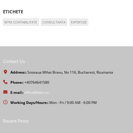
ETICHETE
BITM CONTABILITATE
CONSULTANTA
EXPERTIZE
Contact Us
Address::
Soseaua Mihai Bravu, No 116, Bucharest, Roumania
Phone::
+40764641580
E-mail::
office@bitm.ro
Working Days/Hours::
Mon - Fri / 9:00 AM - 6:00 PM
Recent Posts