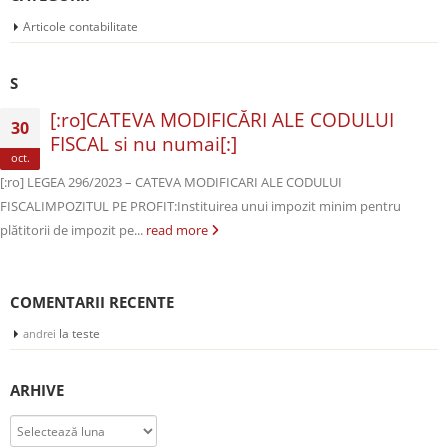
Articole contabilitate
S
[:ro]CATEVA MODIFICĂRI ALE CODULUI
30
FISCAL si nu numai[:]
oct.
[:ro] LEGEA 296/2023 – CATEVA MODIFICARI ALE CODULUI
FISCALIMPOZITUL PE PROFIT:Instituirea unui impozit minim pentru
plătitorii de impozit pe...
read more
COMENTARII RECENTE
la
teste
andrei
ARHIVE
Arhive