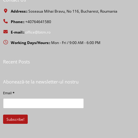
Address::
Soseaua Mihai Bravu, No 116, Bucharest, Roumania
Phone::
+40764641580
E-mail::
office@bitm.ro
Working Days/Hours::
Mon - Fri / 9:00 AM - 6:00 PM
Recent Posts
Abonează-te la newsletter-ul nostru
Email
*