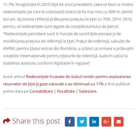
11,7%, înregistrată în 2015 faţă de anul precedent, ceea ce face ca nivelul
redevenţelor pe care le colectează statul să fie mai mici cu 30% în ultimii
doi ani. Ajustarea reflectă prăbuşirea preţului la ţiţei cu 70%, 2014 -2016,
pentru că redevenţele sunt legate de cotaţiile barilului de petrol.
“Redevenţele petroliere sunt în funcţie de cantităţile extrase şi de
modificarea preţului de referinţă la ţiţei. Preţul de referinţă, calculat de
ANRM, pentru ţiţeiul extras din România, a scăzut ca urmare a prăbuşirii
cotaţiilor internaţionale pentru ţiţeiurile de referinţă, luate în calcul la
stabilirea acestuia, conform legislaţiei în vigoare”
Acest articol
Redevenţele încasate de statul român pentru exploatarea
resurselor de ţiţei şi gaze naturale s-au diminuat cu 17%
a fost publicat
prima data pe
Contabilitate | Fiscalitate | Salarizare
.
Share this post