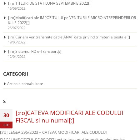
[:ro]TITLURI DE STAT LUNA SEPTEMBRIE 2022[:]
16/09/2022
[:ro]Modificari ale IMPOZITULUI pe VENITURILE MICROINTREPRINDERILOR
IULIE 2022[:]
25/07/2022
[:ro]Curierii vor transmite catre ANAF date privind trimiterile postale[:]
19/05/2022
[:ro]Sistemul RO e-Transport[:]
12/04/2022
CATEGORII
Articole contabilitate
S
[:ro]CATEVA MODIFICĂRI ALE CODULUI
30
FISCAL si nu numai[:]
oct.
[:ro] LEGEA 296/2023 – CATEVA MODIFICARI ALE CODULUI
FISCALIMPOZITUL PE PROFIT:Instituirea unui impozit minim pentru