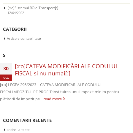
[:ro]Sistemul RO e-Transport[:]
12/04/2022
CATEGORII
Articole contabilitate
S
[:ro]CATEVA MODIFICĂRI ALE CODULUI
30
FISCAL si nu numai[:]
oct.
[:ro] LEGEA 296/2023 – CATEVA MODIFICARI ALE CODULUI
FISCALIMPOZITUL PE PROFIT:Instituirea unui impozit minim pentru
plătitorii de impozit pe...
read more
COMENTARII RECENTE
la
teste
andrei