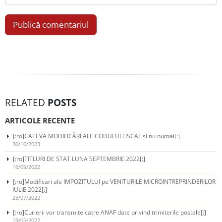
RELATED
POSTS
ARTICOLE RECENTE
[:ro]CATEVA MODIFICĂRI ALE CODULUI FISCAL si nu numai[:]
30/10/2023
[:ro]TITLURI DE STAT LUNA SEPTEMBRIE 2022[:]
16/09/2022
[:ro]Modificari ale IMPOZITULUI pe VENITURILE MICROINTREPRINDERILOR
IULIE 2022[:]
25/07/2022
[:ro]Curierii vor transmite catre ANAF date privind trimiterile postale[:]
19/05/2022