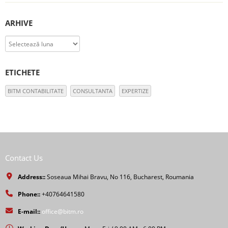
ARHIVE
Arhive
ETICHETE
BITM CONTABILITATE
CONSULTANTA
EXPERTIZE
Contact Us
Address::
Soseaua Mihai Bravu, No 116, Bucharest, Roumania
Phone::
+40764641580
E-mail::
office@bitm.ro