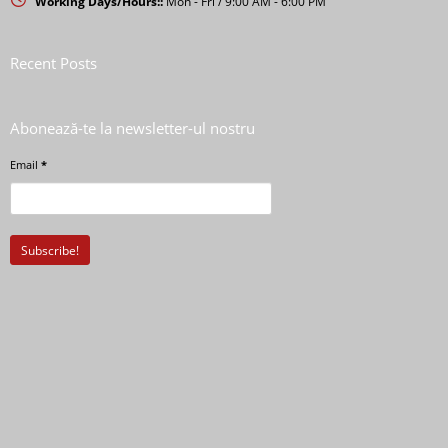
Working Days/Hours::
Mon - Fri / 9:00 AM - 6:00 PM
Recent Posts
Abonează-te la newsletter-ul nostru
Email
*