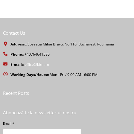
Contact Us
Address::
Soseaua Mihai Bravu, No 116, Bucharest, Roumania
Phone::
+40764641580
E-mail::
office@bitm.ro
Working Days/Hours::
Mon - Fri / 9:00 AM - 6:00 PM
Recent Posts
Abonează-te la newsletter-ul nostru
Email
*