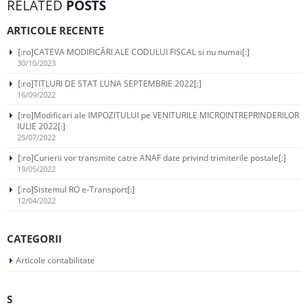
RELATED
POSTS
ARTICOLE RECENTE
[:ro]CATEVA MODIFICĂRI ALE CODULUI FISCAL si nu numai[:]
30/10/2023
[:ro]TITLURI DE STAT LUNA SEPTEMBRIE 2022[:]
16/09/2022
[:ro]Modificari ale IMPOZITULUI pe VENITURILE MICROINTREPRINDERILOR
IULIE 2022[:]
25/07/2022
[:ro]Curierii vor transmite catre ANAF date privind trimiterile postale[:]
19/05/2022
[:ro]Sistemul RO e-Transport[:]
12/04/2022
CATEGORII
Articole contabilitate
S