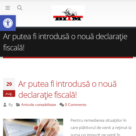
Deschide bara de unelte
Ar putea fi introdusă o nouă declaraţie
fiscală!
Ar putea fi introdusă o nouă
29
declaraţie fiscală!
aug.
By
Articole contabilitate
0 Comments
Pentru remedierea situaţiilor în
care plătitorul de venit a reţinut la
sursa un impozit pe venit în