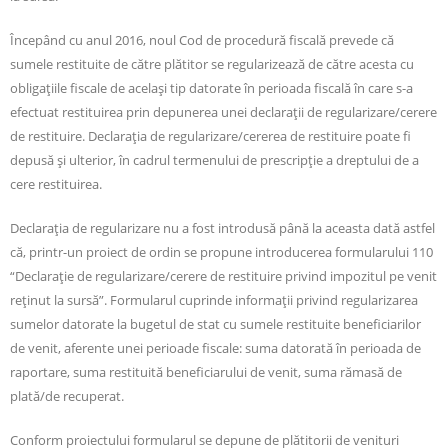
Începând cu anul 2016, noul Cod de procedură fiscală prevede că
sumele restituite de către plătitor se regularizează de către acesta cu
obligaţiile fiscale de acelaşi tip datorate în perioada fiscală în care s-a
efectuat restituirea prin depunerea unei declaraţii de regularizare/cerere
de restituire. Declaraţia de regularizare/cererea de restituire poate fi
depusă şi ulterior, în cadrul termenului de prescripţie a dreptului de a
cere restituirea.
Declaraţia de regularizare nu a fost introdusă până la aceasta dată astfel
că, printr-un proiect de ordin se propune introducerea formularului 110
“Declaraţie de regularizare/cerere de restituire privind impozitul pe venit
reţinut la sursă”. Formularul cuprinde informaţii privind regularizarea
sumelor datorate la bugetul de stat cu sumele restituite beneficiarilor
de venit, aferente unei perioade fiscale: suma datorată în perioada de
raportare, suma restituită beneficiarului de venit, suma rămasă de
plată/de recuperat.
Conform proiectului formularul se depune de plătitorii de venituri