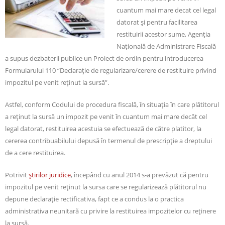
cuantum mai mare decat cel legal
datorat şi pentru facilitarea
restituirii acestor sume, Agenţia
Naţională de Administrare Fiscală
a supus dezbaterii publice un Proiect de ordin pentru introducerea
Formularului 110 “Declaraţie de regularizare/cerere de restituire privind
impozitul pe venit reţinut la sursă”.
Astfel, conform Codului de procedura fiscală, în situaţia în care plătitorul
a reţinut la sursă un impozit pe venit în cuantum mai mare decât cel
legal datorat, restituirea acestuia se efectuează de către platitor, la
cererea contribuabilului depusă în termenul de prescripţie a dreptului
de a cere restituirea.
Potrivit
ştirilor juridice
, începând cu anul 2014 s-a prevăzut că pentru
impozitul pe venit reţinut la sursa care se regularizează plătitorul nu
depune declaraţie rectificativa, fapt ce a condus la o practica
administrativa neunitară cu privire la restituirea impozitelor cu reţinere
la sursă.