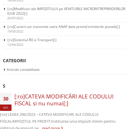
16/09/2022
[:ro]Modificari ale IMPOZITULUI pe VENITURILE MICROINTREPRINDERILOR
IULIE 2022[:]
25/07/2022
[:ro]Curierii vor transmite catre ANAF date privind trimiterile postale[:]
19/05/2022
[:ro]Sistemul RO e-Transport[:]
12/04/2022
CATEGORII
Articole contabilitate
S
[:ro]CATEVA MODIFICĂRI ALE CODULUI
30
FISCAL si nu numai[:]
oct.
[:ro] LEGEA 296/2023 – CATEVA MODIFICARI ALE CODULUI
FISCALIMPOZITUL PE PROFIT:Instituirea unui impozit minim pentru
plătitorii de impozit pe...
read more