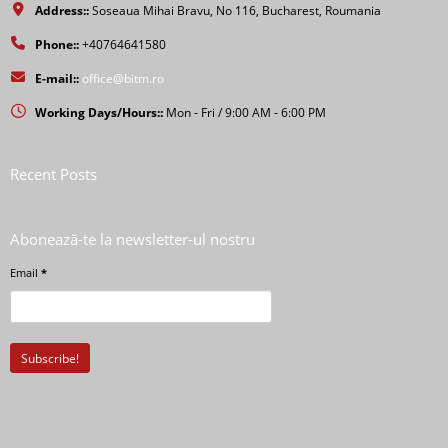
Address::
Soseaua Mihai Bravu, No 116, Bucharest, Roumania
Phone::
+40764641580
E-mail::
office@bitm.ro
Working Days/Hours::
Mon - Fri / 9:00 AM - 6:00 PM
Recent Posts
Abonează-te la newsletter-ul nostru
Email
*