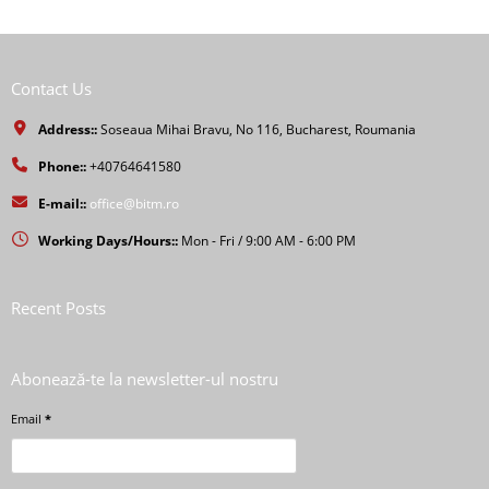
Contact Us
Address::
Soseaua Mihai Bravu, No 116, Bucharest, Roumania
Phone::
+40764641580
E-mail::
office@bitm.ro
Working Days/Hours::
Mon - Fri / 9:00 AM - 6:00 PM
Recent Posts
Abonează-te la newsletter-ul nostru
Email
*