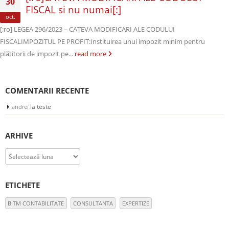
30
FISCAL si nu numai[:]
oct.
[:ro] LEGEA 296/2023 – CATEVA MODIFICARI ALE CODULUI
FISCALIMPOZITUL PE PROFIT:Instituirea unui impozit minim pentru
plătitorii de impozit pe...
read more
COMENTARII RECENTE
la
teste
andrei
ARHIVE
Arhive
ETICHETE
BITM CONTABILITATE
CONSULTANTA
EXPERTIZE