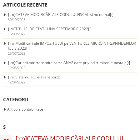
ARTICOLE RECENTE
[:ro]CATEVA MODIFICĂRI ALE CODULUI FISCAL si nu numai[:]
30/10/2023
[:ro]TITLURI DE STAT LUNA SEPTEMBRIE 2022[:]
16/09/2022
[:ro]Modificari ale IMPOZITULUI pe VENITURILE MICROINTREPRINDERILOR
IULIE 2022[:]
25/07/2022
[:ro]Curierii vor transmite catre ANAF date privind trimiterile postale[:]
19/05/2022
[:ro]Sistemul RO e-Transport[:]
12/04/2022
CATEGORII
Articole contabilitate
S
[:ro]CATEVA MODIFICĂRI ALE CODULUI