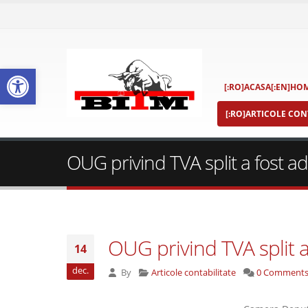
Deschide bara de unelte
[:RO]ACASA[:EN]HOM
[:RO]ARTICOLE CONT
OUG privind TVA split a fost a
OUG privind TVA split a
14
dec.
By
Articole contabilitate
0 Comment