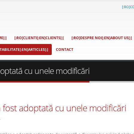
[:RO]C
E[:]
[:RO]CLIENTI[:EN]CLIENTS[:]
[:RO]DESPRE NOI[:EN]ABOUT US[:]
ABILITATE[:EN]ARTICLES[:]
CONTACT
doptată cu unele modificări
 fost adoptată cu unele modificări
s