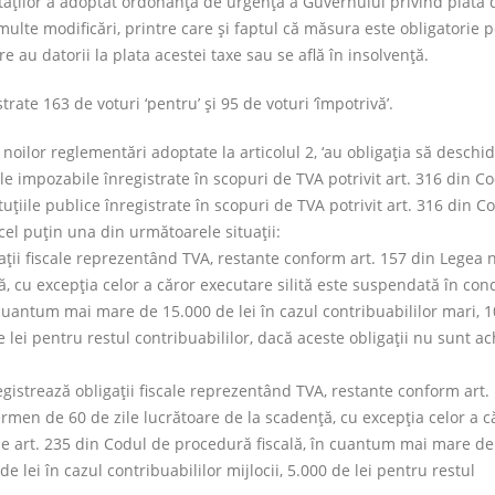
ţilor a adoptat ordonanţa de urgenţă a Guvernului privind plata 
ulte modificări, printre care şi faptul că măsura este obligatorie 
e au datorii la plata acestei taxe sau se află în insolvenţă.
trate 163 de voturi ‘pentru’ şi 95 de voturi ‘împotrivă’.
it noilor reglementări adoptate la articolul 2, ‘au obligaţia să deschid
e impozabile înregistrate în scopuri de TVA potrivit art. 316 din C
ituţiile publice înregistrate în scopuri de TVA potrivit art. 316 din C
 cel puţin una din următoarele situaţii:
aţii fiscale reprezentând TVA, restante conform art. 157 din Legea n
 cu excepţia celor a căror executare silită este suspendată în cond
 cuantum mai mare de 15.000 de lei în cazul contribuabililor mari, 
de lei pentru restul contribuabililor, dacă aceste obligaţii nu sunt ac
gistrează obligaţii fiscale reprezentând TVA, restante conform art.
ermen de 60 de zile lucrătoare de la scadenţă, cu excepţia celor a c
ile art. 235 din Codul de procedură fiscală, în cuantum mai mare de
de lei în cazul contribuabililor mijlocii, 5.000 de lei pentru restul