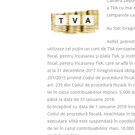
Camera Deputa
a TVA cu mai m
companiile car
Au fost înregis
Astfel, potriv
utilizeze cel puţin un cont de TVA persoanel
fiscal, pentru încasarea şi plata TVA, şi inst
fiscal, pentru încasarea TVA, care se află în
a) la 31 decembrie 2017 înregistrează oblig
207/2015 privind Codul de procedură fiscală,
art. 235 din Codul de procedură fiscală, în
lei în cazul contribuabililor mijlocii, 5.000 
până la data de 31 ianuarie 2018;
b) începând cu data de 1 ianuarie 2018 înre
Codul de procedură fiscală, neachitate în t
executare silită este suspendată în condiţi
de lei în cazul contribuabililor mari, 10.000 