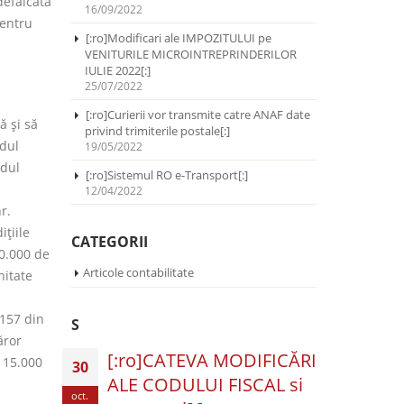
defalcată
16/09/2022
pentru
[:ro]Modificari ale IMPOZITULUI pe
VENITURILE MICROINTREPRINDERILOR
IULIE 2022[:]
25/07/2022
[:ro]Curierii vor transmite catre ANAF date
ă şi să
privind trimiterile postale[:]
odul
19/05/2022
odul
[:ro]Sistemul RO e-Transport[:]
12/04/2022
r.
iţiile
CATEGORII
10.000 de
Articole contabilitate
hitate
 157 din
S
ăror
[:ro]CATEVA MODIFICĂRI
 15.000
30
ALE CODULUI FISCAL si
oct.