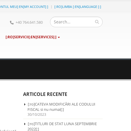
ONTUL MEU[:EN]MY ACCOUNT[:]
[:RO]LIMBA [:EN]LANGUAGE [:]
+40 764.641.580
[:RO]SERVICII[:EN]SERVICES[:]
ARTICOLE RECENTE
[:ro]CATEVA MODIFICĂRI ALE CODULUI
FISCAL si nu numai[:]
30/10/2023
[:ro]TITLURI DE STAT LUNA SEPTEMBRIE
2022[:]