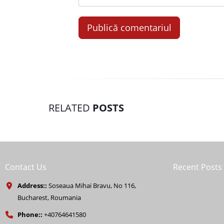
RELATED
POSTS
Contact Us
Recent Posts
Address::
Soseaua Mihai Bravu, No 116,
Bucharest, Roumania
Phone::
+40764641580