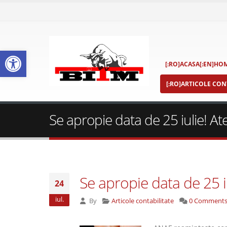
Deschide bara de unelte
[:RO]ACASA[:EN]HOM
[:RO]ARTICOLE CONT
Se apropie data de 25 iulie! At
Se apropie data de 25 iu
24
iul.
By
Articole contabilitate
0 Comment