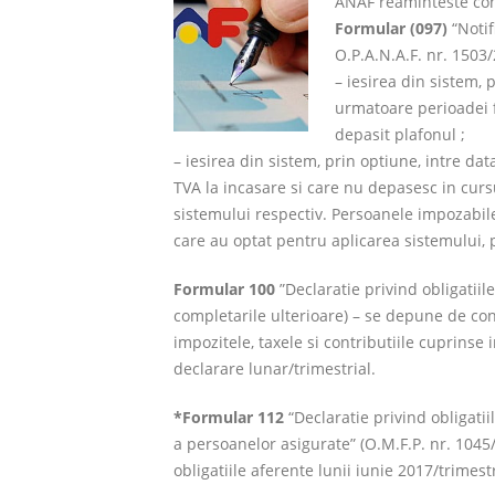
ANAF reaminteste cont
Formular (097)
“Notif
O.P.A.N.A.F. nr. 1503
– iesirea din sistem, 
urmatoare perioadei f
depasit plafonul ;
– iesirea din sistem, prin optiune, intre da
TVA la incasare si care nu depasesc in curs
sistemului respectiv. Persoanele impozabile
care au optat pentru aplicarea sistemului, potr
Formular 100
”Declaratie privind obligatiile
completarile ulterioare) – se depune de cont
impozitele, taxele si contributiile cuprinse
declarare lunar/trimestrial.
*Formular 112
“Declaratie privind obligatii
a persoanelor asigurate” (O.M.F.P. nr. 1045
obligatiile aferente lunii iunie 2017/trimest