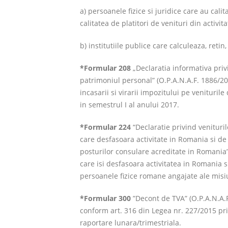
a) persoanele fizice si juridice care au cali
calitatea de platitori de venituri din activi
b) institutiile publice care calculeaza, retin
*Formular 208
„Declaratia informativa privi
patrimoniul personal” (O.P.A.N.A.F. 1886/201
incasarii si virarii impozitului pe venituril
in semestrul I al anului 2017.
*Formular 224
“Declaratie privind venituril
care desfasoara activitate in Romania si de
posturilor consulare acreditate in Romania”
care isi desfasoara activitatea in Romania s
persoanele fizice romane angajate ale misiu
*Formular 300
”Decont de TVA” (O.P.A.N.A.F
conform art. 316 din Legea nr. 227/2015 priv
raportare lunara/trimestriala.