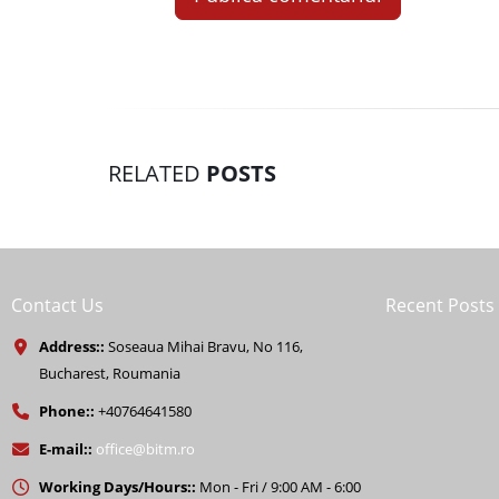
RELATED
POSTS
Contact Us
Recent Posts
Address::
Soseaua Mihai Bravu, No 116,
Bucharest, Roumania
Phone::
+40764641580
E-mail::
office@bitm.ro
Working Days/Hours::
Mon - Fri / 9:00 AM - 6:00