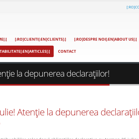
[:RO]C
E[:]
[:RO]CLIENTI[:EN]CLIENTS[:]
[:RO]DESPRE NOI[:EN]ABOUT US[:]
ABILITATE[:EN]ARTICLES[:]
CONTACT
enţie la depunerea declaraţiilor!
lie! Atenţie la depunerea declaraţiil
s