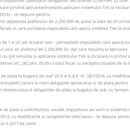
ribuabililor calendarul obligatiilor declarative cu termen 25 iulie:
icare privind aplicarea/incetarea aplicarii sistemului TVA la incasar
/2016) – se depune pentru:
prin depasirea plafonului de 2.250.000 lei, pana la data de 25 inclusi
iscale in care persoana impozabila care aplica sistemul TVA la inc
ta de 1 si 25 ale oricarei luni – persoanele impozabile care aplica si
ul unui an plafonul de 2.250.000 lei, dar care renunta la aplicarea
 nu pot renunta la aplicarea sistemului TVA la incasare in primul 
ivit art. 282 alin. (5) din Codul fiscal, cu exceptia situatiei de la lit
 de plata la bugetul de stat” (O.P.A.N.A.F. nr. 587/2016, cu modificar
ribuabilii carora le revin obligatiile declarative si de plata pentru
 in Nomenclatorul obligatiilor de plata la bugetul de stat, cu termen
le de plata a contributiilor sociale, impozitului pe venit si evidenta
/2012, cu modificarile si completarile ulterioare) – se depune pentr
rul II 2017 de catre: