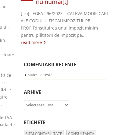
nu numai[:]
e au
[:ro] LEGEA 296/2023 – CATEVA MODIFICARI
ALE CODULUI FISCALIMPOZITUL PE
ului.
PROFIT:Instituirea unui impozit minim
pentru plătitorii de impozit pe...
din
read more
fectuate
COMENTARII RECENTE
la
teste
fizice
andrei
 si
fizice
ARHIVE
atre
Arhive
.
de TVA
ETICHETE
ioada de
BITM CONTABILITATE
CONSULTANTA