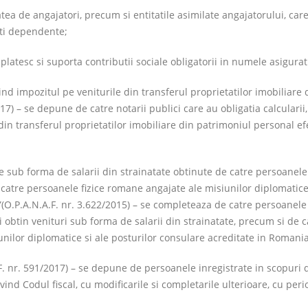
tatea de angajatori, precum si entitatile asimilate angajatorului, car
tati dependente;
, platesc si suporta contributii sociale obligatorii in numele asigurat
nd impozitul pe veniturile din transferul proprietatilor imobiliare 
7) – se depune de catre notarii publici care au obligatia calcularii,
e din transferul proprietatilor imobiliare din patrimoniul personal e
e sub forma de salarii din strainatate obtinute de catre persoanele 
 catre persoanele fizice romane angajate ale misiunilor diplomatice
(O.P.A.N.A.F. nr. 3.622/2015) – se completeaza de catre persoanele 
i obtin venituri sub forma de salarii din strainatate, precum si de c
nilor diplomatice si ale posturilor consulare acreditate in Romania
. nr. 591/2017) – se depune de persoanele inregistrate in scopuri 
ind Codul fiscal, cu modificarile si completarile ulterioare, cu per