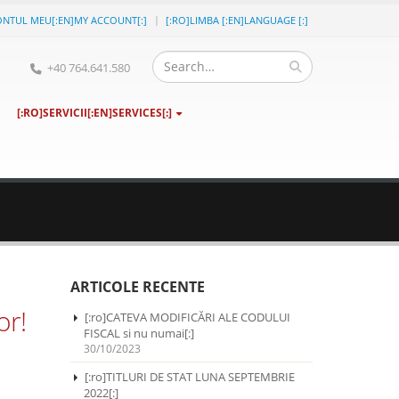
ONTUL MEU[:EN]MY ACCOUNT[:]
[:RO]LIMBA [:EN]LANGUAGE [:]
+40 764.641.580
[:RO]SERVICII[:EN]SERVICES[:]
ARTICOLE RECENTE
or!
[:ro]CATEVA MODIFICĂRI ALE CODULUI
FISCAL si nu numai[:]
30/10/2023
[:ro]TITLURI DE STAT LUNA SEPTEMBRIE
2022[:]