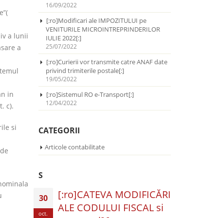
16/09/2022
e”(
[:ro]Modificari ale IMPOZITULUI pe
VENITURILE MICROINTREPRINDERILOR
v a lunii
IULIE 2022[:]
25/07/2022
asare a
[:ro]Curierii vor transmite catre ANAF date
stemul
privind trimiterile postale[:]
19/05/2022
an in
[:ro]Sistemul RO e-Transport[:]
12/04/2022
. c).
ile si
CATEGORII
Articole contabilitate
 de
S
 nominala
[:ro]CATEVA MODIFICĂRI
u
30
ALE CODULUI FISCAL si
oct.