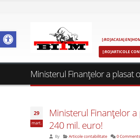
Deschide bara de unelte
[:RO]ACASA[:EN]HOM
[:RO]ARTICOLE CONT
Ministerul Finanţelor a plasat o
Ministerul Finanţelor a 
29
240 mil. euro!
mart.
By
Articole contabilitate
0 Comment