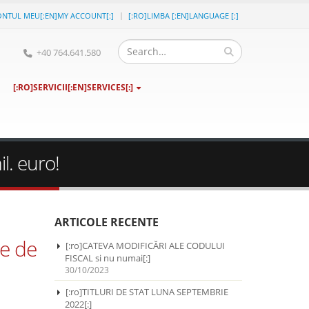
ONTUL MEU[:EN]MY ACCOUNT[:]
[:RO]LIMBA [:EN]LANGUAGE [:]
+40 764.641.580
[:RO]SERVICII[:EN]SERVICES[:]
l. euro!
ARTICOLE RECENTE
re de
[:ro]CATEVA MODIFICĂRI ALE CODULUI
FISCAL si nu numai[:]
30/10/2023
[:ro]TITLURI DE STAT LUNA SEPTEMBRIE
2022[:]