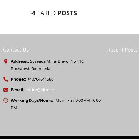
RELATED
POSTS
Contact Us
Recent Posts
Address::
Soseaua Mihai Bravu, No 116,
Bucharest, Roumania
Phone::
+40764641580
E-mail::
office@bitm.ro
Working Days/Hours::
Mon - Fri / 9:00 AM - 6:00
PM