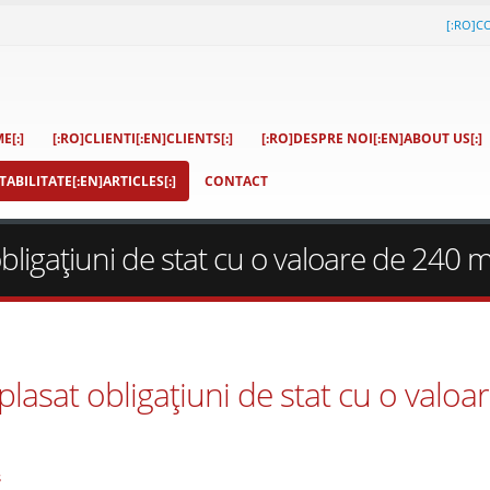
[:RO]C
E[:]
[:RO]CLIENTI[:EN]CLIENTS[:]
[:RO]DESPRE NOI[:EN]ABOUT US[:]
ABILITATE[:EN]ARTICLES[:]
CONTACT
bligaţiuni de stat cu o valoare de 240 mi
plasat obligaţiuni de stat cu o valoa
s