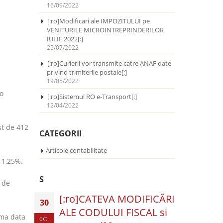
16/09/2022
[:ro]Modificari ale IMPOZITULUI pe
VENITURILE MICROINTREPRINDERILOR
IULIE 2022[:]
25/07/2022
[:ro]Curierii vor transmite catre ANAF date
privind trimiterile postale[:]
19/05/2022
 o
[:ro]Sistemul RO e-Transport[:]
12/04/2022
st de 412
CATEGORII
Articole contabilitate
 1,25%.
S
e de
[:ro]CATEVA MODIFICĂRI
30
ALE CODULUI FISCAL si
ima data
oct.