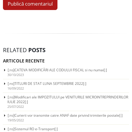
RELATED
POSTS
ARTICOLE RECENTE
[:ro]CATEVA MODIFICĂRI ALE CODULUI FISCAL si nu numai[:]
30/10/2023
[:ro]TITLURI DE STAT LUNA SEPTEMBRIE 2022[:]
16/09/2022
[:ro]Modificari ale IMPOZITULUI pe VENITURILE MICROINTREPRINDERILOR
IULIE 2022[:]
25/07/2022
[:ro]Curierii vor transmite catre ANAF date privind trimiterile postale[:]
19/05/2022
[:ro]Sistemul RO e-Transport[:]