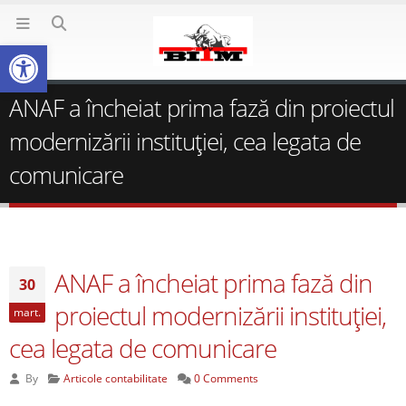
Deschide bara de unelte
ANAF a încheiat prima fază din proiectul
modernizării instituţiei, cea legata de
comunicare
ANAF a încheiat prima fază din
30
proiectul modernizării instituţiei,
mart.
cea legata de comunicare
By
Articole contabilitate
0 Comments