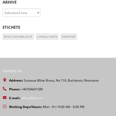
ARHIVE
Arhive
ETICHETE
BITM CONTABILITATE
CONSULTANTA
EXPERTIZE
Contact Us
Address::
Soseaua Mihai Bravu, No 116, Bucharest, Roumania
Phone::
+40764641580
E-mail::
office@bitm.ro
Working Days/Hours::
Mon - Fri / 9:00 AM - 6:00 PM