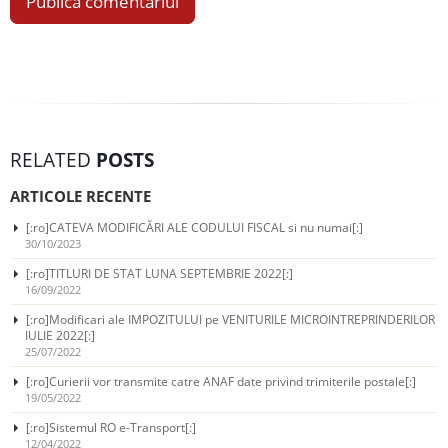
RELATED
POSTS
ARTICOLE RECENTE
[:ro]CATEVA MODIFICĂRI ALE CODULUI FISCAL si nu numai[:]
30/10/2023
[:ro]TITLURI DE STAT LUNA SEPTEMBRIE 2022[:]
16/09/2022
[:ro]Modificari ale IMPOZITULUI pe VENITURILE MICROINTREPRINDERILOR
IULIE 2022[:]
25/07/2022
[:ro]Curierii vor transmite catre ANAF date privind trimiterile postale[:]
19/05/2022
[:ro]Sistemul RO e-Transport[:]
12/04/2022