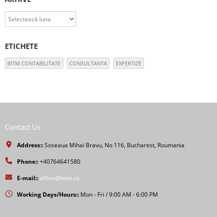
Arhive
ETICHETE
BITM CONTABILITATE
CONSULTANTA
EXPERTIZE
Contact Us
Address::
Soseaua Mihai Bravu, No 116, Bucharest, Roumania
Phone::
+40764641580
E-mail::
office@bitm.ro
Working Days/Hours::
Mon - Fri / 9:00 AM - 6:00 PM