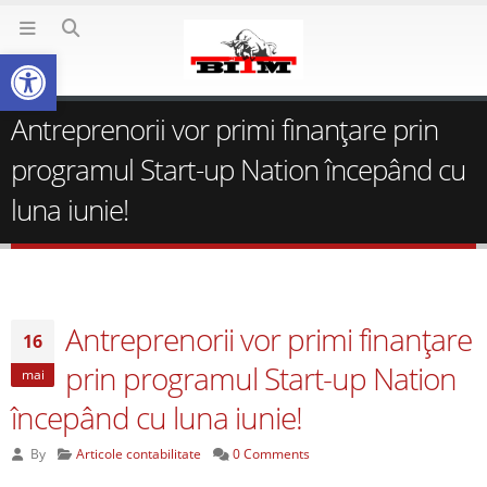
Deschide bara de unelte
Antreprenorii vor primi finanţare prin
programul Start-up Nation începând cu
luna iunie!
Antreprenorii vor primi finanţare
16
prin programul Start-up Nation
mai
începând cu luna iunie!
By
Articole contabilitate
0 Comments