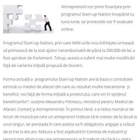
Antreprenorii vor primi finanţare prin
programul Start-up Nation începând cu
luna iunie, iar proiectele vor fi evaluate
online.
Programul Start-up Nation, prin care IMM-urile nou-înfiinţate urmează
să primească de la stat ajutor nerambursabil de până la 200.000 de lei, a
fost aprobat de Parlament. Totuşi, acesta a suferit mai multe modificări
faţă de varianta iniţială propusă de Guvern.
Forma actuală a programului Start-up Nation are la baza o consultare
extinsă cu mediul de afaceri din care au rezultat multe mecanisme şi
beneficii noi faţă de forma iniţială a proiectului, care vin în sprijinul
beneficiarilor“, susţine Alexandru Petrescu, ministrul pentru Mediul de
Afaceri, Comerţ şi Antreprenoriat. În primul rând, s-a redus numărul de
locuri de muncă pe care un anteprenor trebuie să le creeze, de la două la
unul singur, iar perioada în care acesta va fi obligatoriu angajat a scăzut
de la trei la doi ani. Măsura a fost explicată în Comisia de industrii şi
servicii prin efortul pe care antreprenorii ar fi trebuit să-l facă cu plata