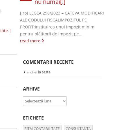
nu numai[:]
i
[:ro] LEGEA 296/2023 – CATEVA MODIFICARI
ALE CODULUI FISCALIMPOZITUL PE
PROFIT:Instituirea unui impozit minim
itate |
pentru plătitorii de impozit pe...
read more
COMENTARII RECENTE
la
teste
andrei
ARHIVE
Arhive
ETICHETE
BITM CONTABILITATE
CONSULTANTA