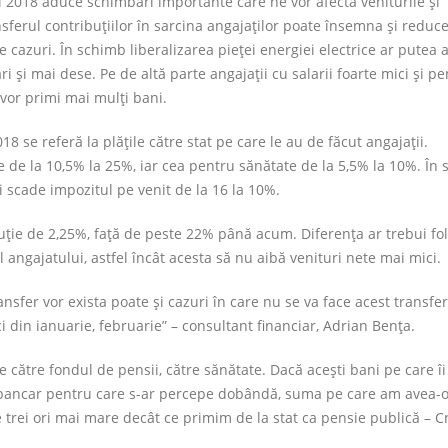
i 2018 aduce schimbări importante care ne vor afecta veniturile şi
ansferul contribuţiilor în sarcina angajaţilor poate însemna şi reduc
le cazuri. În schimb liberalizarea pieţei energiei electrice ar putea
 şi mai dese. Pe de altă parte angajaţii cu salarii foarte mici şi pe
 vor primi mai mulţi bani.
se referă la plăţile către stat pe care le au de făcut angajaţii.
e de la 10,5% la 25%, iar cea pentru sănătate de la 5,5% la 10%. În 
 scade impozitul pe venit de la 16 la 10%.
buţie de 2,25%, faţă de peste 22% până acum. Diferenţa ar trebui fol
 angajatului, astfel încât acesta să nu aibă venituri nete mai mici.
ansfer vor exista poate și cazuri în care nu se va face acest transfer
ici din ianuarie, februarie” – consultant financiar, Adrian Bența.
e către fondul de pensii, către sănătate. Dacă acești bani pe care îi
t bancar pentru care s-ar percepe dobândă, suma pe care am avea-o
 de trei ori mai mare decât ce primim de la stat ca pensie publică – C