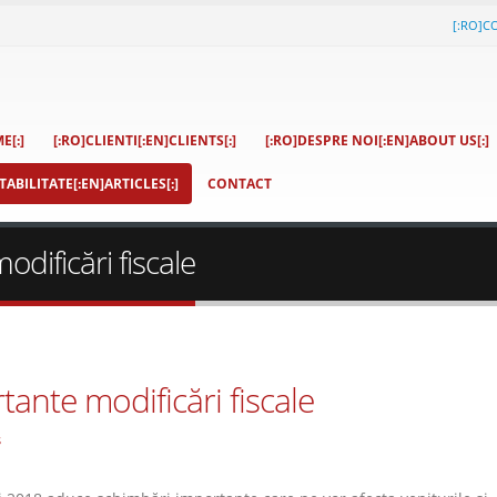
[:RO]C
E[:]
[:RO]CLIENTI[:EN]CLIENTS[:]
[:RO]DESPRE NOI[:EN]ABOUT US[:]
ABILITATE[:EN]ARTICLES[:]
CONTACT
dificări fiscale
ante modificări fiscale
s