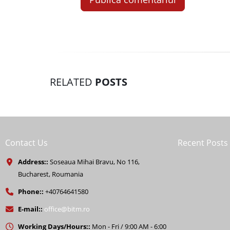
RELATED
POSTS
Contact Us
Recent Posts
Address::
Soseaua Mihai Bravu, No 116,
Bucharest, Roumania
Phone::
+40764641580
E-mail::
office@bitm.ro
Working Days/Hours::
Mon - Fri / 9:00 AM - 6:00