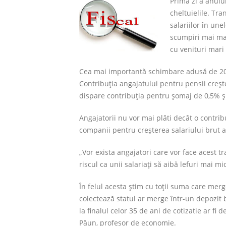
Prima zi a anulu
cheltuielile. Tr
salariilor în une
scumpiri mai mari
cu venituri mari
Cea mai importantă schimbare adusă de 2018 
Contribuţia angajatului pentru pensii creşt
dispare contribuţia pentru şomaj de 0,5% şi
Angajatorii nu vor mai plăti decât o contri
companii pentru creşterea salariului brut al
„Vor exista angajatori care vor face acest tr
riscul ca unii salariați să aibă lefuri mai m
În felul acesta știm cu toții suma care merg
colectează statul ar merge într-un depozi
la finalul celor 35 de ani de cotizatie ar fi
Păun, profesor de economie.