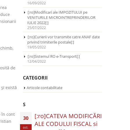
16/09/2022
erea
[:ro]Modificari ale IMPOZITULUI pe
 aduce
VENITURILE MICROINTREPRINDERILOR
nsionarii
IULIE 2022[:]
25/07/2022
[:ro]Curierii vor transmite catre ANAF date
privind trimiterile postale[:]
19/05/2022
schimb,
[:ro]Sistemul RO e-Transport[:]
12/04/2022
osită de
CATEGORII
 și există
Articole contabilitate
S
 în cont
[:ro]CATEVA MODIFICĂRI
30
ristian
ALE CODULUI FISCAL si
oct.