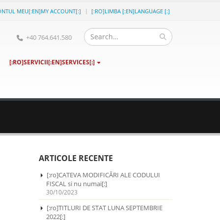
ONTUL MEU[:EN]MY ACCOUNT[:]
[:RO]LIMBA [:EN]LANGUAGE [:]
+40 764.641.580
[:RO]SERVICII[:EN]SERVICES[:]
ARTICOLE RECENTE
[:ro]CATEVA MODIFICĂRI ALE CODULUI
FISCAL si nu numai[:]
30/10/2023
[:ro]TITLURI DE STAT LUNA SEPTEMBRIE
2022[:]