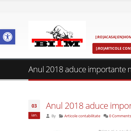
Deschide bara de unelte
[:RO]ACASA[:EN]HOM
[:RO]ARTICOLE CONT
Anul 2018 aduce importante mo
Anul 2018 aduce import
03
ian.
By
Articole contabilitate
0 Comment