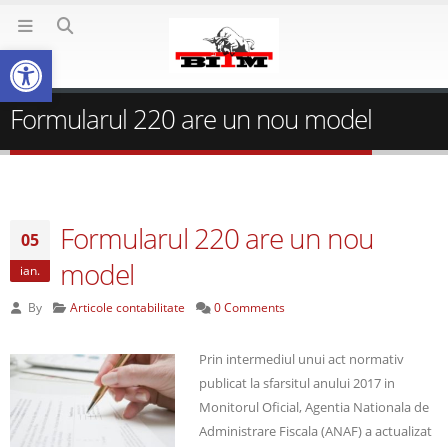
Deschide bara de unelte
Formularul 220 are un nou model
Formularul 220 are un nou
05
model
ian.
By
Articole contabilitate
0 Comments
Prin intermediul unui act normativ
publicat la sfarsitul anului 2017 in
Monitorul Oficial, Agentia Nationala de
Administrare Fiscala (ANAF) a actualizat