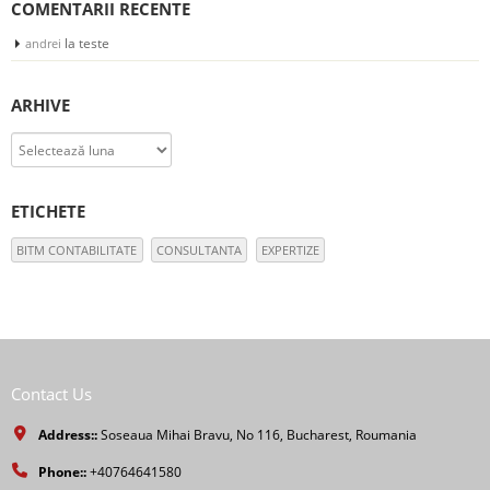
COMENTARII RECENTE
la
teste
andrei
ARHIVE
Arhive
ETICHETE
BITM CONTABILITATE
CONSULTANTA
EXPERTIZE
Contact Us
Address::
Soseaua Mihai Bravu, No 116, Bucharest, Roumania
Phone::
+40764641580