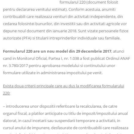
formularul 220 (document folosit
pentru declararea venitului estimat). Conform acestuia, anumiti
contribuabili care realizeaza venituri din activitati independente, din
cedarea folosintei bunurilor, din investitii sau din activitati agricole vor
depune noul document din ianuarie 2018. Sunt vizate persoanele fizice
autorizate (PFA) si titularii intreprinderilor individuale sau familiale.
Formularul 220 are un nou model din 29 decembrie 2017
, atunci
cand in Monitorul Oficial, Partea I, nr. 1.038 a fost publicat Ordinul ANAF
nr. 3.780/2017 pentru aprobarea modelului si continutului unor
formulare utilizate in administrarea impozitului pe venit.
Exista doua criterii principale care au dus la modificarea formularului
220:
– introducerea unor dispozitii referitoare la recalcularea, de catre
organul fiscal, a platilor anticipate cu titlu de impozit/impozitului anual
datorat, in cazul incetarii sau suspendarii temporare a activitatii, in
cursul anului de impunere, desfasurate de contribuabilii care realizeaza