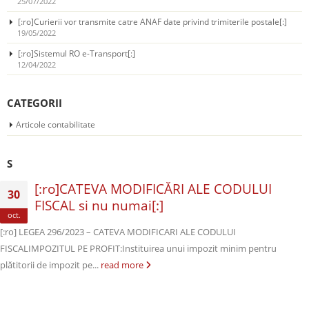
25/07/2022
[:ro]Curierii vor transmite catre ANAF date privind trimiterile postale[:]
19/05/2022
[:ro]Sistemul RO e-Transport[:]
12/04/2022
CATEGORII
Articole contabilitate
S
[:ro]CATEVA MODIFICĂRI ALE CODULUI
30
FISCAL si nu numai[:]
oct.
[:ro] LEGEA 296/2023 – CATEVA MODIFICARI ALE CODULUI
FISCALIMPOZITUL PE PROFIT:Instituirea unui impozit minim pentru
plătitorii de impozit pe...
read more