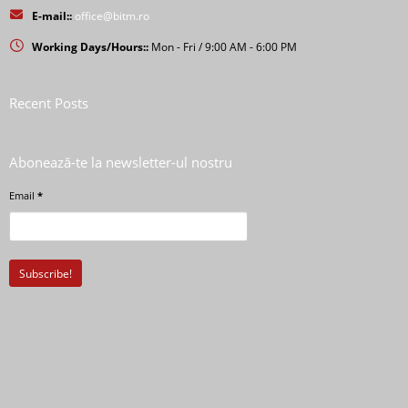
E-mail::
office@bitm.ro
Working Days/Hours::
Mon - Fri / 9:00 AM - 6:00 PM
Recent Posts
Abonează-te la newsletter-ul nostru
Email
*