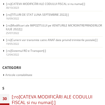
[:ro]CATEVA MODIFICĂRI ALE CODULUI FISCAL si nu numai[:]
30/10/2023
[:ro]TITLURI DE STAT LUNA SEPTEMBRIE 2022[:]
16/09/2022
[:ro]Modificari ale IMPOZITULUI pe VENITURILE MICROINTREPRINDERILOR
IULIE 2022[:]
25/07/2022
[:ro]Curierii vor transmite catre ANAF date privind trimiterile postale[:]
19/05/2022
[:ro]Sistemul RO e-Transport[:]
12/04/2022
CATEGORII
Articole contabilitate
S
[:ro]CATEVA MODIFICĂRI ALE CODULUI
30
FISCAL si nu numai[:]