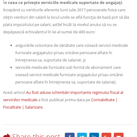
Î
n ceea ce priveşte serviciile medicale suportate de angajaţi
,
începând cu veniturile aferente lunii iulie 2017 persoanele fizice care
obţin venituri din salarii la locul unde se află funcţia de bază pot să ăla
plata impozitului pe salarii, astfel încât la nivelul anului să nu se
depăşească echivalentul în lei al sumei de 400 euro:
asigurările voluntare de sănătate care vizează servicii medicale
furnizate angajatului şi/sau oricărei persoane aflate în
întreţinerea sa, suportate de salariat, şi
serviciile medicale furnizate sub formă de abonament care
vizează servicii medicale furnizate angajatului şi/sau oricărei
persoane aflate în întreţinerea sa, suportate de salariaţi.
Acest articol
Au fost aduse schimbări importante regimului fiscal al
serviciilor medicale
a fost publicat prima data pe
Contabilitate |
Fiscalitate | Salarizare
.
Share this post