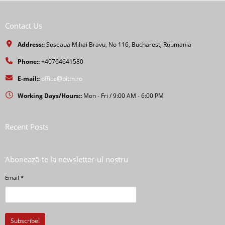
Contact Us
Address::
Soseaua Mihai Bravu, No 116, Bucharest, Roumania
Phone::
+40764641580
E-mail::
office@bitm.ro
Working Days/Hours::
Mon - Fri / 9:00 AM - 6:00 PM
Recent Posts
Abonează-te la newsletter-ul nostru
Email
*