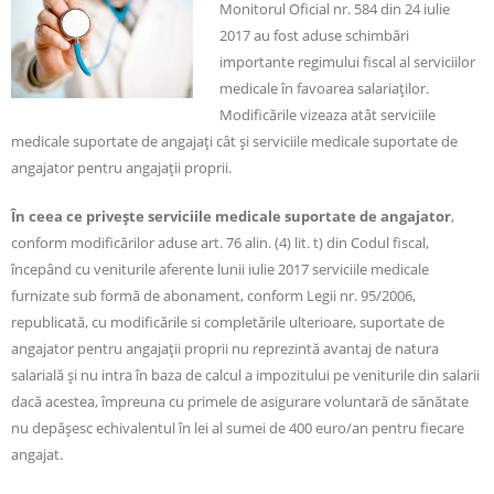
Monitorul Oficial nr. 584 din 24 iulie
2017 au fost aduse schimbări
importante regimului fiscal al serviciilor
medicale în favoarea salariaţilor.
Modificările vizeaza atât serviciile
medicale suportate de angajaţi cât şi serviciile medicale suportate de
angajator pentru angajaţii proprii.
În ceea ce priveşte serviciile medicale suportate de angajator
,
conform modificărilor aduse art. 76 alin. (4) lit. t) din Codul fiscal,
începând cu veniturile aferente lunii iulie 2017 serviciile medicale
furnizate sub formă de abonament, conform Legii nr. 95/2006,
republicată, cu modificările si completările ulterioare, suportate de
angajator pentru angajaţii proprii nu reprezintă avantaj de natura
salarială şi nu intra în baza de calcul a impozitului pe veniturile din salarii
dacă acestea, împreuna cu primele de asigurare voluntară de sănătate
nu depăşesc echivalentul în lei al sumei de 400 euro/an pentru fiecare
angajat.