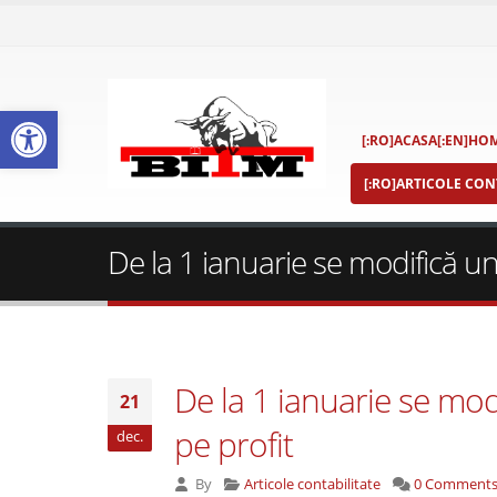
Deschide bara de unelte
[:RO]ACASA[:EN]HOM
[:RO]ARTICOLE CONT
De la 1 ianuarie se modifică un
De la 1 ianuarie se mod
21
pe profit
dec.
By
Articole contabilitate
0 Comment