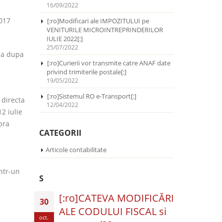
16/09/2022
2017
[:ro]Modificari ale IMPOZITULUI pe
VENITURILE MICROINTREPRINDERILOR
IULIE 2022[:]
25/07/2022
ica dupa
[:ro]Curierii vor transmite catre ANAF date
privind trimiterile postale[:]
19/05/2022
[:ro]Sistemul RO e-Transport[:]
 directa
12/04/2022
2 iulie
pra
CATEGORII
Articole contabilitate
intr-un
S
[:ro]CATEVA MODIFICĂRI
30
ALE CODULUI FISCAL si
oct.