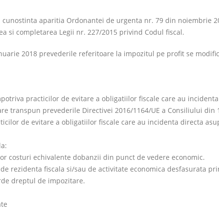
 cunostinta aparitia Ordonantei de urgenta nr. 79 din noiembrie 
a si completarea Legii nr. 227/2015 privind Codul fiscal.
uarie 2018 prevederile referitoare la impozitul pe profit se modif
otriva practicilor de evitare a obligatiilor fiscale care au incidenta
are transpun prevederile Directivei 2016/1164/UE a Consiliului din 1
icilor de evitare a obligatiilor fiscale care au incidenta directa asu
la:
altor costuri echivalente dobanzii din punct de vedere economic.
e, de rezidenta fiscala si/sau de activitate economica desfasurata pr
de dreptul de impozitare.
ate