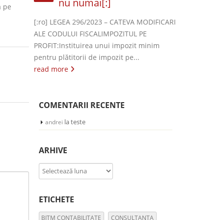
nu numai[:]
a pe
[:ro] LEGEA 296/2023 – CATEVA MODIFICARI
ALE CODULUI FISCALIMPOZITUL PE
PROFIT:Instituirea unui impozit minim
pentru plătitorii de impozit pe...
read more
COMENTARII RECENTE
la
teste
andrei
ARHIVE
Arhive
ETICHETE
BITM CONTABILITATE
CONSULTANTA