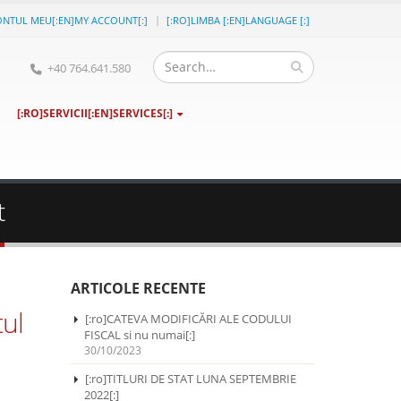
ONTUL MEU[:EN]MY ACCOUNT[:]
[:RO]LIMBA [:EN]LANGUAGE [:]
+40 764.641.580
[:RO]SERVICII[:EN]SERVICES[:]
t
ARTICOLE RECENTE
tul
[:ro]CATEVA MODIFICĂRI ALE CODULUI
FISCAL si nu numai[:]
30/10/2023
[:ro]TITLURI DE STAT LUNA SEPTEMBRIE
2022[:]