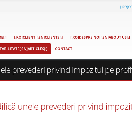
[:RO]C
E[:]
[:RO]CLIENTI[:EN]CLIENTS[:]
[:RO]DESPRE NOI[:EN]ABOUT US[:]
ABILITATE[:EN]ARTICLES[:]
CONTACT
ele prevederi privind impozitul pe profi
ifică unele prevederi privind impozi
s