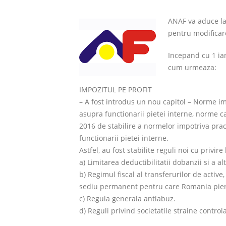
ANAF va aduce la
pentru modificare
Incepand cu 1 ian
cum urmeaza:
IMPOZITUL PE PROFIT
– A fost introdus un nou capitol – Norme imp
asupra functionarii pietei interne, norme c
2016 de stabilire a normelor impotriva pract
functionarii pietei interne.
Astfel, au fost stabilite reguli noi cu privire 
a) Limitarea deductibilitatii dobanzii si a 
b) Regimul fiscal al transferurilor de activ
sediu permanent pentru care Romania pier
c) Regula generala antiabuz.
d) Reguli privind societatile straine control