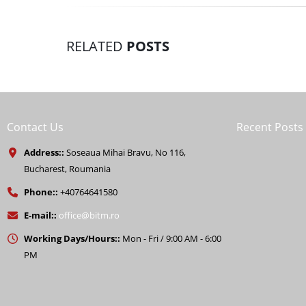
RELATED
POSTS
Contact Us
Recent Posts
Address::
Soseaua Mihai Bravu, No 116,
Bucharest, Roumania
Phone::
+40764641580
E-mail::
office@bitm.ro
Working Days/Hours::
Mon - Fri / 9:00 AM - 6:00
PM