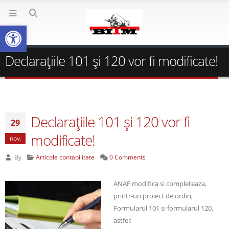
Deschide bara de unelte
Declaraţiile 101 şi 120 vor fi modificate!
Declaraţiile 101 şi 120 vor fi
29
modificate!
nov.
By
Articole contabilitate
0 Comments
ANAF modifica si completeaza,
printr-un proiect de ordin,
Formularul 101 si formularul 120,
astfel: