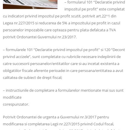
– formularul 101 “Declaratie privind
impozitul pe profit” este completat
cu indicatori privind impozitul pe profit scutit, potrivit art.22^1 din
Legea nr.227/2015 si reducerea de 5% a impozitului pe profit in cazul
persoanelor impozabile care opteaza pentru plata defalcata a TVA
potrivit Ordonantei Guvernului nr.23/2017.
– formularele 101 “Declaratie privind impozitul pe profit” si 120 “Decont
privind accizele”, sunt completate cu rubricile necesare indeplinirii de
catre succesorii persoanelor/entitatilor care si-au incetat existenta a
obligatiilor fiscale aferente perioadei in care persoana/entitatea a avut
calitatea de subiect de drept fiscal;
– instructiunile de completare a formularelor mentionate mai sus sunt
modificate
corespunzator.
Potrivit Ordonantei de urgenta a Guvernului nr.3/2017 pentru
modificarea si completarea Legii nr.227/2015 privind Codul fiscal,