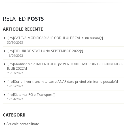
RELATED
POSTS
ARTICOLE RECENTE
[:ro]CATEVA MODIFICĂRI ALE CODULUI FISCAL si nu numai[:]
30/10/2023
[:ro]TITLURI DE STAT LUNA SEPTEMBRIE 2022[:]
16/09/2022
[:ro]Modificari ale IMPOZITULUI pe VENITURILE MICROINTREPRINDERILOR
IULIE 2022[:]
25/07/2022
[:ro]Curierii vor transmite catre ANAF date privind trimiterile postale[:]
19/05/2022
[:ro]Sistemul RO e-Transport[:]
12/04/2022
CATEGORII
Articole contabilitate