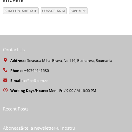
ETICHETE
BITM CONTABILITATE
CONSULTANTA
EXPERTIZE
Contact Us
Address::
Soseaua Mihai Bravu, No 116, Bucharest, Roumania
Phone::
+40764641580
E-mail::
office@bitm.ro
Working Days/Hours::
Mon - Fri / 9:00 AM - 6:00 PM
Recent Posts
Abonează-te la newsletter-ul nostru