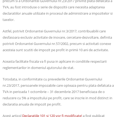
precum si a Ordonantei Guvernului nr.23/2017 privind plata defalcata a
TVA, au fost introduse o serie de dispozitii care necesita adaptarea
declaratiilor anuale utilizate in procesul de administrare a impozitelor si
taxelor.
Astfel, potrivit Ordonantei Guvernului nr.3/2017, contribuabilii care
desfasoara exclusiv activitate de inovare, cercetare-dezvoltare, definita
potrivit Ordonantei Guvernului nr.57/2002, precum si activitati conexe
acesteia sunt scutiti de impozit pe profit in primii 10 ani de activitate.
Aceasta facilitate fiscala va fi pusa in aplicare in conditiile respectarii
reglementarilor in domeniul ajutorului de stat.
Totodata, in conformitate cu prevederile Ordonantei Guvernului
nr.23/2017, persoanele impozabile care opteaza pentru plata defalcata a
TVA in perioada 1 octombrie – 31 decembrie 2017 beneficiaza de o
reducere cu 5% a impozitului pe profit, care se inscrie in mod distinct in
declaratia anuala de impozit pe profit.
Acest articol
Declaraţiile 101 şi 120 vor fi modificate!
a fost publicat