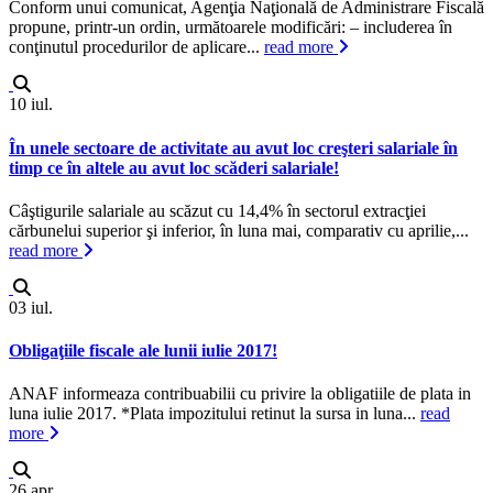
Conform unui comunicat, Agenţia Naţională de Administrare Fiscală
propune, printr-un ordin, următoarele modificări: – includerea în
conţinutul procedurilor de aplicare...
read more
10
iul.
În unele sectoare de activitate au avut loc creşteri salariale în
timp ce în altele au avut loc scăderi salariale!
Câştigurile salariale au scăzut cu 14,4% în sectorul extracţiei
cărbunelui superior şi inferior, în luna mai, comparativ cu aprilie,...
read more
03
iul.
Obligaţiile fiscale ale lunii iulie 2017!
ANAF informeaza contribuabilii cu privire la obligatiile de plata in
luna iulie 2017. *Plata impozitului retinut la sursa in luna...
read
more
26
apr.