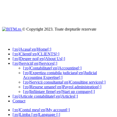
© Copyright 2023. Toate drepturile rezervate
[:ro]Acasa[:en]Home[:]
[:ro]Clienti[:en]CLIENTS[:]
[:ro]Despre noi[:en]About Us[:]
[:ro]Servicii[:en]Services[:]
[:ro]Contabilitate[:en]Accounting[:]
[:ro]Expertiza contabila judiciara[:en]Judicial
Accounting Expertise[:]
[:ro]Servicii consultanta[:en]Consulting services[:]
[:ro]Resurse umane[:en]Payrol administration[:]
[:ro]Infiintare firme[:en]Start up company[:]
[:ro]Articole contabilitate[:en]Articles[:]
Contact
[:ro]Contul meu[:en]My account[:]
[:ro]Limba [:en]Language [:]