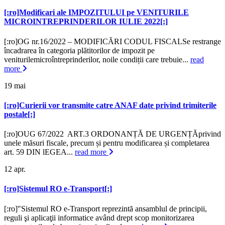
[:ro]Modificari ale IMPOZITULUI pe VENITURILE
MICROINTREPRINDERILOR IULIE 2022[:]
[:ro]OG nr.16/2022 – MODIFICĂRI CODUL FISCALSe restrange
încadrarea în categoria plătitorilor de impozit pe
veniturilemicroîntreprinderilor, noile condiții care trebuie...
read
more
19
mai
[:ro]Curierii vor transmite catre ANAF date privind trimiterile
postale[:]
[:ro]OUG 67/2022 ART.3 ORDONANȚĂ DE URGENȚĂprivind
unele măsuri fiscale, precum și pentru modificarea și completarea
art. 59 DIN lEGEA...
read more
12
apr.
[:ro]Sistemul RO e-Transport[:]
[:ro]"Sistemul RO e-Transport reprezintă ansamblul de principii,
reguli şi aplicaţii informatice având drept scop monitorizarea