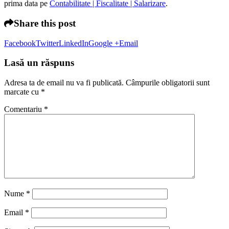
prima data pe
Contabilitate | Fiscalitate | Salarizare
.
Share this post
Facebook
Twitter
LinkedIn
Google +
Email
Lasă un răspuns
Adresa ta de email nu va fi publicată.
Câmpurile obligatorii sunt
marcate cu
*
Comentariu
*
Nume
*
Email
*