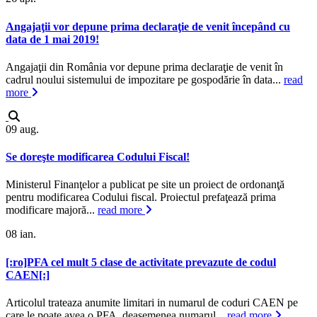
Angajaţii vor depune prima declaraţie de venit începând cu
data de 1 mai 2019!
Angajaţii din România vor depune prima declaraţie de venit în
cadrul noului sistemului de impozitare pe gospodărie în data...
read
more
09
aug.
Se doreşte modificarea Codului Fiscal!
Ministerul Finanţelor a publicat pe site un proiect de ordonanţă
pentru modificarea Codului fiscal. Proiectul prefaţează prima
modificare majoră...
read more
08
ian.
[:ro]PFA cel mult 5 clase de activitate prevazute de codul
CAEN[:]
Articolul trateaza anumite limitari in numarul de coduri CAEN pe
care le poate avea o PFA, deasemenea numarul...
read more