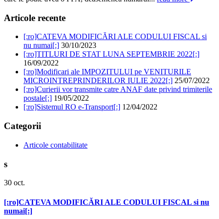
Articole recente
[:ro]CATEVA MODIFICĂRI ALE CODULUI FISCAL si
nu numai[:]
30/10/2023
[:ro]TITLURI DE STAT LUNA SEPTEMBRIE 2022[:]
16/09/2022
[:ro]Modificari ale IMPOZITULUI pe VENITURILE
MICROINTREPRINDERILOR IULIE 2022[:]
25/07/2022
[:ro]Curierii vor transmite catre ANAF date privind trimiterile
postale[:]
19/05/2022
[:ro]Sistemul RO e-Transport[:]
12/04/2022
Categorii
Articole contabilitate
s
30
oct.
[:ro]CATEVA MODIFICĂRI ALE CODULUI FISCAL si nu
numai[:]