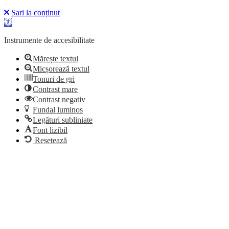
Sari la conținut
Deschide bara de unelte
Instrumente de accesibilitate
Mărește textul
Micșorează textul
Tonuri de gri
Contrast mare
Contrast negativ
Fundal luminos
Legături subliniate
Font lizibil
Resetează