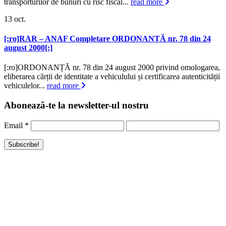
transporturilor de bunuri cu risc fiscal...
read more
13
oct.
[:ro]RAR – ANAF Completare ORDONANȚĂ nr. 78 din 24
august 2000[:]
[:ro]ORDONANȚĂ nr. 78 din 24 august 2000 privind omologarea,
eliberarea cărții de identitate a vehiculului și certificarea autenticității
vehiculelor...
read more
Abonează-te la newsletter-ul nostru
Email
*