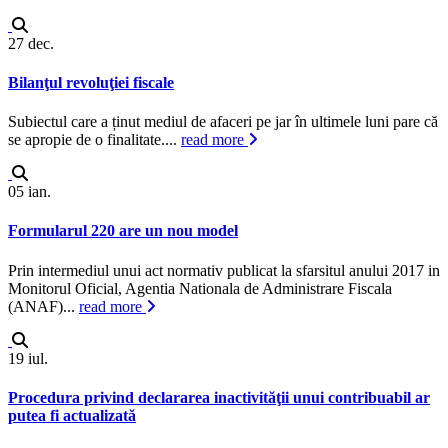
27
dec.
Bilanţul revoluţiei fiscale
Subiectul care a ținut mediul de afaceri pe jar în ultimele luni pare că
se apropie de o finalitate....
read more
05
ian.
Formularul 220 are un nou model
Prin intermediul unui act normativ publicat la sfarsitul anului 2017 in
Monitorul Oficial, Agentia Nationala de Administrare Fiscala
(ANAF)...
read more
19
iul.
Procedura privind declararea inactivităţii unui contribuabil ar
putea fi actualizată