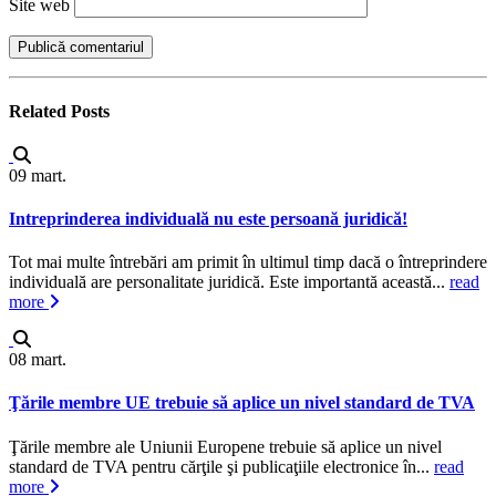
Site web
Related
Posts
09
mart.
Intreprinderea individuală nu este persoană juridică!
Tot mai multe întrebări am primit în ultimul timp dacă o întreprindere
individuală are personalitate juridică. Este importantă această...
read
more
08
mart.
Ţările membre UE trebuie să aplice un nivel standard de TVA
Ţările membre ale Uniunii Europene trebuie să aplice un nivel
standard de TVA pentru cărţile şi publicaţiile electronice în...
read
more