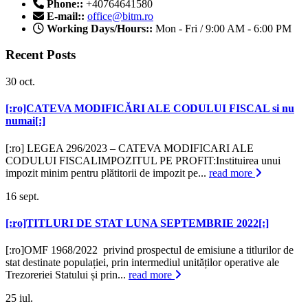
Phone::
+40764641580
E-mail::
office@bitm.ro
Working Days/Hours::
Mon - Fri / 9:00 AM - 6:00 PM
Recent Posts
30
oct.
[:ro]CATEVA MODIFICĂRI ALE CODULUI FISCAL si nu
numai[:]
[:ro] LEGEA 296/2023 – CATEVA MODIFICARI ALE
CODULUI FISCALIMPOZITUL PE PROFIT:Instituirea unui
impozit minim pentru plătitorii de impozit pe...
read more
16
sept.
[:ro]TITLURI DE STAT LUNA SEPTEMBRIE 2022[:]
[:ro]OMF 1968/2022 privind prospectul de emisiune a titlurilor de
stat destinate populației, prin intermediul unităților operative ale
Trezoreriei Statului și prin...
read more
25
iul.