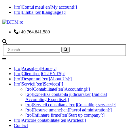
[:ro]Contul meu[:en]My account[:]
[:ro]Limba [:en]Language [:]
+40 764.641.580
[:ro]Acasa[:en]Home[:]
[:ro]Clienti[:en]CLIENTS[:]
[:ro]Despre noi[:en]About Us[:]
[:ro]Servicii[:en]Services[:]
[:ro]Contabilitate[:en]Accounting[:]
[:ro]Expertiza contabila judiciara[:en]Judicial
Accounting Expertise[:]
[:ro]Servicii consultanta[:en]Consulting services[:]
[:ro]Resurse umane[:en]Payrol administration[:]
[:ro]Infiintare firme[:en]Start up company[:]
[:ro]Articole contabilitate[:en]Articles[:]
Contact