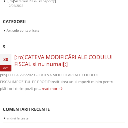
[:ro]Sistemul RO e-Transport[:]
12/04/2022
CATEGORII
Articole contabilitate
S
[:ro]CATEVA MODIFICĂRI ALE CODULUI
30
FISCAL si nu numai[:]
oct.
[:ro] LEGEA 296/2023 – CATEVA MODIFICARI ALE CODULUI
FISCALIMPOZITUL PE PROFIT:Instituirea unui impozit minim pentru
plătitorii de impozit pe...
read more
COMENTARII RECENTE
la
teste
andrei