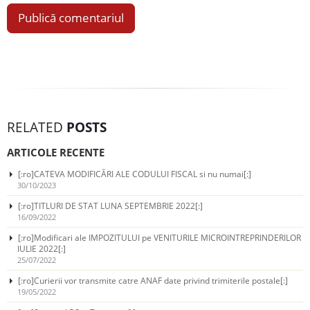
RELATED
POSTS
ARTICOLE RECENTE
[:ro]CATEVA MODIFICĂRI ALE CODULUI FISCAL si nu numai[:]
30/10/2023
[:ro]TITLURI DE STAT LUNA SEPTEMBRIE 2022[:]
16/09/2022
[:ro]Modificari ale IMPOZITULUI pe VENITURILE MICROINTREPRINDERILOR
IULIE 2022[:]
25/07/2022
[:ro]Curierii vor transmite catre ANAF date privind trimiterile postale[:]
19/05/2022