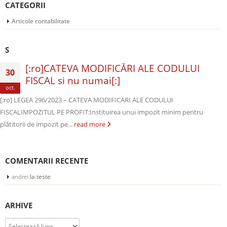
CATEGORII
Articole contabilitate
S
[:ro]CATEVA MODIFICĂRI ALE CODULUI
30
FISCAL si nu numai[:]
oct.
[:ro] LEGEA 296/2023 – CATEVA MODIFICARI ALE CODULUI
FISCALIMPOZITUL PE PROFIT:Instituirea unui impozit minim pentru
plătitorii de impozit pe...
read more
COMENTARII RECENTE
la
teste
andrei
ARHIVE
Arhive