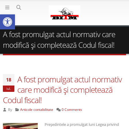
Deschide bara de unelte
A fost promulgat actul normativ care
modifică şi completează Codul fiscal!
A fost promulgat actul normativ
18
care modifică şi completează
iul.
Codul fiscal!
By
Articole contabilitate
0 Comments
Preşedintele a promulgat luni Legea privind