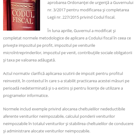
aprobarea Ordonanţei de urgenţă a Guvernului
nr. 3/2017 pentru modificarea şi completarea
Legii nr. 227/2015 privind Codul fiscal.
În luna aprilie, Guvernul a modificat şi
completat normele metodologice de aplicare a Codului fiscal în ceea ce
priveşte impozitul pe profit, impozitul pe veniturile
microîntreprinderilor, impozitul pe venit, contribuţiile sociale obligatorii
şi taxa pe valoarea adăugată.
Actul normativ clarifică aplicarea scutirii de impozit pentru profitul
reinvestit, în contextul în care s-a stabilit practicarea acestei măsuri pe
perioadă nedeterminată şi s-a extins şi pentru licenţe de utilizare a
programelor informatice.
Normele includ exemple privind alocarea cheltuielilor nedeductibile
aferente veniturilor neimpozabile, calculul ponderii veniturilor
neimpozabile în totalul veniturilor şi stabilirea cheltuielilor de conducere
şi administrare alocate veniturilor neimpozabile.