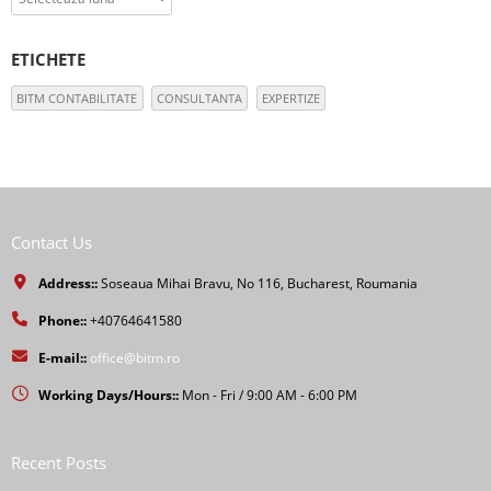
ETICHETE
BITM CONTABILITATE
CONSULTANTA
EXPERTIZE
Contact Us
Address::
Soseaua Mihai Bravu, No 116, Bucharest, Roumania
Phone::
+40764641580
E-mail::
office@bitm.ro
Working Days/Hours::
Mon - Fri / 9:00 AM - 6:00 PM
Recent Posts