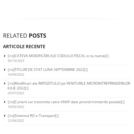
RELATED
POSTS
ARTICOLE RECENTE
[:ro]CATEVA MODIFICĂRI ALE CODULUI FISCAL si nu numai[:]
30/10/2023
[:ro]TITLURI DE STAT LUNA SEPTEMBRIE 2022[:]
16/09/2022
[:ro]Modificari ale IMPOZITULUI pe VENITURILE MICROINTREPRINDERILOR
IULIE 2022[:]
25/07/2022
[:ro]Curierii vor transmite catre ANAF date privind trimiterile postale[:]
19/05/2022
[:ro]Sistemul RO e-Transport[:]
12/04/2022