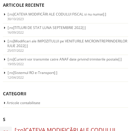
ARTICOLE RECENTE
[:ro]CATEVA MODIFICĂRI ALE CODULUI FISCAL si nu numai[:]
30/10/2023
[:ro]TITLURI DE STAT LUNA SEPTEMBRIE 2022[:]
16/09/2022
[:ro]Modificari ale IMPOZITULUI pe VENITURILE MICROINTREPRINDERILOR
IULIE 2022[:]
25/07/2022
[:ro]Curierii vor transmite catre ANAF date privind trimiterile postale[:]
19/05/2022
[:ro]Sistemul RO e-Transport[:]
12/04/2022
CATEGORII
Articole contabilitate
S
[:ro]CATEVA MODIFICĂRI ALE CODULUI