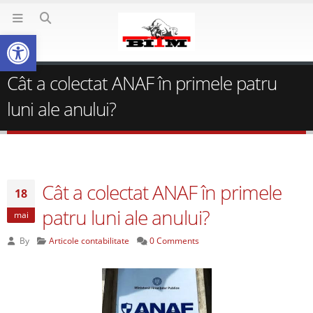
Deschide bara de unelte
Cât a colectat ANAF în primele patru
luni ale anului?
Cât a colectat ANAF în primele
18
patru luni ale anului?
mai
By
Articole contabilitate
0 Comments