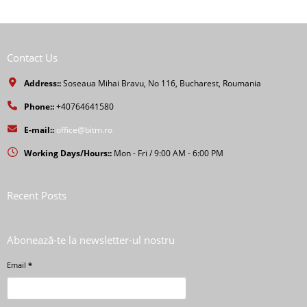
Contact Us
Address::
Soseaua Mihai Bravu, No 116, Bucharest, Roumania
Phone::
+40764641580
E-mail::
office@bitm.ro
Working Days/Hours::
Mon - Fri / 9:00 AM - 6:00 PM
Recent Posts
Abonează-te la newsletter-ul nostru
Email
*