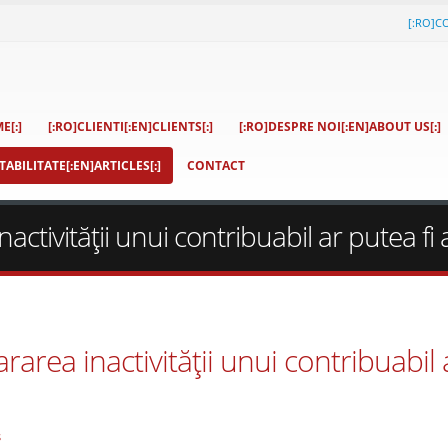
[:RO]C
E[:]
[:RO]CLIENTI[:EN]CLIENTS[:]
[:RO]DESPRE NOI[:EN]ABOUT US[:]
ABILITATE[:EN]ARTICLES[:]
CONTACT
ctivităţii unui contribuabil ar putea fi 
area inactivităţii unui contribuabil 
s