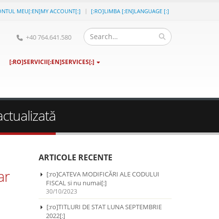
ONTUL MEU[:EN]MY ACCOUNT[:]
[:RO]LIMBA [:EN]LANGUAGE [:]
+40 764.641.580
[:RO]SERVICII[:EN]SERVICES[:]
actualizată
ARTICOLE RECENTE
ar
[:ro]CATEVA MODIFICĂRI ALE CODULUI
FISCAL si nu numai[:]
30/10/2023
[:ro]TITLURI DE STAT LUNA SEPTEMBRIE
2022[:]