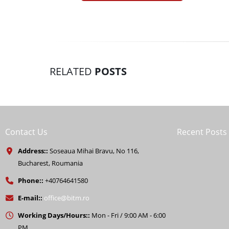
RELATED
POSTS
Contact Us
Recent Posts
Address::
Soseaua Mihai Bravu, No 116,
Bucharest, Roumania
Phone::
+40764641580
E-mail::
office@bitm.ro
Working Days/Hours::
Mon - Fri / 9:00 AM - 6:00
PM