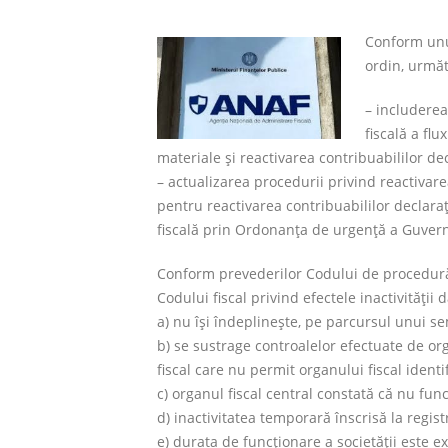
Conform unu
ordin, următ
– includerea
fiscală a flu
materiale şi reactivarea contribuabililor dec
– actualizarea procedurii privind reactivarea
pentru reactivarea contribuabililor declaraţ
fiscală prin Ordonanţa de urgenţă a Guvern
Conform prevederilor Codului de procedură fi
Codului fiscal privind efectele inactivităţii 
a) nu îşi îndeplineşte, pe parcursul unui se
b) se sustrage controalelor efectuate de org
fiscal care nu permit organului fiscal identi
c) organul fiscal central constată că nu func
d) inactivitatea temporară înscrisă la regist
e) durata de funcţionare a societăţii este ex