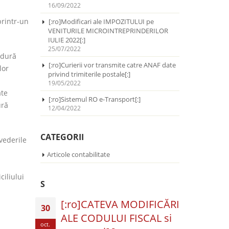
16/09/2022
printr-un
[:ro]Modificari ale IMPOZITULUI pe
VENITURILE MICROINTREPRINDERILOR
IULIE 2022[:]
25/07/2022
edură
[:ro]Curierii vor transmite catre ANAF date
lor
privind trimiterile postale[:]
19/05/2022
ate
[:ro]Sistemul RO e-Transport[:]
ură
12/04/2022
CATEGORII
vederile
Articole contabilitate
ciliului
S
[:ro]CATEVA MODIFICĂRI
30
ALE CODULUI FISCAL si
oct.