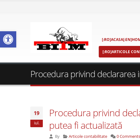
Deschide bara de unelte
[:RO]ACASA[:EN]HOM
[:RO]ARTICOLE CONT
Procedura privind declararea ina
Procedura privind declar
19
putea fi actualizată
iul.
By
Articole contabilitate
0 Comment