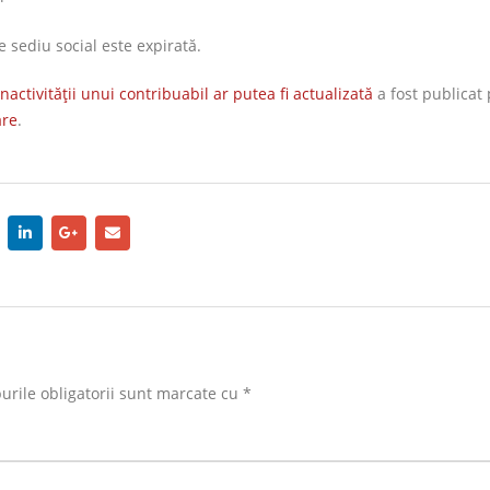
e sediu social este expirată.
activităţii unui contribuabil ar putea fi actualizată
a fost publicat
are
.
rile obligatorii sunt marcate cu
*