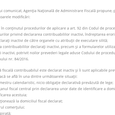
i comunicat, Agenţia Naţională de Administrare Fiscală propune, 
oarele modificări:
 în conţinutul procedurilor de aplicare a art. 92 din Codul de proc
xurilor privind declararea contribuabililor inactivi, îndreptarea erori
laraţi inactivi de către organele cu atribuţii de executare silită;
 contribuabililor declaraţi inactivi, precum şi a formularelor utiliz
i inactivi, potrivit noilor prevederi legale aduse Codului de proced
ului nr. 84/2016.
scală contribuabilul este declarat inactiv şi îi sunt aplicabile pre
dacă se află în una dintre următoarele situaţii:
mestru calendaristic, nicio obligaţie declarativă prevăzută de lege;
anul fiscal central prin declararea unor date de identificare a domi
ficarea acestuia;
ţionează la domiciliul fiscal declarat;
rul comerţului;
pirată;